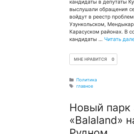
кандидаты в депутаты Ку
выслушали обращения се
войдут в реестр проблем
Узункольском, Мендыкар
Карасуском районах. В с
кандидаты …
Читать дал
МНЕ НРАВИТСЯ
0
Рубрики
Политика
Метки
главное
Новый парк
«Balaland» 
Рудном