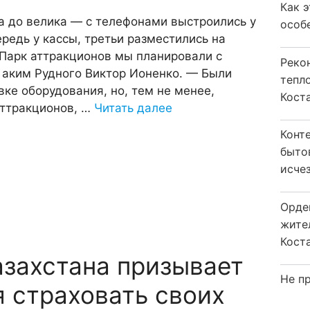
Как 
а до велика — с телефонами выстроились у
особ
ередь у кассы, третьи разместились на
 Парк аттракционов мы планировали с
Реко
 аким Рудного Виктор Ионенко. — Были
тепл
вке оборудования, но, тем не менее,
Кост
аттракционов, …
Читать далее
Конт
быто
исчез
Орде
жите
Коста
захстана призывает
Не пр
 страховать своих