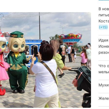
В но
пить
Кост
+15
Идея
Ионе
резо
Что 
мель
Мухи
Желе