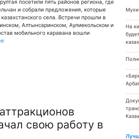
рултая посетили пять районов региона, где
льчан и собрали предложения, которые
Мухи
 казахстанского села. Встречи прошли в
инском, Алтынсаринском, Аулиекольском и
На к
остав мобильного каравана вошли
буде
ее
каза
Полн
«Бер
Арба
Доку
 аттракционов
тран
Каза
начал свою работу в
Лучш