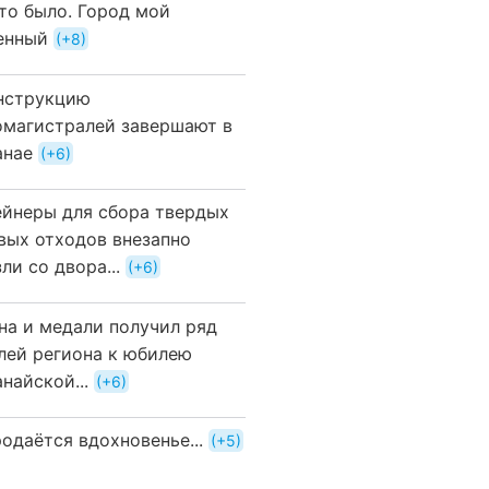
это было. Город мой
енный
+8
нструкцию
омагистралей завершают в
анае
+6
ейнеры для сбора твердых
вых отходов внезапно
ли со двора...
+6
на и медали получил ряд
лей региона к юбилею
найской...
+6
одаётся вдохновенье...
+5