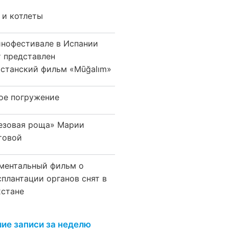
 и котлеты
инофестивале в Испании
т представлен
хстанский фильм «Mūğalım»
ое погружение
езовая роща» Марии
товой
ментальный фильм о
сплантации органов снят в
хстане
ие записи за неделю