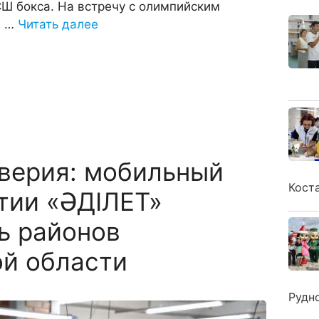
Ш бокса. На встречу с олимпийским
е …
Читать далее
верия: мобильный
Кост
тии «ӘДІЛЕТ»
ь районов
ой области
Рудн