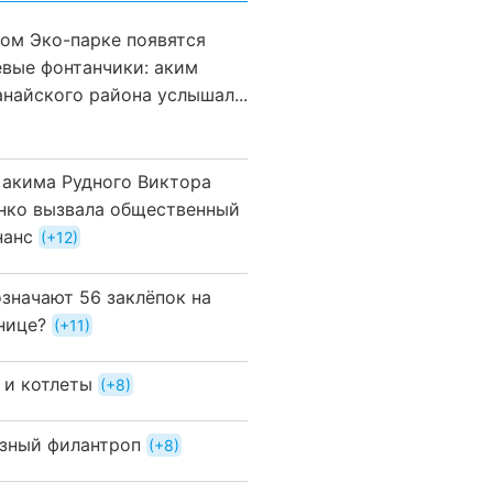
вом Эко-парке появятся
евые фонтанчики: аким
анайского района услышал...
 акима Рудного Виктора
нко вызвала общественный
нанс
+12
означают 56 заклёпок на
нице?
+11
 и котлеты
+8
зный филантроп
+8