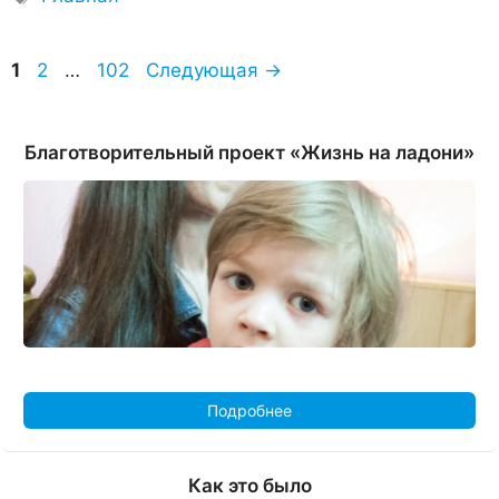
Страница
Страница
Страница
1
2
…
102
Следующая
→
Благотворительный проект «Жизнь на ладони»
Подробнее
Как это было