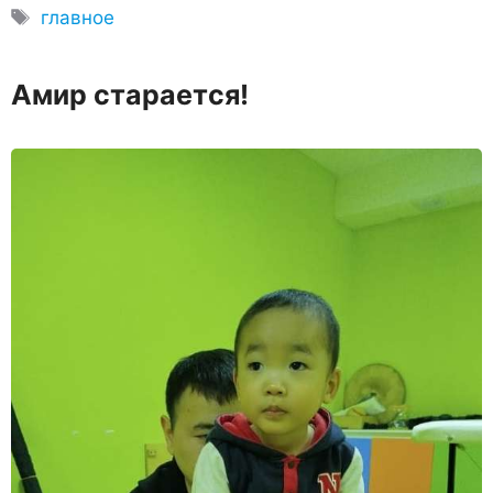
Метки
главное
Амир старается!