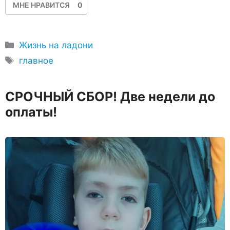
МНЕ НРАВИТСЯ
0
Рубрики
Жизнь на ладони
Метки
главное
СРОЧНЫЙ СБОР! Две недели до
оплаты!