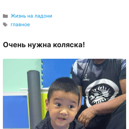
Рубрики
Жизнь на ладони
Метки
главное
Очень нужна коляска!