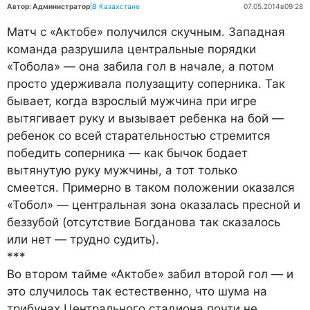
Автор: Администратор
|
В Казахстане
07.05.2014
в
09:28
Матч с «Актобе» получился скучным. Западная
команда разрушила центральные порядки
«Тобола» — она забила гол в начале, а потом
просто удерживала полузащиту соперника. Так
бывает, когда взрослый мужчина при игре
вытягивает руку и вызывает ребенка на бой —
ребенок со всей старательностью стремится
победить соперника — как бычок бодает
вытянутую руку мужчины, а тот только
смеется. Примерно в таком положении оказался
«Тобол» — центральная зона оказалась пресной и
беззубой (отсутствие Богданова так сказалось
или нет — трудно судить).
***
Во втором тайме «Актобе» забил второй гол — и
это случилось так естественно, что шума на
трибунах Центрального стадиона почти не