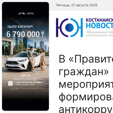
Перейти
Пятница, 07 августа 2026
к
содержимому
В «Правит
граждан» 
мероприя
формиров
антикорр