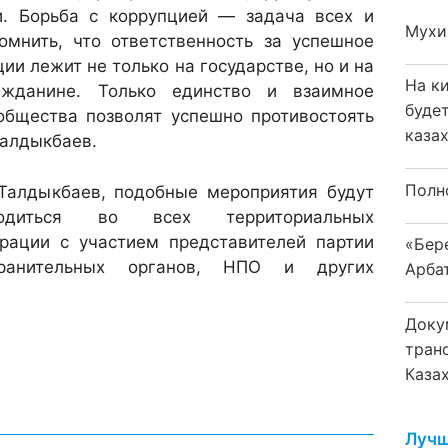
и. Борьба с коррупцией — задача всех и
Мухи
мнить, что ответственность за успешное
ии лежит не только на государстве, но и на
На к
жданине. Только единство и взаимное
буде
общества позволят успешно противостоять
каза
Талдыкбаев.
Полн
Талдыкбаев, подобные мероприятия будут
водиться во всех территориальных
орации с участием представителей партии
«Бер
ранительных органов, НПО и других
Арба
Доку
тран
Каза
Лучш