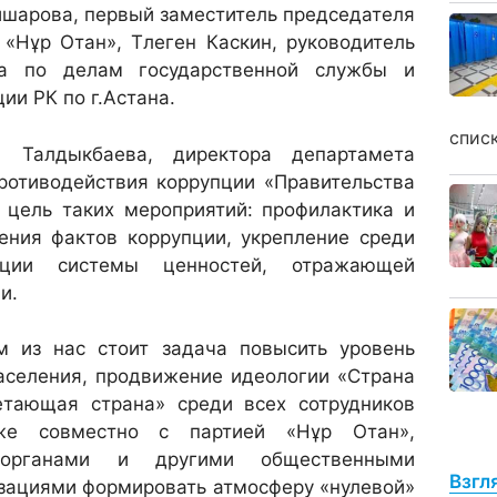
йшарова, первый заместитель председателя
 «Нұр Отан», Тлеген Каскин, руководитель
ва по делам государственной службы и
ии РК по г.Астана.
спис
 Талдыкбаева, директора департамета
ротиводействия коррупции «Правительства
 цель таких мероприятий: профилактика и
ения фактов коррупции, укрепление среди
рации системы ценностей, отражающей
и.
 из нас стоит задача повысить уровень
аселения, продвижение идеологии «Страна
етающая страна» среди всех сотрудников
кже совместно с партией «Нұр Отан»,
 органами и другими общественными
Взгл
зациями формировать атмосферу «нулевой»