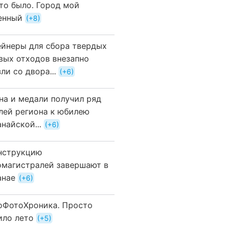
это было. Город мой
енный
+8
ейнеры для сбора твердых
вых отходов внезапно
ли со двора...
+6
на и медали получил ряд
лей региона к юбилею
найской...
+6
нструкцию
омагистралей завершают в
анае
+6
оФотоХроника. Просто
ило лето
+5