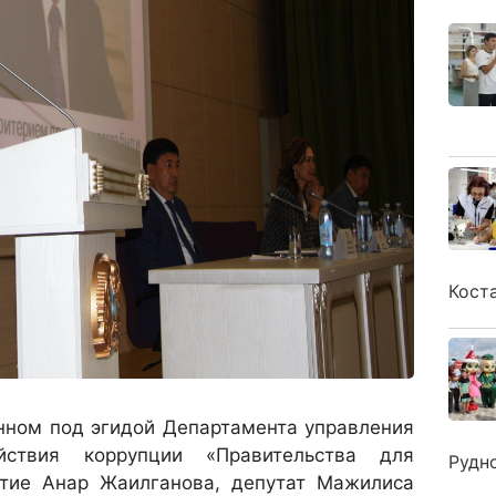
Кост
нном под эгидой Департамента управления
йствия коррупции «Правительства для
Рудн
стие Анар Жаилганова, депутат Мажилиса