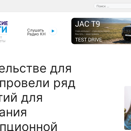
Поиск:
Слушать
Радио КН
ельстве для
провели ряд
тий для
ания
упционной