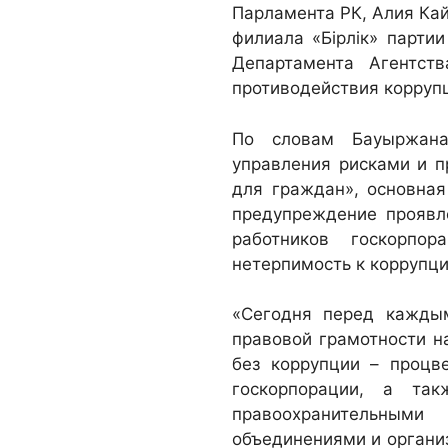
Парламента РК, Алия Ка
филиала «Бірлік» партии
Департамента Агентст
противодействия коррупц
По словам Бауыржана
управления рисками и п
для граждан», основная
предупреждение проявл
работников госкорпо
нетерпимость к коррупци
«Сегодня перед каждым
правовой грамотности н
без коррупции – процв
госкорпорации, а та
правоохранительными
объединениями и органи