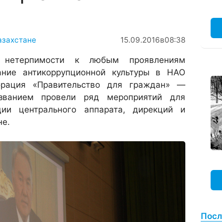
азахстане
15.09.2016
в
08:38
 нетерпимости к любым проявлениям
ание антикоррупционной культуры в НАО
порация «Правительство для граждан» —
званием провели ряд мероприятий для
ции центрального аппарата, дирекций и
не.
Посл