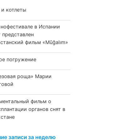
 и котлеты
инофестивале в Испании
т представлен
хстанский фильм «Mūğalım»
ое погружение
езовая роща» Марии
товой
ментальный фильм о
сплантации органов снят в
хстане
ие записи за неделю