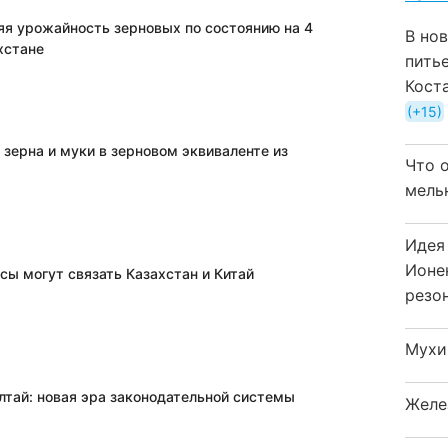
яя урожайность зерновых по состоянию на 4
В но
хстане
пить
Кост
+15
 зерна и муки в зерновом эквиваленте из
Что 
мель
Идея
Ионе
сы могут связать Казахстан и Китай
резо
Мухи
лтай: новая эра законодательной системы
Желе