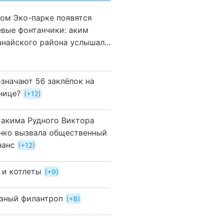
вом Эко-парке появятся
евые фонтанчики: аким
анайского района услышал...
означают 56 заклёпок на
нице?
+12
 акима Рудного Виктора
нко вызвала общественный
нанс
+12
 и котлеты
+9
зный филантроп
+8