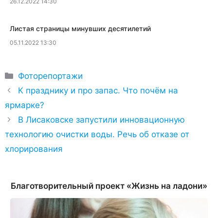
26.12.2022 14:30
Листая страницы минувших десятилетий
05.11.2022 13:30
Рубрики
Фоторепортажи
К празднику и про запас. Что почём на
ярмарке?
В Лисаковске запустили инновационную
технологию очистки воды. Речь об отказе от
хлорирования
Благотворительный проект «Жизнь на ладони»