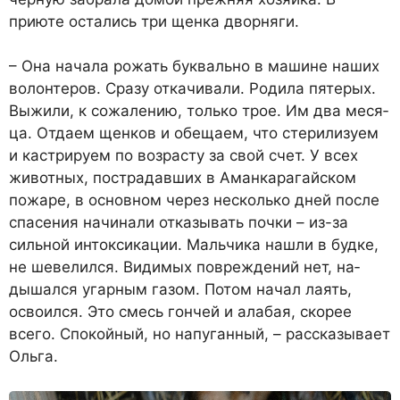
приюте остались три щенка дворняги.
– Она начала рожать бук­вально в машине наших
волон­теров. Сразу откачивали. Роди­ла пятерых.
Выжили, к сожале­нию, только трое. Им два меся­
ца. Отдаем щенков и обещаем, что стерилизуем
и кастриру­ем по возрасту за свой счет. У всех
животных, пострадавших в Аманкарагайском
пожаре, в основном через несколько дней после
спасения начинали отказывать почки – из-за
силь­ной интоксикации. Мальчика нашли в будке,
не шевелился. Видимых повреждений нет, на­
дышался угарным газом. По­том начал лаять,
освоился. Это смесь гончей и алабая, скорее
всего. Спокойный, но напуган­ный, – рассказывает
Ольга.