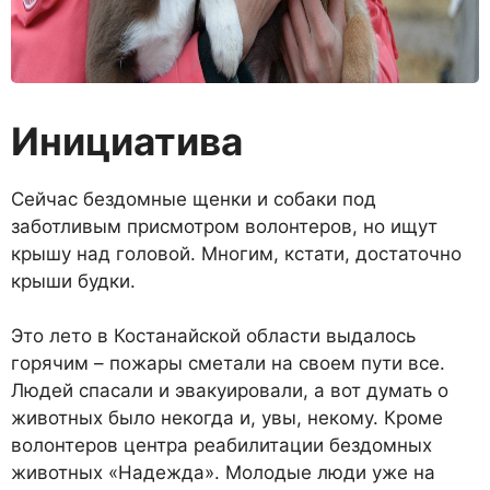
Инициатива
Сейчас бездомные щенки и собаки под
заботливым присмо­тром волонтеров, но ищут
кры­шу над головой. Многим, кста­ти, достаточно
крыши будки.
Это лето в Костанайской об­ласти выдалось
горячим – по­жары сметали на своем пути все.
Людей спасали и эвакуиро­вали, а вот думать о
животных было некогда и, увы, некому. Кроме
волонтеров центра реа­билитации бездомных
живот­ных «Надежда». Мо­лодые люди уже на