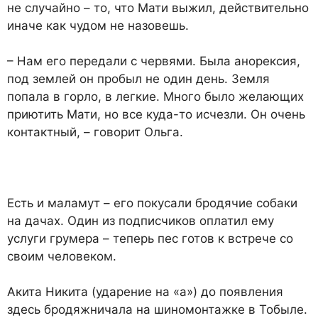
не случайно – то, что Мати выжил, действительно
иначе как чудом не назовешь.
– Нам его передали с червя­ми. Была анорексия,
под землей он пробыл не один день. Земля
попала в горло, в легкие. Мно­го было желающих
приютить Мати, но все куда-то исчезли. Он очень
контактный, – гово­рит Ольга.
Есть и маламут – его покуса­ли бродячие собаки
на дачах. Один из подписчиков оплатил ему
услуги грумера – теперь пес готов к встрече со
своим че­ловеком.
Акита Никита (ударение на «а») до появления
здесь бро­дяжничала на шиномонтажке в Тобыле.