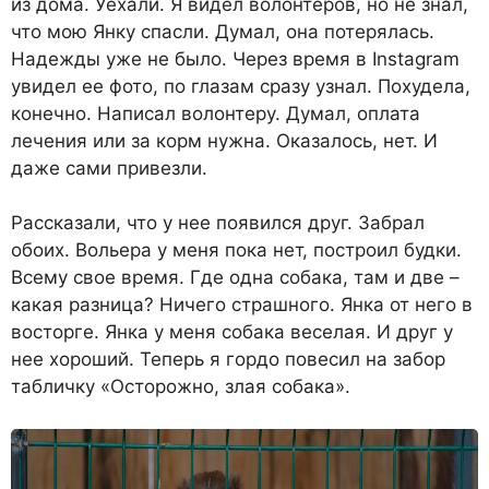
из дома. Уехали. Я видел волонте­ров, но не знал,
что мою Янку спасли. Думал, она потерялась.
Надежды уже не было. Через время в Instagram
увидел ее фото, по глазам сразу узнал. Похудела,
конечно. Написал во­лонтеру. Думал, оплата
лечения или за корм нужна. Оказалось, нет. И
даже сами привезли.
Рассказали, что у нее появил­ся друг. Забрал
обоих. Вольера у меня пока нет, построил буд­ки.
Всему свое время. Где одна собака, там и две –
какая раз­ница? Ничего страшного. Янка от него в
восторге. Янка у меня собака веселая. И друг у
нее хо­роший. Теперь я гордо повесил на забор
табличку «Осторожно, злая собака».