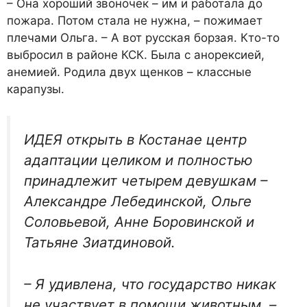
– Она хороший звоночек – им и работала до
пожара. По­том стала не нужна, – пожима­ет
плечами Ольга. – А вот рус­ская борзая. Кто-то
выбросил в районе КСК. Была с анорекси­ей,
анемией. Родила двух щен­ков – классные
карапузы.
ИДЕЯ открыть в Костанае центр
адап­тации целиком и полностью
принадле­жит четырем девушкам –
Александре Лебединской, Ольге
Соловьевой, Анне Боровинской и
Татьяне Зиатдиновой.
– Я удивлена, что государство никак
не участвует в помощи животным, –