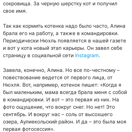
сокровища. За черную шерстку кот и получил
свое имя.
Так как кормить котенка надо было часто, Алина
брала его на работу, а также в командиров­ки.
Периодически Нюхль по­является в нашей газете
и вот у кота новый этап карьеры. Он завел себе
страницу в социаль­ной сети
Instagram
.
Завела, конечно, Алина. Но все по-честному –
повествова­ние ведется от первого лица, от
Нюхля. Вот, например, ко­тенок пишет: «Когда я
был ма­леньким, мама всегда брала меня с собой
в командировки. И вот – это первая из них. На
фото ощущение, что вокруг снег. Но нет! Это
сентябрь. И вокруг нас – соль от высохше­го
озера, Аулиекольский рай­он. И да – это была моя
первая фотосессия».