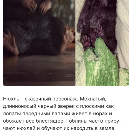
Нюхль – сказочный персо­наж. Мохнатый,
длинноносый черный зверек с плоскими как
лопаты передними лапами жи­вет в норах и
обожает все бле­стящее. Гоблины часто приру­
чают нюхлей и обучают их на­ходить в земле