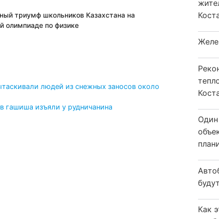
жите
Коста
ный триумф школьников Казахстана на
 олимпиаде по физике
Желе
Реко
тепл
таскивали людей из снежных заносов около
Кост
в гашиша изъяли у рудничанина
Один
объе
плани
Авто
будут
Как 