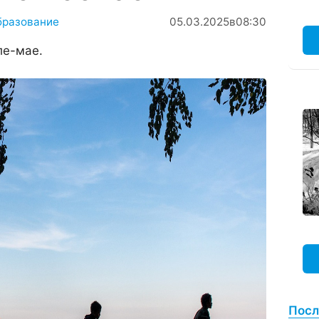
бразование
05.03.2025
в
08:30
ле-мае.
Посл