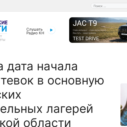
Поиск:
Слушать
Радио КН
 дата начала
тевок в основную
ских
ельных лагерей
кой области