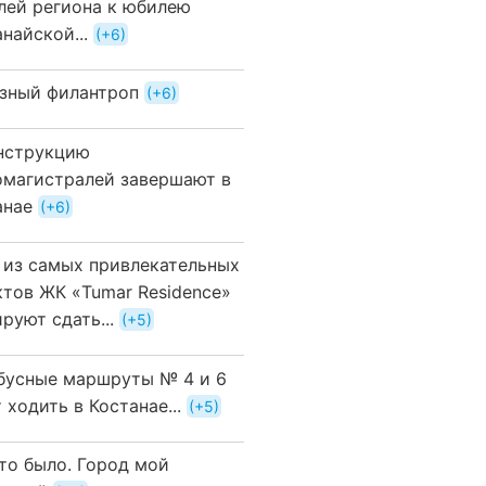
лей региона к юбилею
найской...
+6
зный филантроп
+6
нструкцию
омагистралей завершают в
анае
+6
 из самых привлекательных
ктов ЖК «Tumar Residence»
руют сдать...
+5
бусные маршруты № 4 и 6
 ходить в Костанае...
+5
это было. Город мой