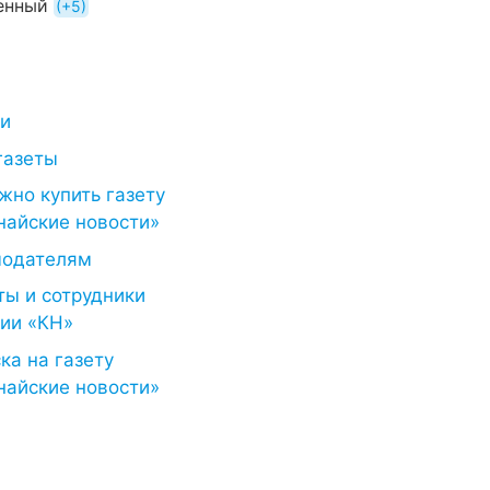
енный
+5
ти
газеты
жно купить газету
найские новости»
модателям
ты и сотрудники
ии «КН»
ка на газету
найские новости»