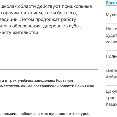
Взгл
в школах области действуют пришкольные
 горячим питанием, так и без него,
Мухи
педиции. Летом продолжат работу
ьного образования, дворовые клубы,
На к
месту жительства.
буде
каза
Полн
«Бер
Арба
та в трех учебных заведениях Костаная
аместитель акима Костанайской области Бакытжан
Доку
тран
Каза
школьница победила в международном конкурсе,