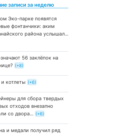
ие записи за неделю
вом Эко-парке появятся
евые фонтанчики: аким
анайского района услышал...
означают 56 заклёпок на
нице?
+8
 и котлеты
+6
ейнеры для сбора твердых
вых отходов внезапно
ли со двора...
+6
на и медали получил ряд