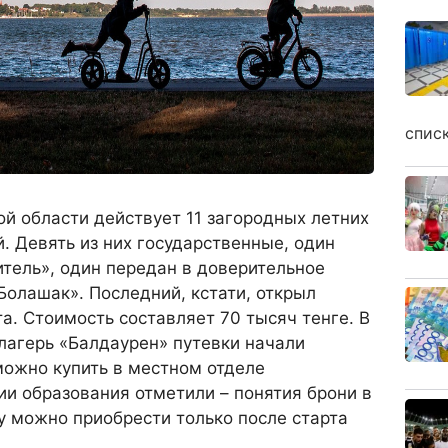
спис
ой области действует 11 загородных летних
. Девять из них государственные, один
тель», один передан в доверительное
«Болашак». Последний, кстати, открыл
та. Стоимость составляет 70 тысяч тенге. В
лагерь «Балдаурен» путевки начали
 можно купить в местном отделе
ии образования отметили – понятия брони в
ку можно приобрести только после старта