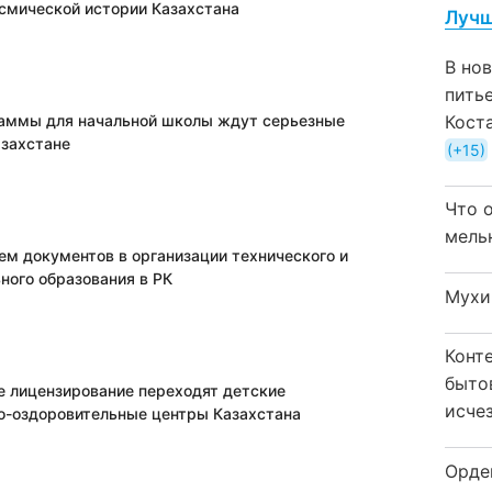
осмической истории Казахстана
Лучш
В но
пить
аммы для начальной школы ждут серьезные
Кост
азахстане
+15
Что 
мель
ем документов в организации технического и
ного образования в РК
Мухи
Конт
быто
е лицензирование переходят детские
исчез
о-оздоровительные центры Казахстана
Орде