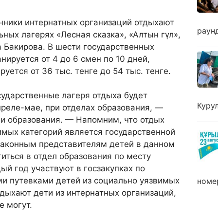
анники интернатных организаций отдыхают
раун
ьных лагерях «Лесная сказка», «Алтын гүл»,
а Бакирова. В шести государственных
нируется от 4 до 6 смен по 10 дней,
уется от 36 тыс. тенге до 54 тыс. тенге.
сударственные лагеря отдыха будет
Куру
преле-мае, при отделах образования, —
и образования. — Напомним, что отдых
имых категорий является государственной
 законным представителям детей в данном
иться в отдел образования по месту
ый год участвуют в госзакупках по
и путевками детей из социально уязвимых
номе
отдыхают дети из интернатных организаций,
е могут.