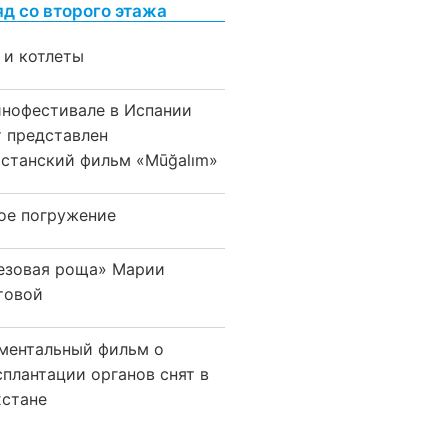
яд со второго этажа
 и котлеты
инофестивале в Испании
т представлен
хстанский фильм «Mūğalım»
ое погружение
езовая роща» Марии
товой
ментальный фильм о
сплантации органов снят в
хстане