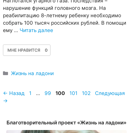
Наглотался угарного газа. Последствия –
нарушение функций головного мозга. На
реабилитацию 8-летнему ребенку необходимо
собрать 100 тысяч российских рублей. В помощи
ему …
Читать далее
МНЕ НРАВИТСЯ
0
Рубрики
Жизнь на ладони
Страница
Страница
Страница
Страница
Страница
←
Назад
1
…
99
100
101
102
Следующая
→
Благотворительный проект «Жизнь на ладони»