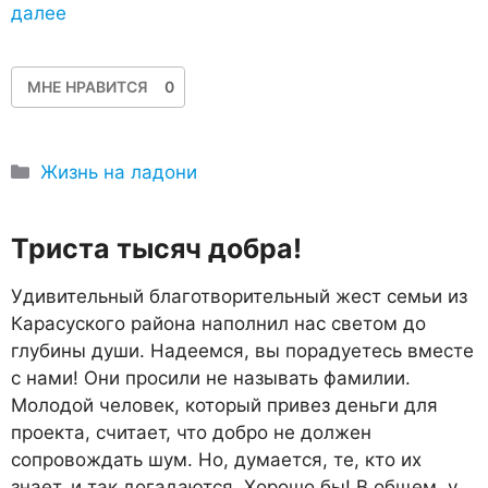
далее
МНЕ НРАВИТСЯ
0
Рубрики
Жизнь на ладони
Триста тысяч добра!
Удивительный благотворительный жест семьи из
Карасуского района наполнил нас светом до
глубины души. Надеемся, вы порадуетесь вместе
с нами! Они просили не называть фамилии.
Молодой человек, который привез деньги для
проекта, считает, что добро не должен
сопровождать шум. Но, думается, те, кто их
знает, и так догадаются. Хорошо бы! В общем, у