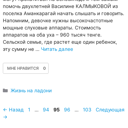
помочь двухлетней Василине КАЛМЫКОВОЙ из
поселка Аманкарагай начать слышать и говорить.
Напомним, девочке нужны высокочастотные
мощные слуховые аппараты. Стоимость
аппаратов на оба уха – 960 тысяч тенге.
Сельской семье, где растет еще один ребенок,
эту сумму не …
Читать далее
МНЕ НРАВИТСЯ
0
Рубрики
Жизнь на ладони
Страница
Страница
Страница
Страница
Страница
←
Назад
1
…
94
95
96
…
103
Следующая
→