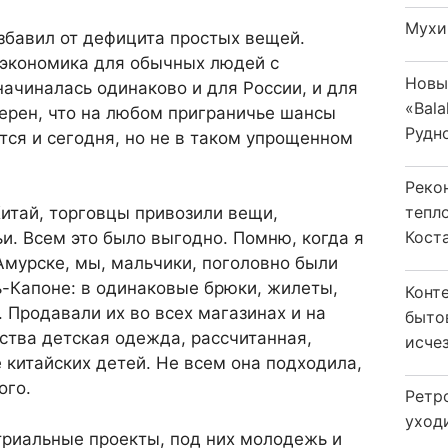
Мухи
збавил от дефицита простых вещей.
 экономика для обычных людей с
Новы
начиналась одинаково и для России, и для
«Bala
верен, что на любом приграничье шансы
Рудн
ются и сегодня, но не в таком упрощенном
Реко
тепл
Китай, торговцы привозили вещи,
Кост
и. Всем это было выгодно. Помню, когда я
Амурске, мы, мальчики, поголовно были
-Капоне: в одинаковые брюки, жилеты,
Конт
 Продавали их во всех магазинах и на
быто
ства детская одежда, рассчитанная,
исчез
 китайских детей. Не всем она подходила,
ого.
Ретр
уход
триальные проекты, под них молодежь и