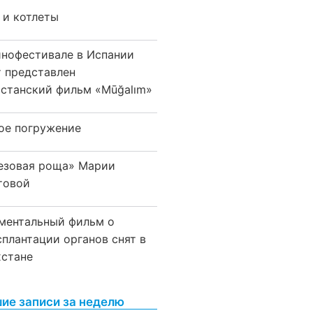
 и котлеты
инофестивале в Испании
т представлен
хстанский фильм «Mūğalım»
ое погружение
езовая роща» Марии
товой
ментальный фильм о
сплантации органов снят в
хстане
ие записи за неделю