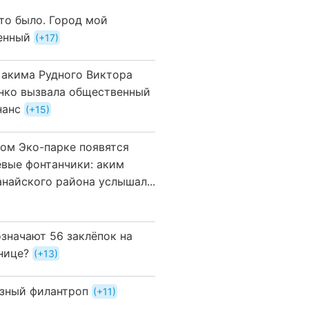
это было. Город мой
енный
+17
 акима Рудного Виктора
нко вызвала общественный
нанс
+15
вом Эко-парке появятся
евые фонтанчики: аким
анайского района услышал...
означают 56 заклёпок на
нице?
+13
зный филантроп
+11