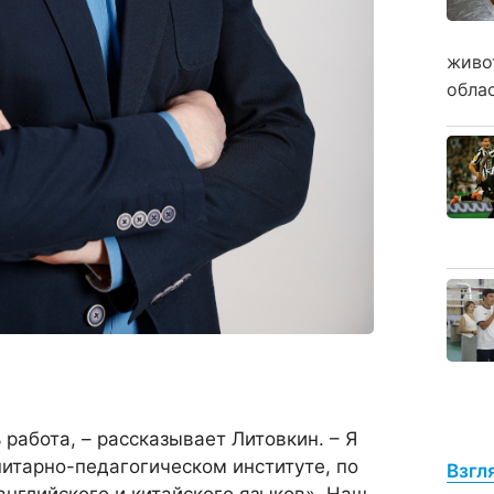
живо
обла
ь работа, – рассказывает Литовкин. – Я
итарно-педагогическом институте, по
Взгл