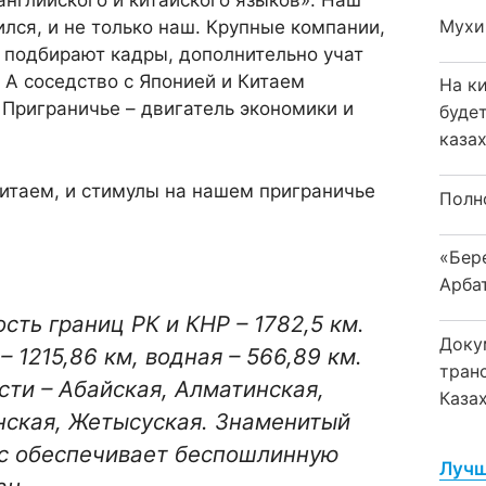
английского и китайского языков». Наш
Мухи
ился, и не только наш. Крупные компании,
 подбирают кадры, дополнительно учат
 А соседство с Японией и Китаем
На к
Приграничье – двигатель экономики и
буде
каза
Китаем, и стимулы на нашем приграничье
Полн
«Бер
Арба
ть границ РК и КНР – 1782,5 км.
Доку
– 1215,86 км, водная – 566,89 км.
тран
ти – Абайская, Алматинская,
Каза
нская, Жетысуская. Знаменитый
ос обеспечивает беспошлинную
Лучш