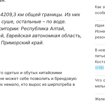
ан.
Как 
особ
 4209,3 км общей границы. Из них
 суше, остальные – по воде.
Идея
итории: Республика Алтай,
Ионе
й, Еврейская автономная область,
резо
 Приморский край.
В но
пить
Кост
+15
то одетых и обутых китайскими
не может себе позволить и брендовую
Что 
их немало, кто вырос из ширпотреба в
мель
Желе