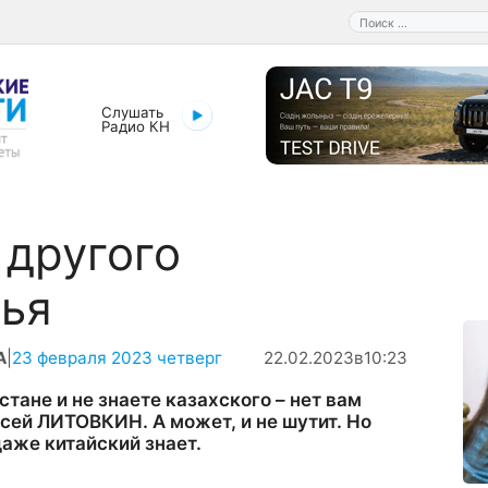
Поиск:
Слушать
Радио КН
 другого
ья
А
|
23 февраля 2023 четверг
22.02.2023
в
10:23
тане и не знаете казахского – нет вам
сей ЛИТОВКИН. А может, и не шутит. Но
даже китайский знает.