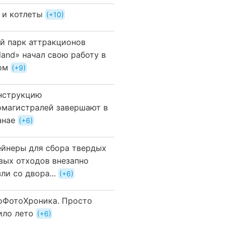
 и котлеты
+10
й парк аттракционов
land» начал свою работу в
ом
+9
нструкцию
омагистралей завершают в
анае
+6
ейнеры для сбора твердых
вых отходов внезапно
ли со двора...
+6
оФотоХроника. Просто
ило лето
+6