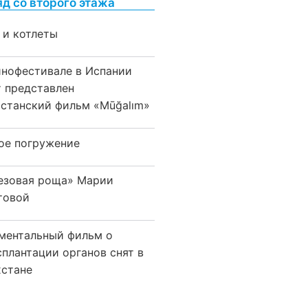
яд со второго этажа
 и котлеты
инофестивале в Испании
т представлен
хстанский фильм «Mūğalım»
ое погружение
езовая роща» Марии
товой
ментальный фильм о
сплантации органов снят в
хстане