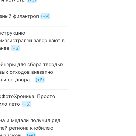
зный филантроп
+9
нструкцию
омагистралей завершают в
анае
+6
ейнеры для сбора твердых
вых отходов внезапно
ли со двора...
+6
оФотоХроника. Просто
ило лето
+6
на и медали получил ряд
лей региона к юбилею
найской...
+6