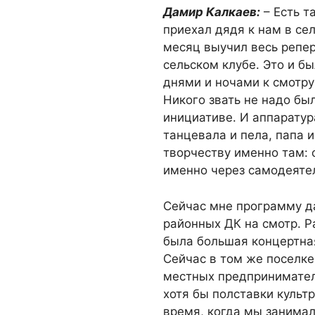
Дамир Калкаев:
– Есть т
приехал дядя к нам в сел
месяц выучил весь репер
сельском клубе. Это и б
днями и ночами к смотр
Никого звать не надо был
инициативе. И аппарату
танцевала и пела, папа и
творчеству именно там: 
именно через самодеяте
Сейчас мне программу даю
районных ДК на смотр. Р
была большая концертна
Сейчас в том же поселке
местных предпринимателе
хотя бы полставки культ
время, когда мы занимал