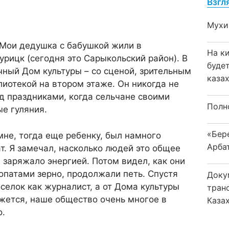
Взгл
Мухи
Мои дедушка с бабушкой жили в
На к
рицк (сегодня это Сарыкольский район). В
буде
чный Дом культуры – со сценой, зрительным
каза
лиотекой на втором этаже. Он никогда не
д праздниками, когда сельчане своими
Полн
е гуляния.
«Бер
не, тогда еще ребенку, был намного
Арба
ат. Я замечал, насколько людей это общее
 заряжало энергией. Потом видел, как они
лопатами зерно, продолжали петь. Спустя
Доку
селок как журналист, а от Дома культуры
тран
жется, наше общество очень многое в
Каза
о.