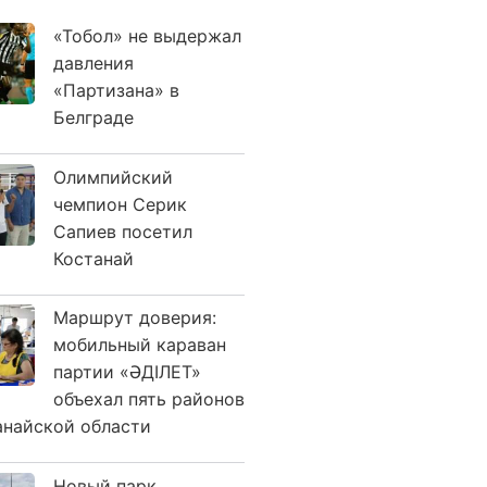
«Тобол» не выдержал
давления
«Партизана» в
Белграде
Олимпийский
чемпион Серик
Сапиев посетил
Костанай
Маршрут доверия:
мобильный караван
партии «ӘДІЛЕТ»
объехал пять районов
анайской области
Новый парк