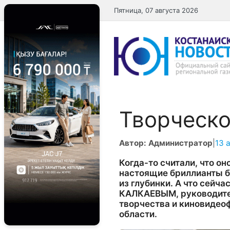
Перейти
Пятница, 07 августа 2026
к
содержимому
Творческ
Автор: Администратор
|
13 
Когда-то считали, что он
настоящие бриллианты б
из глубинки. А что сейч
КАЛКАЕВЫМ, руководите
творчества и киновидео
области.