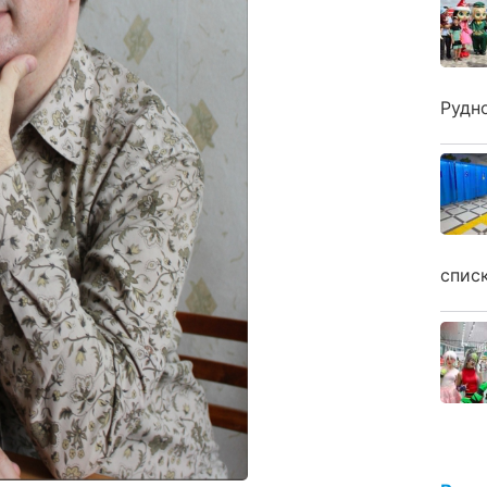
Рудн
спис