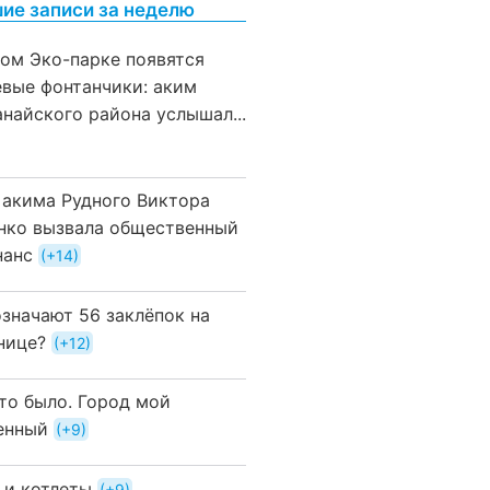
ие записи за неделю
вом Эко-парке появятся
евые фонтанчики: аким
анайского района услышал...
 акима Рудного Виктора
нко вызвала общественный
нанс
+14
означают 56 заклёпок на
нице?
+12
это было. Город мой
енный
+9
 и котлеты
+9