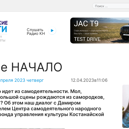
Поиск:
Слушать
Радио КН
ое НАЧАЛО
апреля 2023 четверг
12.04.2023
в
11:06
о идет из самодеятельности. Мол,
ольшой сцены рождаются из самородков,
ас? Об этом наш диалог с Дамиром
лем Центра самодеятельного народного
фонда управления культуры Костанайской