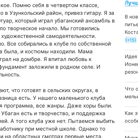
Лучш
акое. Помню себя в четвертом классе,
о в Узункольский район, привез гитару. Я за
В но
туар, который играл убаганский ансамбль в
пить
ыло творческое начало. Мы готовились
Кост
у художественной самодеятельности.
+15
о. Все собирались в клубе по собственной
ра была, и костюмы находили. Мама
Идея
грал на домбре. Я впитал любовь к
Ионе
фундамент заложили в родном селе. И
резо
льность.
Что 
т, что готовят в сельских округах, в
мель
азница есть. У нашего маленького клуба
я программа, все жанры. Даже хоры были.
Как 
 Убаган есть и творчество, и поддержка
особ
й. А того клуба уже нет. Пытаемся выбить
работнику при местной школе. Однако то
и на областных смотрах первые места,
Мухи