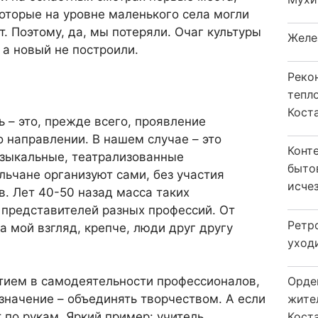
оторые на уровне маленького села могли
т. Поэтому, да, мы потеряли. Очаг культуры
Желе
 а новый не построили.
Реко
тепл
Кост
ь – это, прежде всего, проявление
 направлении. В нашем случае – это
Конт
узыкальные, театрализованные
быто
льчане организуют сами, без участия
исчез
. Лет 40-50 назад масса таких
 представителей разных профессий. От
Ретр
а мой взгляд, крепче, люди друг другу
уход
тием в самодеятельности профессионалов,
Орде
значение – объединять творчеством. А если
жите
ют по рукам. Яркий пример: учитель
Коста