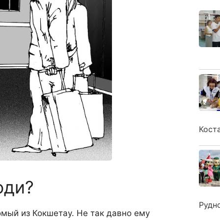
Кост
юди?
Рудн
мый из Кок­шетау. Не так давно ему