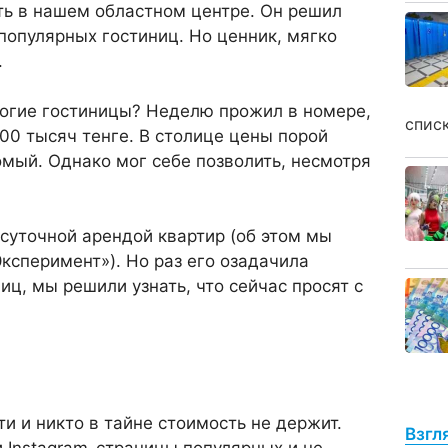
ть в нашем областном цен­тре. Он решил
популярных гостиниц. Но ценник, мяг­ко
.
рогие гости­ницы? Неделю прожил в номере,
спис
200 тысяч тенге. В столице цены порой
омый. Однако мог себе позволить, несмотря
осуточной арендой квартир (об этом мы
ксперимент»). Но раз его озадачила
иц, мы решили узнать, что сейчас просят с
ти и никто в тайне стоимость не держит.
Взгл