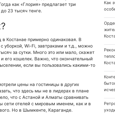
Как 
 Тогда как «Глория» предлага­ет три
особ
до 23 ты­сяч тенге.
Орде
х?
жите
Коста
ц в Костанае примерно одинаковая. В
с уборкой, Wi-Fi, завтраками и т.д., можно
Реко
ы­сяч за сутки. Много это или мало, скажет
тепл
 и его кошелек. Важно, что окончательный
Кост
выселении, если вы пользова­лись какими-то
Конт
быто
отрели цены на гостиницы в других
исчез
зать, что здесь мы не в лидерах в плане
ело, что с Астаной и Алматы сравнивать
Ретр
ы сети отелей с миро­вым именем, как и в
уход
вого. Но в Шымкенте, Караган­де.