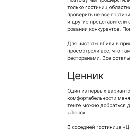
Поэтому мы прошерстили 
только гостиниц областно
проверить не все гостин
и другие представители 
ровании конкурен­тов. По
Для чистоты вби­ли в пр
просмо­трели все, что та
ресторанами. Все осталь
Ценник
Один из первых вариантов
комфортабельно­сти меняе
тенге можно добраться д
«Люкс».
В соседней гости­нице «