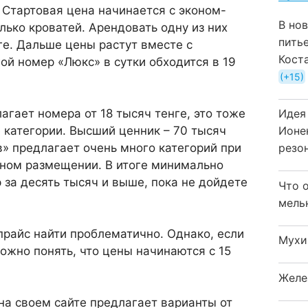
 Стартовая цена на­чинается с эконом-
В но
лько кроватей. Арендовать одну из них
пить
е. Даль­ше цены растут вме­сте с
Кост
й но­мер «Люкс» в сутки обходится в 19
+15
агает номера от 18 ты­сяч тенге, это тоже
Идея
 категории. Высший ценник – 70 тысяч
Ионе
в» предлагает очень много категорий при
резо
ном размещении. В итоге ми­нимально
за десять тысяч и выше, пока не дойдете
Что 
мель
 прайс найти проблематично. Однако, если
Мухи
можно понять, что цены начинаются с 15
Желе
на своем сай­те предлагает варианты от