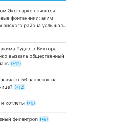
вом Эко-парке появятся
евые фонтанчики: аким
анайского района услышал...
 акима Рудного Виктора
нко вызвала общественный
нанс
+12
означают 56 заклёпок на
нице?
+12
 и котлеты
+9
зный филантроп
+8