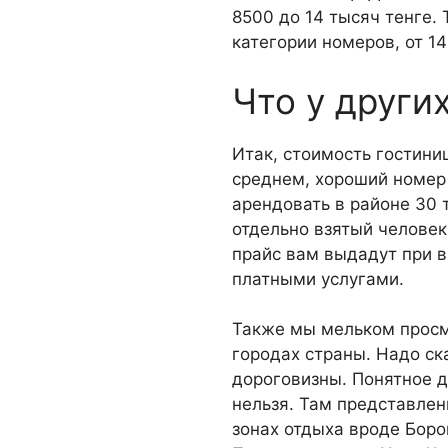
8500 до 14 ты­сяч тенге.
категории номеров, от 14 
Что у други
Итак, стоимость гостини
среднем, хоро­ший номер 
арендовать в районе 30 т
отдельно взятый человек
прайс вам вы­дадут при 
платными услугами.
Также мы мельком просм
городах страны. Надо ска
дороговизны. Понятное д
нельзя. Там представлен
зонах отдыха вро­де Боро