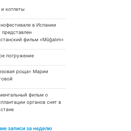
 и котлеты
инофестивале в Испании
т представлен
хстанский фильм «Mūğalım»
ое погружение
езовая роща» Марии
товой
ментальный фильм о
сплантации органов снят в
хстане
ие записи за неделю