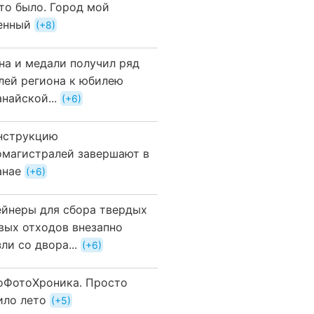
это было. Город мой
енный
+8
на и медали получил ряд
лей региона к юбилею
найской...
+6
нструкцию
омагистралей завершают в
анае
+6
ейнеры для сбора твердых
вых отходов внезапно
ли со двора...
+6
оФотоХроника. Просто
ило лето
+5