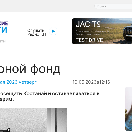
Поиск:
Слушать
Радио КН
рной фонд
мая 2023 четверг
10.05.2023
в
12:16
осещать Костанай и останавливаться в
верим.