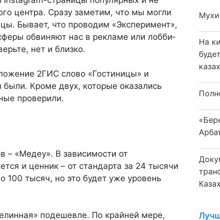
Instagram-страницы попу­лярных и не
­го центра. Сразу заметим, что мы могли
Мухи
ицы. Бывает, что проводим «Эксперимент»,
сферы обвиняют нас в рекламе или лобби­
На к
верьте, нет и близко.
буде
каза
иложение 2ГИС слово «Гости­ницы» и
м были. Кроме двух, которые оказались
Полн
ные прове­рили.
«Бер
Арба
 – «Ме­деу». В зависимости от
Доку
тся и цен­ник – от стандарта за 24 тысячи
тран
о 100 тысяч, но это будет уже уровень
Каза
Целинная» подешевле. По край­ней мере,
Лучш