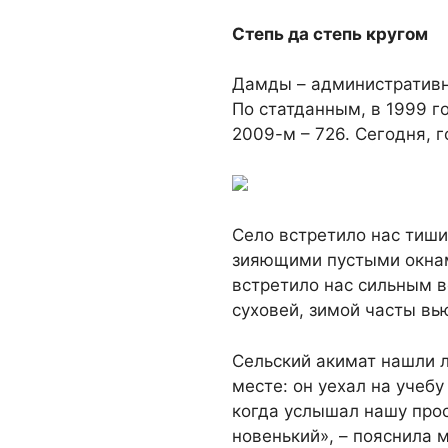
Степь да степь кругом
Дамды – административн
По статданным, в 1999 г
2009-м – 726. Сегодня, 
Село встретило нас тиши
зияющими пустыми окнам
встретило нас сильным 
суховей, зимой часты вь
Сельский акимат нашли л
месте: он уехал на учеб
когда услышал нашу прос
новенький», – пояснила 