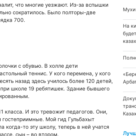
чалит, что многие уезжают. Из-за вспышки
Мухи
льно сократилось. Было полторы-две
рядка 700.
На к
буде
каза
Полн
лочки с обувью. В холле дети
астольный теннис. У кого перемена, у кого
«Бер
есять назад здесь училось более 120 детей,
Арба
 при школе 19 ребятишек. Здание бывшего
вированным.
Доку
тран
11 класса. И это тревожит педагогов. Они,
Каза
и гостеприимные. Мой гид Гульбахыт
 когда-то эту школу, теперь в ней учатся
Лучш
лассе, сын – во втором.