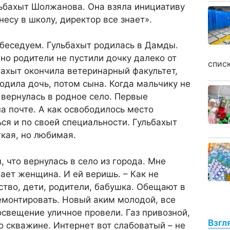
льбахыт Шолжанова. Она взяла инициативу
 несу в школу, директор все знает».
беседуем. Гульбахыт родилась в Дамды.
 но родители не пустили дочку далеко от
спис
ьбахыт окончила ветеринарный факультет,
одила дочь, потом сына. Когда мальчику не
 вернулась в родное село. Первые
на почте. А как освободилось место
ься и по своей специальности. Гульбахыт
гкая, но любимая.
, что вернулась в село из города. Мне
вает женщина. И ей веришь. – Как не
ство, дети, родители, бабушка. Обещают в
емонтировать. Новый аким молодой, все
освещение уличное провели. Газ привозной,
Взгл
о скважине. Интернет вот слабоватый – не