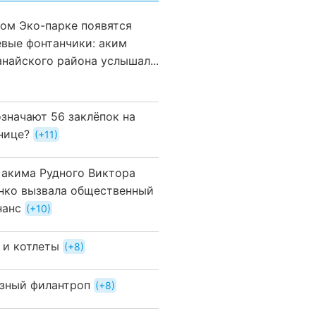
вом Эко-парке появятся
евые фонтанчики: аким
анайского района услышал...
означают 56 заклёпок на
нице?
+11
 акима Рудного Виктора
нко вызвала общественный
нанс
+10
 и котлеты
+8
зный филантроп
+8