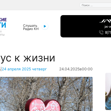
Поиск:
Слушать
Радио КН
ус к жизни
А
|
24 апреля 2025 четверг
24.04.2025
в
00:00