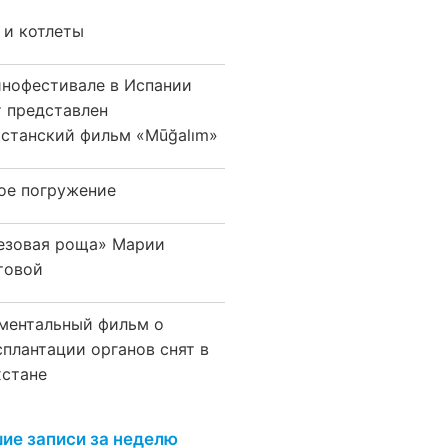
 и котлеты
инофестивале в Испании
т представлен
хстанский фильм «Mūğalım»
ое погружение
езовая роща» Марии
товой
ментальный фильм о
сплантации органов снят в
хстане
ие записи за неделю