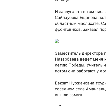
И заслуга эта в том чис
Сайлаубека Ещанова, ко
областном маслихате. Са
фронтовиков, заказал по
Заместитель директора п
Назарбаева ведет меня н
летию Победы. Учитель н
потом они работают у до
Бекзат Нуржановна труди
соседнем селе Амангельд
вышла замуж.