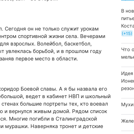
В но
пить
Кост
. Сегодня он не только служит урокам
+15
центром спортивной жизни села. Вечерами
 для взрослых. Волейбол, баскетбол,
Что 
ыт увлеклась борьбой, и в прошлом году
мель
заняв первое место в области.
Идея
Ионе
резо
коридор Боевой славы. А я бы назвала его
ебольшой, ведет в кабинет НВП и школьный
 стенах большие портреты тех, кто воевал
Мухи
ю и вернулся живым домой. Рядом список
лся. Многие погибли в Сталинградской
Желе
ли мурашки. Наверняка тронет и детские