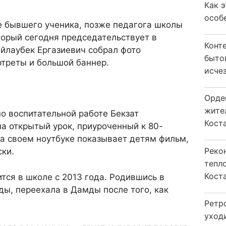
Как 
особ
ле бывшего ученика, позже педагога школы
торый сегодня председательствует в
Конт
йлаубек Ергазиевич собрал фото
быто
ртреты и большой баннер.
исчез
Орде
жите
о воспитательной работе Бекзат
Коста
а открытый урок, приуроченный к 80-
а своем ноутбуке показывает детям фильм,
Реко
ски.
тепл
Кост
тся в школе с 2013 года. Родившись в
ы, переехала в Дамды после того, как
Ретр
уход