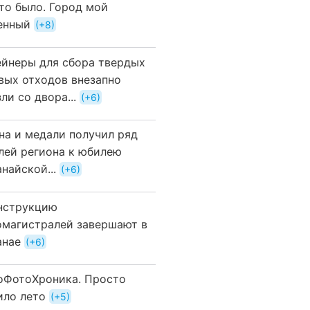
это было. Город мой
енный
+8
ейнеры для сбора твердых
вых отходов внезапно
ли со двора...
+6
на и медали получил ряд
лей региона к юбилею
найской...
+6
нструкцию
омагистралей завершают в
анае
+6
оФотоХроника. Просто
ило лето
+5