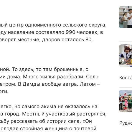
ый центр одноименного сельского округа.
оду население составляло 990 человек, в
говорят местные, дворов осталось 80.
ной. То здесь, то там брошенные, с
и дома. Много жилья разобрали. Село
Кост
ветром. В Дамды вообще ветра. Летом –
юги.
егко, но самого акима не оказалось на
у в город. Местный участковый растерялся,
ьбу рассказать об истории села. «Он
Рудн
молодая стройная женщина с почтовой