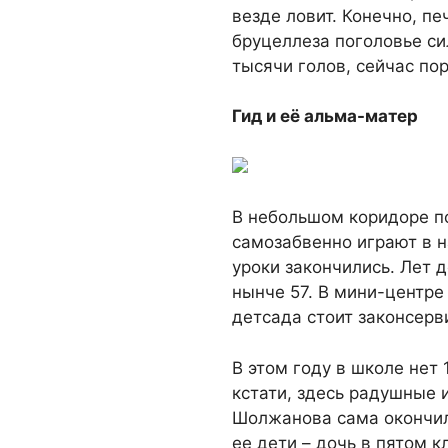
везде ловит. Конечно, пе
бруцеллеза поголовье си
тысячи голов, сейчас по
Гид и её альма-матер
В небольшом коридоре по
самозабвенно играют в н
уроки закончились. Лет д
нынче 57. В мини-центре
детсада стоит законсер
В этом году в школе нет 
кстати, здесь радушные 
Шолжанова сама окончила
ее дети – дочь в пятом к