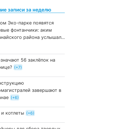
ие записи за неделю
вом Эко-парке появятся
евые фонтанчики: аким
анайского района услышал...
означают 56 заклёпок на
нице?
+7
нструкцию
омагистралей завершают в
анае
+6
 и котлеты
+6
ейнеры для сбора твердых