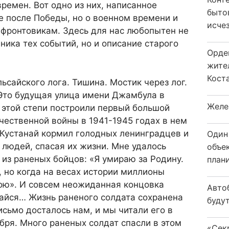
времен. Вот одно из них, написанное
быто
е после Победы, но о военном времени и
исчез
 фронтовикам. Здесь для нас любопытен не
ника тех событий, но и описание старого
Орде
жите
Коста
ьсайского лога. Тишина. Мостик через лог.
 Это будущая улица имени Джамбула в
Желе
 этой степи построили первый большой
чественной войны в 1941-1945 годах в нем
 Кустанай кормил голодных ленинградцев и
Один
людей, спасая их жизни. Мне удалось
объе
 из раненых бойцов: «Я умираю за Родину.
плани
, но когда на весах истории миллионы
вою». И совсем неожиданная концовка
Авто
чайся… Жизнь раненого солдата сохранена
будут
исьмо досталось нам, и мы читали его в
бря. Много раненых солдат спасли в этом
«Сек