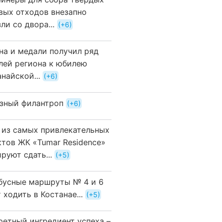
вых отходов внезапно
ли со двора...
+6
на и медали получил ряд
лей региона к юбилею
найской...
+6
зный филантроп
+6
 из самых привлекательных
ктов ЖК «Tumar Residence»
руют сдать...
+5
бусные маршруты № 4 и 6
 ходить в Костанае...
+5
ретный ингредиент успеха –