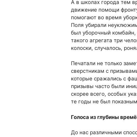
А в школах города тем в
движение помощи фронту.
помогают во время уборк
Поля убирали неуклюжим
был уборочный комбайн, 
такого агрегата три чел
колоски, случалось, роня
Печатали не только замет
сверстникам с призывами
которые сражались с фаш
призывы часто были иниц
скорее всего, особых ука
те годы не был показным
Голоса из глубины времё
До нас различными спос