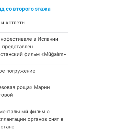
яд со второго этажа
 и котлеты
инофестивале в Испании
т представлен
хстанский фильм «Mūğalım»
ое погружение
езовая роща» Марии
товой
ментальный фильм о
сплантации органов снят в
хстане