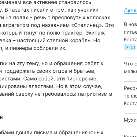
ременем все активнее становилось
 В газетах писали о том, как ученики
Лучш
и на полях – речь о пресловутых колосках.
В но
 агрегатом под названием «Сталинец». Это
пить
который тянул по полю трактор. Экипаж
Кост
овека – настоящий степной корабль. Но
+15
л, и пионеры собирали их.
ки на эту тему, но и обращения ребят к
Что 
 поддержать своих отцов и братьев,
мель
истами. Само собой, эти пионерские
иированы властями. Но в этом случае,
Реко
заний сверху не требовалось: патриотизм в
тепл
.
Кост
н
Мухи
обами дошли письма и обращения юных
Конт