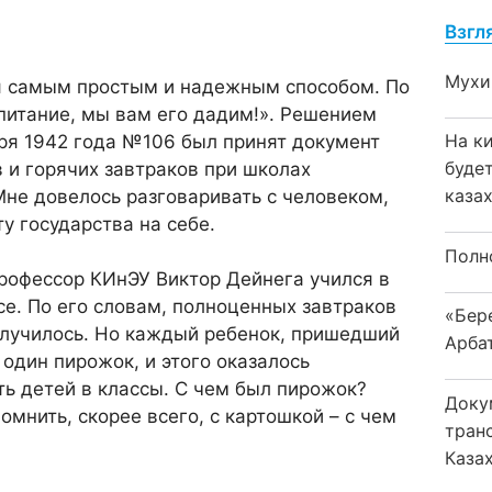
Взгл
Мухи
ия самым простым и надежным способом. По
питание, мы вам его дадим!». Решением
На к
ря 1942 года №106 был принят документ
буде
 и горячих завтраков при школах
каза
Мне довелось разговаривать с человеком,
у государства на себе.
Полн
рофессор КИнЭУ Виктор Дейнега учился в
се. По его словам, полноценных завтраков
«Бер
олучилось. Но каждый ребенок, пришедший
Арба
 один пирожок, и этого оказалось
ть детей в классы. С чем был пирожок?
Доку
омнить, скорее всего, с картошкой – с чем
тран
Каза