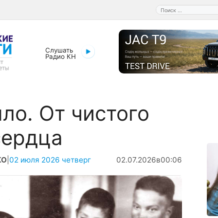
Поиск:
Слушать
Радио КН
ыло. От чистого
сердца
КО
|
02 июля 2026 четверг
02.07.2026
в
00:06