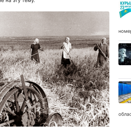
е на эту тему.
номе
обла