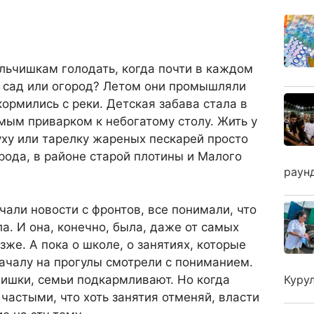
льчишкам голодать, когда почти в каждом
й сад или огород? Летом они промышляли
кормились с реки. Детская забава стала в
мым приварком к небогатому столу. Жить у
 уху или тарелку жареных пескарей просто
орода, в районе старой плотины и Малого
раун
чали новости с фронтов, все понимали, что
. И она, конечно, была, даже от самых
зже. А пока о школе, о занятиях, которые
началу на прогулы смотрели с пониманием.
ишки, семьи подкармливают. Но когда
Куру
 частыми, что хоть занятия отменяй, власти