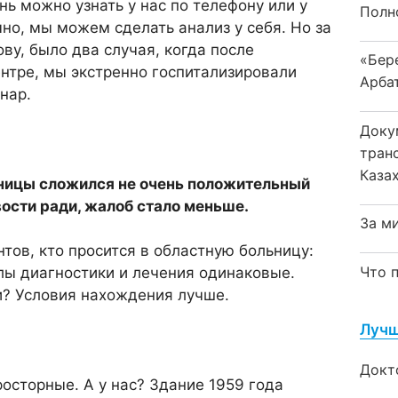
ь можно узнать у нас по телефону или у
Полн
чно, мы можем сделать анализ у себя. Но за
ову, было два случая, когда после
«Бер
нтре, мы экстренно госпитализировали
Арба
нар.
Доку
тран
Каза
ьницы сложился не очень положительный
ости ради, жалоб стало меньше.
За м
нтов, кто просится в областную больницу:
Что 
лы диагностики и лечения одинаковые.
и? Условия нахождения лучше.
Лучш
Докт
росторные. А у нас? Здание 1959 года