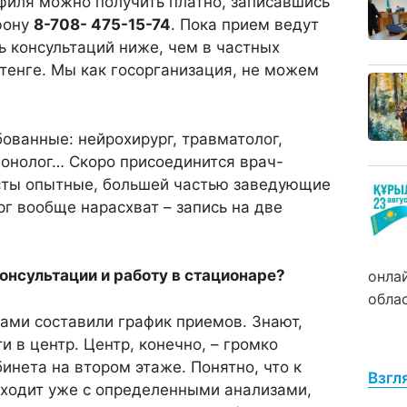
филя можно получить платно, записавшись
фону
8-708- 475-15-74
. Пока прием ведут
ь консультаций ниже, чем в частных
 тенге. Мы как госорганизация, не можем
ованные: нейрохирург, травматолог,
монолог… Скоро присоединится врач-
сты опытные, большей частью заведующие
г вообще нарасхват – запись на две
онсультации и работу в стационаре?
онла
обла
сами составили график приемов. Знают,
 в центр. Центр, конечно, – громко
бинета на втором этаже. Понятно, что к
Взгл
иходит уже с определенными анализами,