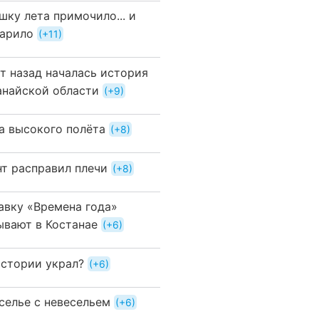
шку лета примочило... и
арило
+11
ет назад началась история
анайской области
+9
а высокого полёта
+8
нт расправил плечи
+8
авку «Времена года»
ывают в Костанае
+6
истории украл?
+6
селье с невесельем
+6