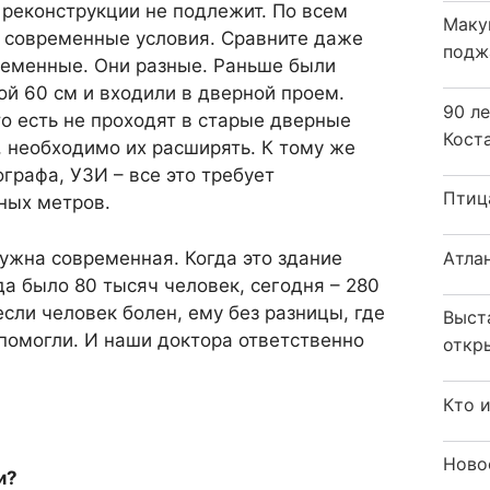
 реконструкции не подлежит. По всем
Маку
 современные условия. Сравните даже
подж
ременные. Они разные. Раньше были
ой 60 см и входили в дверной проем.
90 л
о есть не проходят в старые дверные
Кост
 необходимо их расширять. К тому же
графа, УЗИ – все это требует
Птиц
ных метров.
Атла
нужна современная. Когда это здание
да было 80 тысяч человек, сегодня – 280
если человек болен, ему без разницы, где
Выст
 помогли. И наши доктора ответственно
откр
Кто 
Ново
и?