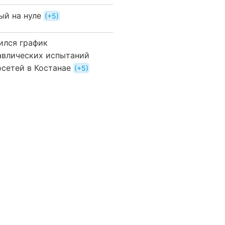
ый на нуле
+5
ился график
авлических испытаний
осетей в Костанае
+5