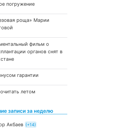
ое погружение
езовая роща» Марии
товой
ментальный фильм о
сплантации органов снят в
хстане
инусом гарантии
почитать летом
ие записи за неделю
ор Акбаев
+14