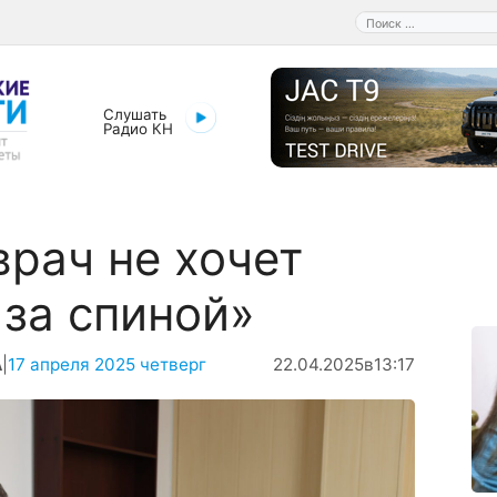
Поиск:
Слушать
Радио КН
врач не хочет
за спиной»
А
|
17 апреля 2025 четверг
22.04.2025
в
13:17