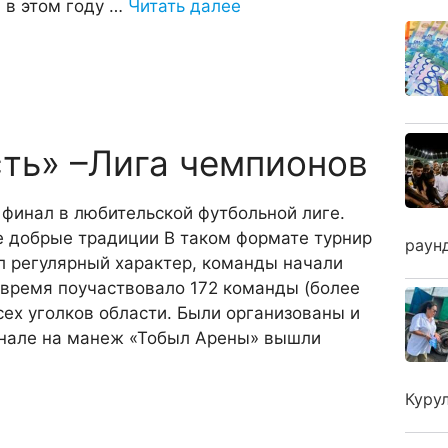
 в этом году …
Читать далее
сть» –Лига чемпионов
 финал в любительской футбольной лиге.
е добрые традиции В таком формате турнир
раун
л регулярный характер, команды начали
о время поучаствовало 172 команды (более
сех уголков области. Были организованы и
инале на манеж «Тобыл Арены» вышли
Куру