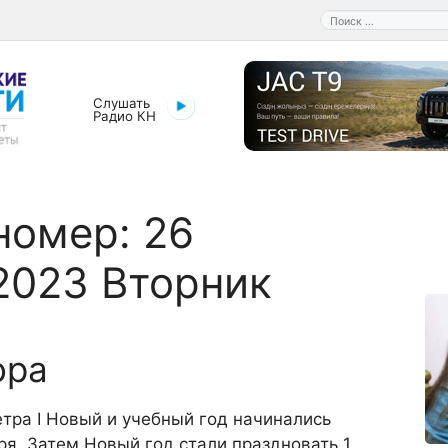
Поиск:
Слушать
Радио КН
номер:
26
2023 Вторник
ора
етра I Новый и учебный год начинались
ря. Затем Новый год стали праздновать 1