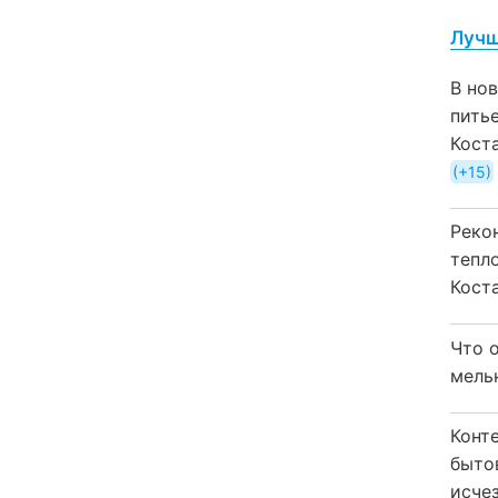
Лучш
В но
пить
Кост
+15
Реко
тепл
Кост
Что 
мель
Конт
быто
исчез