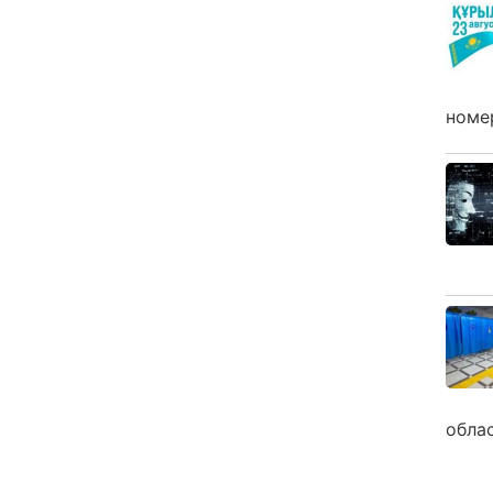
номе
обла