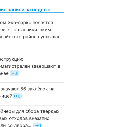
ие записи за неделю
вом Эко-парке появятся
евые фонтанчики: аким
анайского района услышал...
нструкцию
омагистралей завершают в
анае
+6
означают 56 заклёпок на
нице?
+6
ейнеры для сбора твердых
вых отходов внезапно
ли со двора...
+6