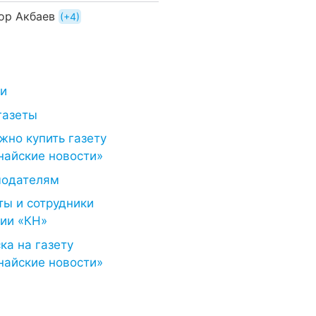
ор Акбаев
+4
ти
газеты
жно купить газету
найские новости»
модателям
ты и сотрудники
ии «КН»
ка на газету
найские новости»