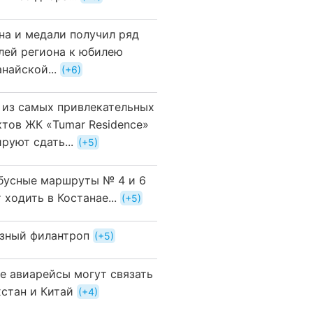
на и медали получил ряд
лей региона к юбилею
найской...
+6
 из самых привлекательных
ктов ЖК «Tumar Residence»
руют сдать...
+5
бусные маршруты № 4 и 6
 ходить в Костанае...
+5
зный филантроп
+5
е авиарейсы могут связать
хстан и Китай
+4