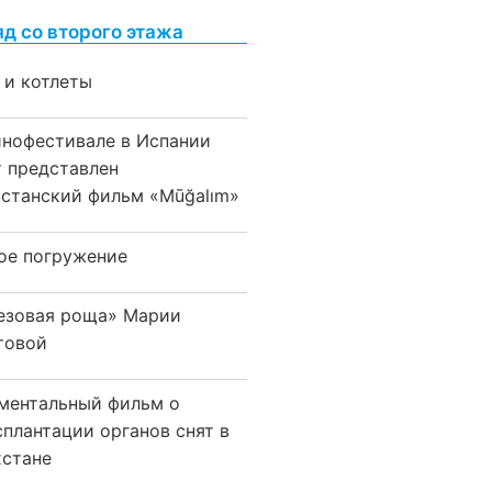
яд со второго этажа
 и котлеты
инофестивале в Испании
т представлен
хстанский фильм «Mūğalım»
ое погружение
езовая роща» Марии
товой
ментальный фильм о
сплантации органов снят в
хстане