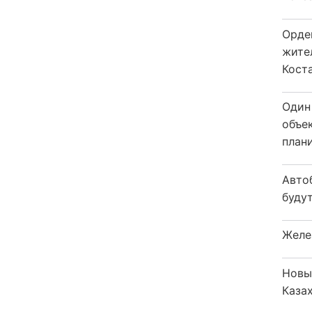
Орде
жите
Коста
Один
объе
плани
Авто
будут
Желе
Новы
Каза