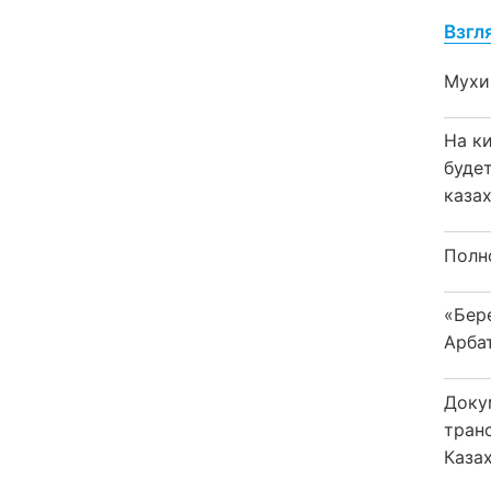
Взгл
Мухи
На к
буде
каза
Полн
«Бер
Арба
Доку
тран
Каза