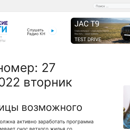
Поиск:
Слушать
Радио КН
номер:
27
022 вторник
ницы возможного
должна активно заработать программа
евает снос ветхого жилья со