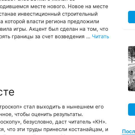
бодившемся месте нового. Новое на месте
станае инвестицион­ный строительный
на которой власти региона пред­ложили
ила игры. Акцент был сделан на том, что
рять границы за счет возведения …
Читать
сте
троскоп» стал выходить в нынешнем его
чное, чтобы оценить результаты.
скопу», безусловно, даст читатель «КН».
я, что эти труды принесли костанайцам, и
Посл