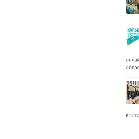
онла
обла
Кост