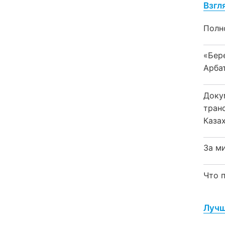
Взгл
Полн
«Бер
Арба
Доку
тран
Каза
За м
Что 
Лучш