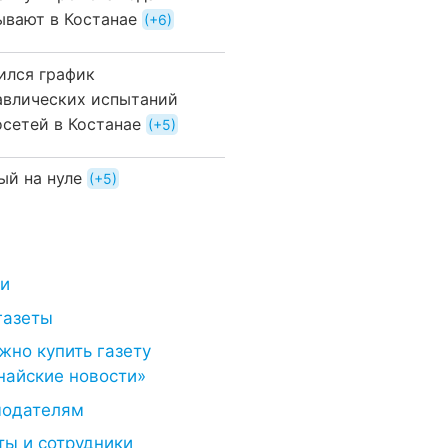
ывают в Костанае
+6
ился график
авлических испытаний
осетей в Костанае
+5
ый на нуле
+5
ти
газеты
жно купить газету
найские новости»
модателям
ты и сотрудники