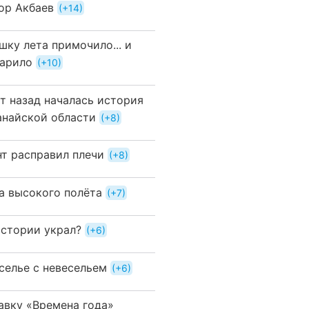
ор Акбаев
+14
шку лета примочило... и
арило
+10
ет назад началась история
анайской области
+8
нт расправил плечи
+8
а высокого полёта
+7
истории украл?
+6
селье с невесельем
+6
авку «Времена года»