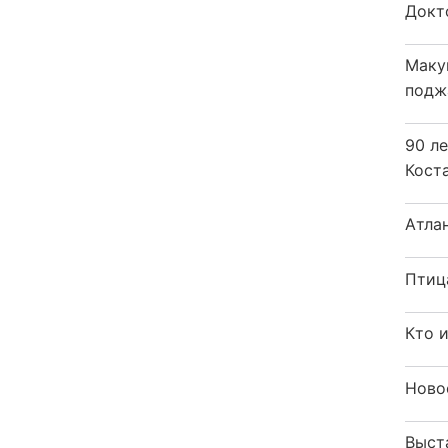
Докт
Маку
подж
90 л
Кост
Атла
Птиц
Кто 
Ново
Выст