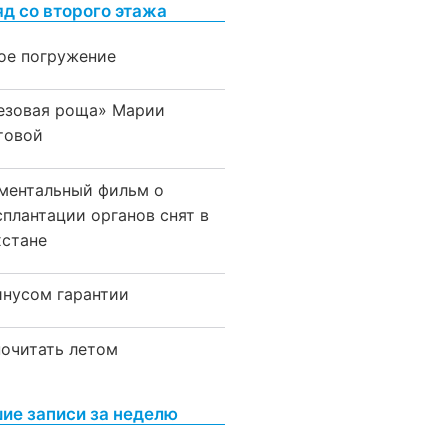
яд со второго этажа
ое погружение
езовая роща» Марии
товой
ментальный фильм о
сплантации органов снят в
хстане
инусом гарантии
почитать летом
ие записи за неделю