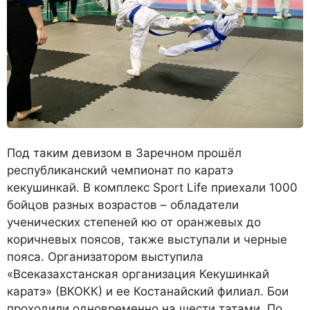
Под таким девизом в Заречном прошёл
республиканский чемпионат по каратэ
кекушинкай. В комплекс Sport Life приехали 1000
бойцов разных возрастов – обладатели
ученических степеней кю от оранжевых до
коричневых поясов, также выступали и черные
пояса. Организатором выступила
«Всеказахстанская организация Кекушинкай
каратэ» (ВКОКК) и ее Костанайский филиал. Бои
проходили одновременно на шести татами. По