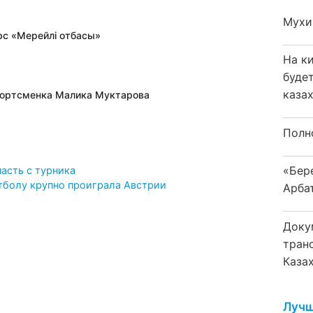
Мухи
рс «Мерейлi отбасы»
На к
буде
каза
спортсменка Малика Муктарова
Полн
«Бер
асть с турника
тболу крупно проиграла Австрии
Арба
Доку
тран
Каза
Лучш