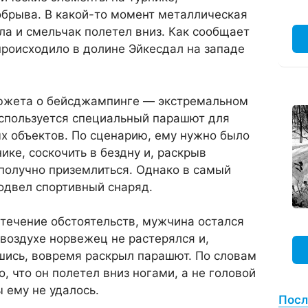
обрыва. В какой-то момент металлическая
а и смельчак полетел вниз. Как сообщает
происходило в долине Эйкесдал на западе
южета о бейсджампинге — экстремальном
используется специальный парашют для
х объектов. По сценарию, ему нужно было
ике, соскочить в бездну и, раскрыв
получно приземлиться. Однако в самый
одвел спортивный снаряд.
течение обстоятельств, мужчина остался
воздухе норвежец не растерялся и,
шись, вовремя раскрыл парашют. По словам
о, что он полетел вниз ногами, а не головой
 ему не удалось.
Посл