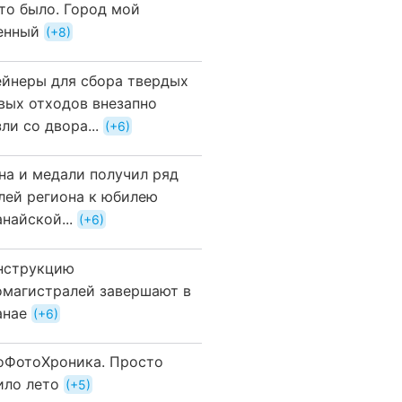
это было. Город мой
енный
+8
ейнеры для сбора твердых
вых отходов внезапно
ли со двора...
+6
на и медали получил ряд
лей региона к юбилею
найской...
+6
нструкцию
омагистралей завершают в
анае
+6
оФотоХроника. Просто
ило лето
+5