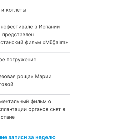
 и котлеты
инофестивале в Испании
т представлен
хстанский фильм «Mūğalım»
ое погружение
езовая роща» Марии
товой
ментальный фильм о
сплантации органов снят в
хстане
ие записи за неделю