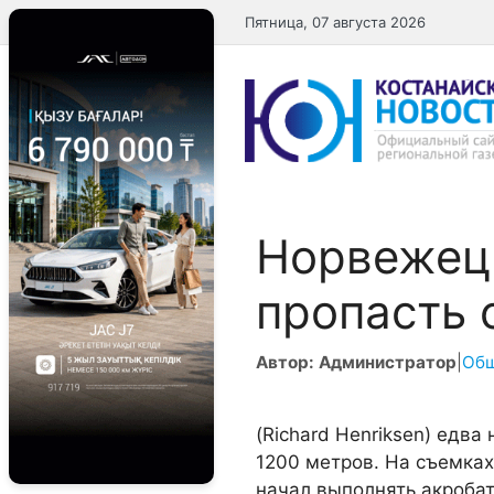
Перейти
Пятница, 07 августа 2026
к
содержимому
Норвежец 
пропасть 
Автор: Администратор
|
Об
(Richard Henriksen) едва
1200 метров. На съемка
начал выполнять акробат