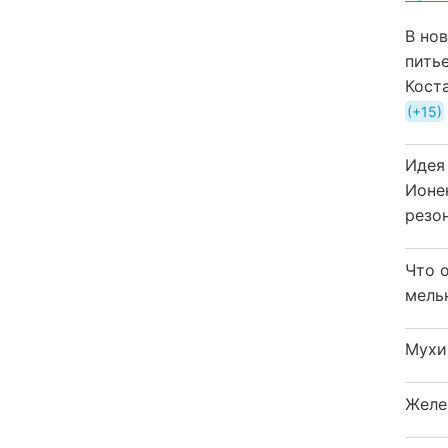
В но
пить
Кост
+15
Идея
Ионе
резо
Что 
мель
Мухи
Желе