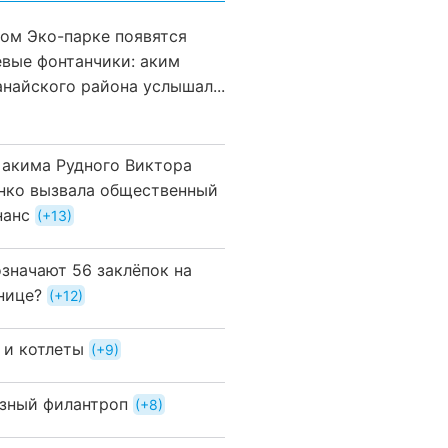
вом Эко-парке появятся
евые фонтанчики: аким
анайского района услышал...
 акима Рудного Виктора
нко вызвала общественный
нанс
+13
означают 56 заклёпок на
нице?
+12
 и котлеты
+9
зный филантроп
+8