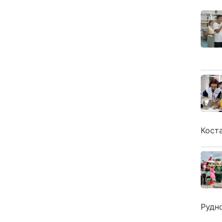
Кост
Рудн