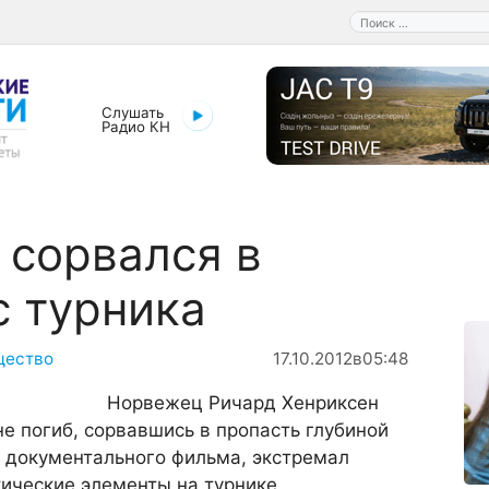
Поиск:
Слушать
Радио КН
сорвался в
с турника
щество
17.10.2012
в
05:48
Норвежец Ричард Хенриксен
 не погиб, сорвавшись в пропасть глубиной
х документального фильма, экстремал
ические элементы на турнике,