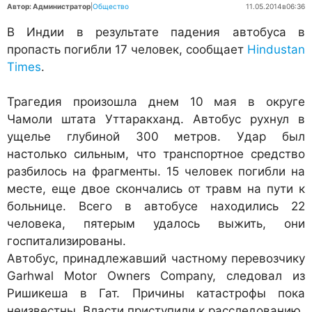
Автор: Администратор
|
Общество
11.05.2014
в
06:36
В Индии в результате падения автобуса в
пропасть погибли 17 человек, сообщает
Hindustan
Times
.
Трагедия произошла днем 10 мая в округе
Чамоли штата Уттаракханд. Автобус рухнул в
ущелье глубиной 300 метров. Удар был
настолько сильным, что транспортное средство
разбилось на фрагменты. 15 человек погибли на
месте, еще двое скончались от травм на пути к
больнице. Всего в автобусе находились 22
человека, пятерым удалось выжить, они
госпитализированы.
Автобус, принадлежавший частному перевозчику
Garhwal Motor Owners Company, следовал из
Ришикеша в Гат. Причины катастрофы пока
неизвестны. Власти приступили к расследованию.