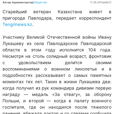
Автор: Администратор
|
Общество
11.05.2014
в
06:21
Старейший ветеран Казахстана живет в
пригороде Павлодара, передает корреспондент
Tengrinews.kz
.
Участнику Великой Отечественной войны Ивану
Лукашеву из села Павлодарское Павлодарской
области в этом году исполнится 104 года.
Несмотря на столь солидный возраст, фронтовик
с удовольствием делится своими
воспоминаниями о военном лихолетье и в
подробностях рассказывает о самых памятных
моментах тех лет. Таких в жизни Лукашева два:
когда получил из рук командира дивизии первую
награду — медаль «За отвагу», за оборону
Польши, и второй — когда в палату военного
госпиталя, где он находился после тяжелого
ранения, вбежала доктор и со слезами сообщила