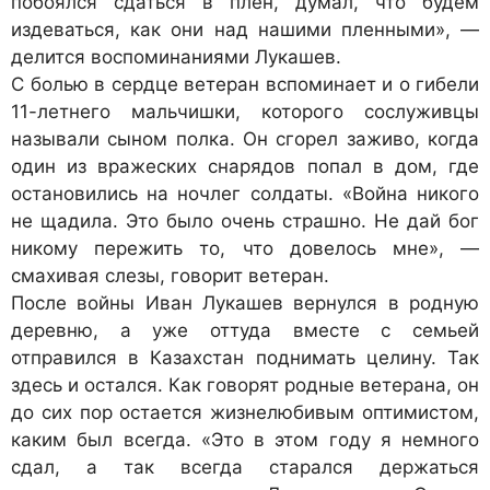
побоялся сдаться в плен, думал, что будем
издеваться, как они над нашими пленными», —
делится воспоминаниями Лукашев.
С болью в сердце ветеран вспоминает и о гибели
11-летнего мальчишки, которого сослуживцы
называли сыном полка. Он сгорел заживо, когда
один из вражеских снарядов попал в дом, где
остановились на ночлег солдаты. «Война никого
не щадила. Это было очень страшно. Не дай бог
никому пережить то, что довелось мне», —
смахивая слезы, говорит ветеран.
После войны Иван Лукашев вернулся в родную
деревню, а уже оттуда вместе с семьей
отправился в Казахстан поднимать целину. Так
здесь и остался. Как говорят родные ветерана, он
до сих пор остается жизнелюбивым оптимистом,
каким был всегда. «Это в этом году я немного
сдал, а так всегда старался держаться