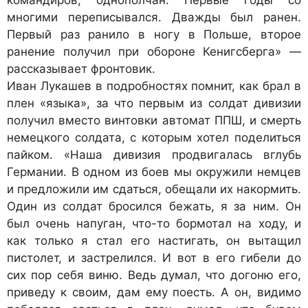
командиров, однополчан. Первые годы со
многими переписывался. Дважды был ранен.
Первый раз ранило в ногу в Польше, второе
ранение получил при обороне Кенигсберга» —
рассказывает фронтовик.
Иван Лукашев в подробностях помнит, как брал в
плен «языка», за что первым из солдат дивизии
получил вместо винтовки автомат ППШ, и смерть
немецкого солдата, с которым хотел поделиться
пайком. «Наша дивизия продвигалась вглубь
Германии. В одном из боев мы окружили немцев
и предложили им сдаться, обещали их накормить.
Один из солдат бросился бежать, я за ним. Он
был очень напуган, что-то бормотал на ходу, и
как только я стал его настигать, он вытащил
пистолет, и застрелился. И вот в его гибели до
сих пор себя виню. Ведь думал, что догоню его,
приведу к своим, дам ему поесть. А он, видимо