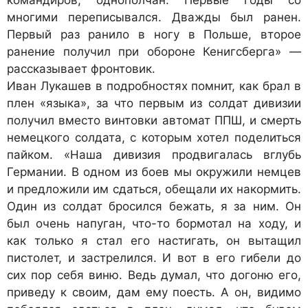
командиров, однополчан. Первые годы со
многими переписывался. Дважды был ранен.
Первый раз ранило в ногу в Польше, второе
ранение получил при обороне Кенигсберга» —
рассказывает фронтовик.
Иван Лукашев в подробностях помнит, как брал в
плен «языка», за что первым из солдат дивизии
получил вместо винтовки автомат ППШ, и смерть
немецкого солдата, с которым хотел поделиться
пайком. «Наша дивизия продвигалась вглубь
Германии. В одном из боев мы окружили немцев
и предложили им сдаться, обещали их накормить.
Один из солдат бросился бежать, я за ним. Он
был очень напуган, что-то бормотал на ходу, и
как только я стал его настигать, он вытащил
пистолет, и застрелился. И вот в его гибели до
сих пор себя виню. Ведь думал, что догоню его,
приведу к своим, дам ему поесть. А он, видимо