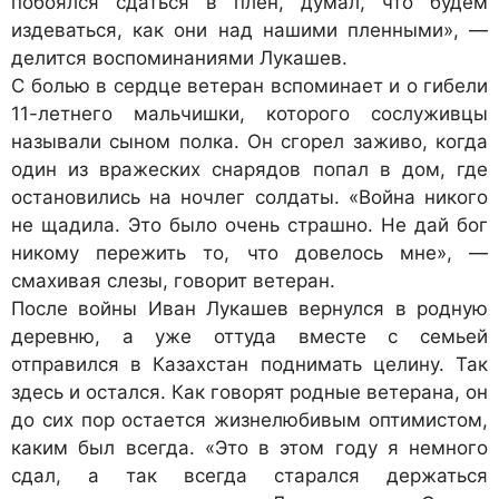
побоялся сдаться в плен, думал, что будем
издеваться, как они над нашими пленными», —
делится воспоминаниями Лукашев.
С болью в сердце ветеран вспоминает и о гибели
11-летнего мальчишки, которого сослуживцы
называли сыном полка. Он сгорел заживо, когда
один из вражеских снарядов попал в дом, где
остановились на ночлег солдаты. «Война никого
не щадила. Это было очень страшно. Не дай бог
никому пережить то, что довелось мне», —
смахивая слезы, говорит ветеран.
После войны Иван Лукашев вернулся в родную
деревню, а уже оттуда вместе с семьей
отправился в Казахстан поднимать целину. Так
здесь и остался. Как говорят родные ветерана, он
до сих пор остается жизнелюбивым оптимистом,
каким был всегда. «Это в этом году я немного
сдал, а так всегда старался держаться