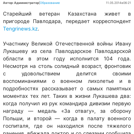
Автор: Администратор
|
Образование
11.05.2014
в
06:21
Старейший ветеран Казахстана живет в
пригороде Павлодара, передает корреспондент
Tengrinews.kz
.
Участнику Великой Отечественной войны Ивану
Лукашеву из села Павлодарское Павлодарской
области в этом году исполнится 104 года.
Несмотря на столь солидный возраст, фронтовик
с удовольствием делится своими
воспоминаниями о военном лихолетье и в
подробностях рассказывает о самых памятных
моментах тех лет. Таких в жизни Лукашева два:
когда получил из рук командира дивизии первую
награду — медаль «За отвагу», за оборону
Польши, и второй — когда в палату военного
госпиталя, где он находился после тяжелого
ранения, вбежала доктор и со слезами сообщила