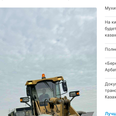
Мухи
На к
буде
каза
Полн
«Бер
Арба
Доку
тран
Каза
Лучш