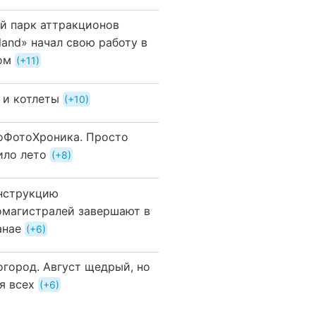
й парк аттракционов
land» начал свою работу в
ом
+11
 и котлеты
+10
оФотоХроника. Просто
ило лето
+8
нструкцию
омагистралей завершают в
анае
+6
огород. Август щедрый, но
я всех
+6