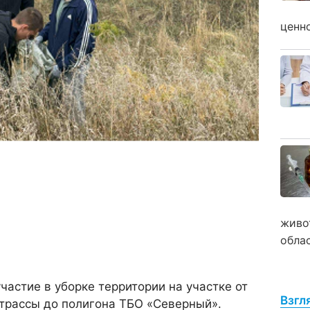
ценн
живо
обла
астие в уборке территории на участке от
Взгл
 трассы до полигона ТБО «Северный».