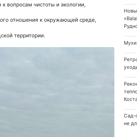
к вопросам чистоты и экологии,
Новы
«Bala
ого отношения к окружающей среде,
Рудн
ской территории.
Мухи
Ретр
уход
Реко
тепл
Кост
Сад-
не дл