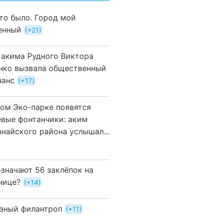
это было. Город мой
енный
+21
 акима Рудного Виктора
нко вызвала общественный
нанс
+17
вом Эко-парке появятся
евые фонтанчики: аким
анайского района услышал...
означают 56 заклёпок на
нице?
+14
зный филантроп
+11