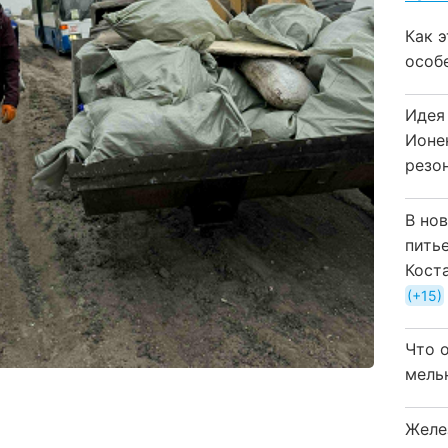
Как 
особ
Идея
Ионе
резо
В но
пить
Кост
+15
Что 
мель
Желе