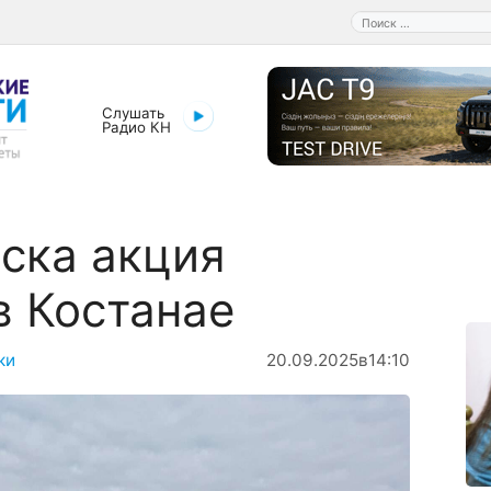
Поиск:
Слушать
Радио КН
ска акция
в Костанае
ки
20.09.2025
в
14:10