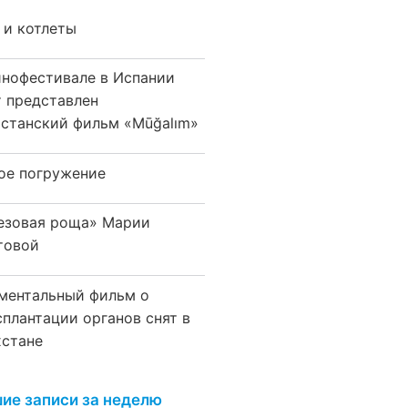
 и котлеты
инофестивале в Испании
т представлен
хстанский фильм «Mūğalım»
ое погружение
езовая роща» Марии
товой
ментальный фильм о
сплантации органов снят в
хстане
ие записи за неделю