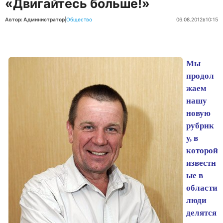
«Двигайтесь больше!»
Автор: Администратор
|
Общество
06.08.2012
в
10:15
Мы
продол
жаем
нашу
новую
рубрик
у, в
которой
известн
ые в
области
люди
делятся