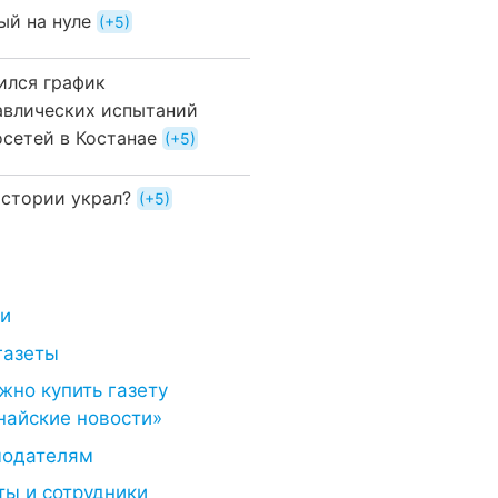
ый на нуле
+5
ился график
авлических испытаний
осетей в Костанае
+5
истории украл?
+5
ти
газеты
жно купить газету
найские новости»
модателям
ты и сотрудники