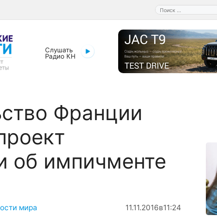
Поиск:
Слушать
Радио КН
ьство Франции
проект
и об импичменте
ости мира
11.11.2016
в
11:24