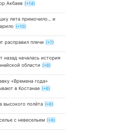
ор Акбаев
+14
шку лета примочило... и
арило
+10
нт расправил плечи
+7
ет назад началась история
анайской области
+6
авку «Времена года»
ывают в Костанае
+6
а высокого полёта
+6
селье с невесельем
+6