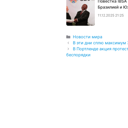
Повестка IBSA
Бразилией и Ю
11.12.2025 21:25
Рубрики
Новости мира
В эти дни сплю максимум 
В Портленде акция протес
беспорядки