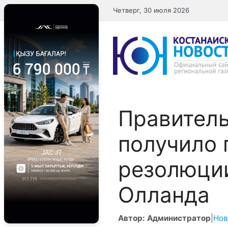
Перейти
Четверг, 30 июля 2026
к
содержимому
Правител
получило 
резолюци
Олланда
Автор: Администратор
|
Нов