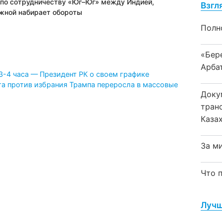
 по сотрудничеству «Юг–Юг» между Индией,
Взгл
жной набирает обороты
Полн
«Бер
Арба
3-4 часа — Президент РК о своем графике
та против избрания Трампа переросла в массовые
Доку
тран
Каза
За м
Что 
Лучш