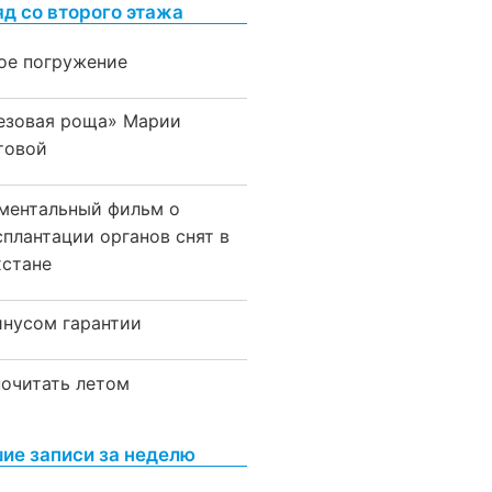
яд со второго этажа
ое погружение
езовая роща» Марии
товой
ментальный фильм о
сплантации органов снят в
хстане
инусом гарантии
почитать летом
ие записи за неделю