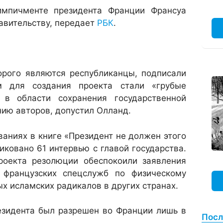
импичменте президента Франции Франсуа
авительству, передает
РБК
.
орого являются республиканцы, подписали
м для создания проекта стали «грубые
 в области сохранения государственной
нию авторов, допустил Олланд.
ваниях в книге «Президент не должен этого
ликовано 61 интервью с главой государства.
проекта резолюции обеспокоили заявления
 французских спецслужб по физическому
х исламских радикалов в других странах.
езидента был разрешен во Франции лишь в
Посл