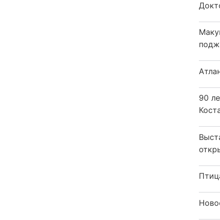
Докт
Маку
подж
Атла
90 л
Кост
Выст
откр
Птиц
Ново