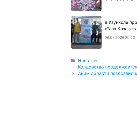
В Узунколе пр
«Таза Қазақст
06.07.2026 20:23
Рубрики
Новости
Колдовство продолжается.
Аким области поздравил 