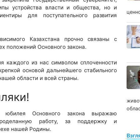
ипы устройства власти и общества, но и
ценн
иентиры для поступательного развития
ависимого Казахстана прочно связаны с
ех положений Основного закона.
ля каждого из нас символом сплоченности
 крепкой основой дальнейшего стабильного
нашей области и всей страны.
ляки!
живо
обла
я юбилея Основного закона выражаю
проделанную работу, за поддержку и
пехе нашей Родины.
Взгл