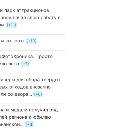
й парк аттракционов
land» начал свою работу в
ом
+11
 и котлеты
+10
оФотоХроника. Просто
ило лето
+7
ейнеры для сбора твердых
вых отходов внезапно
ли со двора...
+6
на и медали получил ряд
лей региона к юбилею
найской...
+6