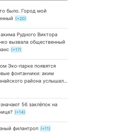
это было. Город мой
енный
+20
 акима Рудного Виктора
нко вызвала общественный
нанс
+17
вом Эко-парке появятся
евые фонтанчики: аким
анайского района услышал...
означают 56 заклёпок на
нице?
+14
зный филантроп
+11