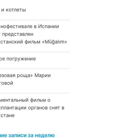
 и котлеты
инофестивале в Испании
т представлен
хстанский фильм «Mūğalım»
ое погружение
езовая роща» Марии
товой
ментальный фильм о
сплантации органов снят в
хстане
ие записи за неделю