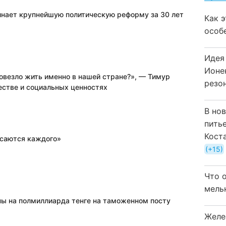
инает крупнейшую политическую реформу за 30 лет
Как 
особ
Идея
Ионе
овезло жить именно в нашей стране?», — Тимур
резо
естве и социальных ценностях
В но
пить
Кост
саются каждого»
+15
Что 
мель
пы на полмиллиарда тенге на таможенном посту
Желе