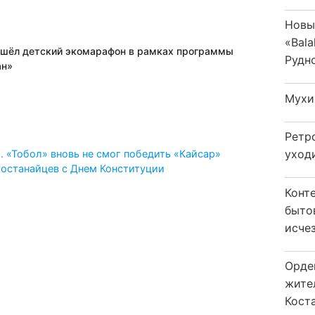
Новы
«Bala
ошёл детский экомарафон в рамках программы
Рудн
ан»
Мухи
Ретр
уход
 «Тобол» вновь не смог победить «Кайсар»
костанайцев с Днем Конституции
Конт
быто
исчез
Орде
жите
Коста