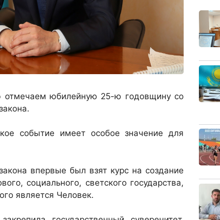
ю отмечаем юбилейную 25-ю годовщину со
закона.
ское событие имеет особое значение для
закона впервые был взят курс на создание
вого, социального, светского государства,
ого является Человек.
 закрепила государственный суверенитет,