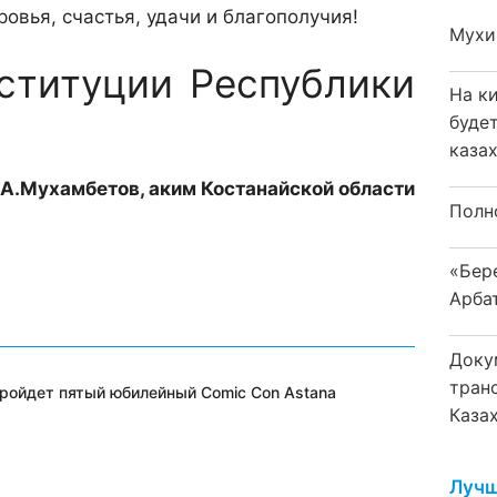
овья, счастья, удачи и благополучия!
Мухи
ституции Республики
На к
буде
каза
А.Мухамбетов, аким Костанайской области
Полн
«Бер
Арба
Доку
тран
пройдет пятый юбилейный Comic Con Astana
Каза
Лучш