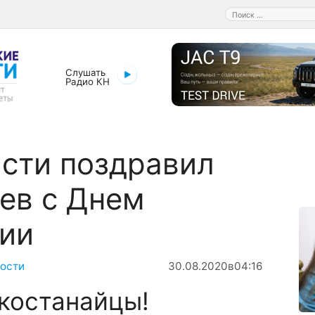
Поиск:
Слушать
Радио КН
сти поздравил
ев с Днем
ии
ости
30.08.2020
в
04:16
костанайцы!