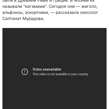
были в Древнем Риме и Греции. В Японии их
называли "кагэмами". Сегодня они — жиголо,
альфонсы, эскортники, — рассказала сексолог
Салтанат Мурадова.