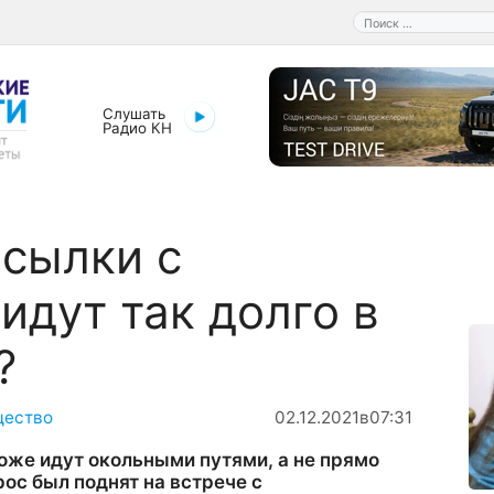
Поиск:
Слушать
Радио КН
сылки с
 идут так долго в
?
ество
02.12.2021
в
07:31
оже идут окольными путями, а не прямо
рос был поднят на встрече с