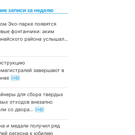
ие записи за неделю
вом Эко-парке появятся
евые фонтанчики: аким
анайского района услышал...
нструкцию
омагистралей завершают в
анае
+6
ейнеры для сбора твердых
вых отходов внезапно
ли со двора...
+6
на и медали получил ряд
лей региона к юбилею