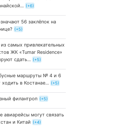
найской...
+6
означают 56 заклёпок на
нице?
+5
 из самых привлекательных
ктов ЖК «Tumar Residence»
руют сдать...
+5
бусные маршруты № 4 и 6
 ходить в Костанае...
+5
зный филантроп
+5
е авиарейсы могут связать
хстан и Китай
+4