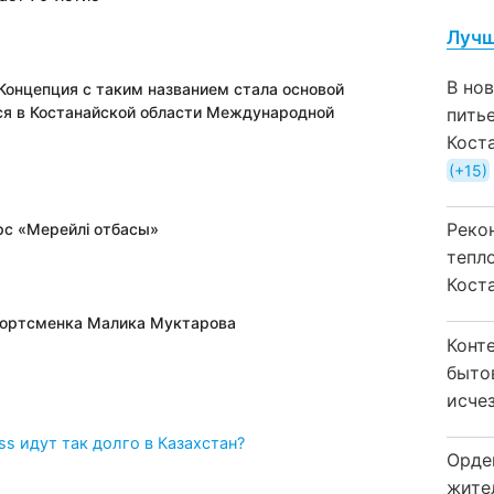
Лучш
В но
Концепция с таким названием стала основой
ся в Костанайской области Международной
пить
Кост
+15
Реко
рс «Мерейлi отбасы»
тепл
Кост
спортсменка Малика Муктарова
Конт
быто
исчез
ss идут так долго в Казахстан?
Орде
жите