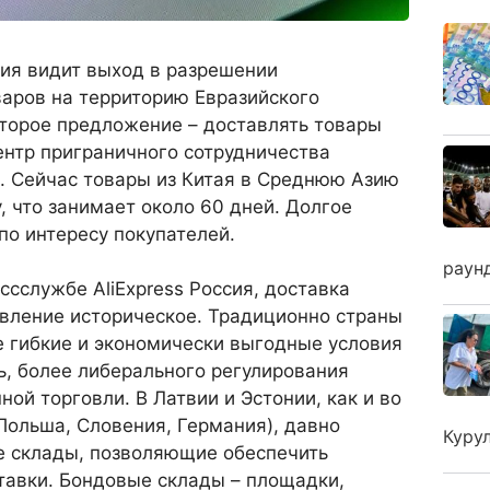
ия видит выход в разрешении
варов на территорию Евразийского
Второе предложение – доставлять товары
нтр приграничного сотрудничества
). Сейчас товары из Китая в Среднюю Азию
, что занимает около 60 дней. Долгое
о интересу покупателей.
раун
ссслужбе AliExpress Россия, доставка
явление историческое. Традиционно страны
е гибкие и экономически выгодные условия
дь, более либерального регулирования
ой торговли. В Латвии и Эстонии, как и во
Польша, Словения, Германия), давно
Куру
 склады, позволяющие обеспечить
тавки. Бондовые склады – площадки,