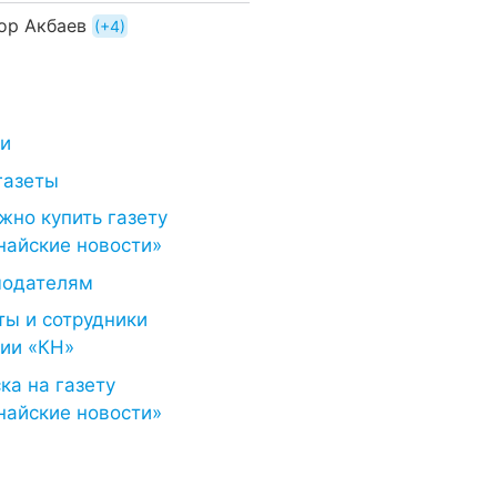
ор Акбаев
+4
ти
газеты
жно купить газету
найские новости»
модателям
ты и сотрудники
ии «КН»
ка на газету
найские новости»