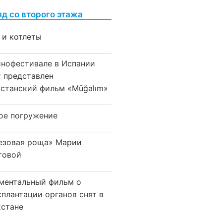
яд со второго этажа
 и котлеты
инофестивале в Испании
т представлен
хстанский фильм «Mūğalım»
ое погружение
езовая роща» Марии
товой
ментальный фильм о
сплантации органов снят в
хстане