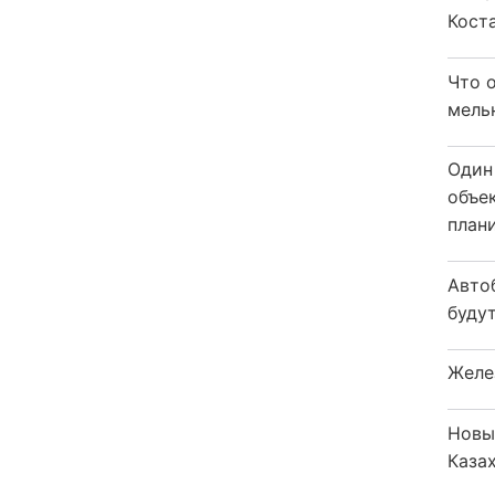
Коста
Что 
мель
Один
объе
плани
Авто
будут
Желе
Новы
Каза