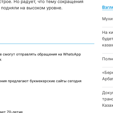
строе. Но радует, что тему сокращения
Взгл
 подняли на высоком уровне.
Мухи
На к
буде
каза
е смогут отправлять обращения на WhatsApp
Полн
k
«Бер
Арба
ения предлагают букмекерские сайты сегодня
Доку
тран
Каза
ает 70-летие