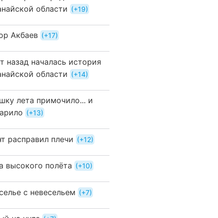
анайской области
+19
ор Акбаев
+17
ет назад началась история
анайской области
+14
шку лета примочило... и
арило
+13
нт расправил плечи
+12
а высокого полёта
+10
селье с невесельем
+7