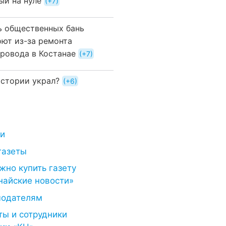
ый на нуле
+7
ь общественных бань
оют из-за ремонта
провода в Костанае
+7
истории украл?
+6
ти
газеты
жно купить газету
найские новости»
модателям
ты и сотрудники