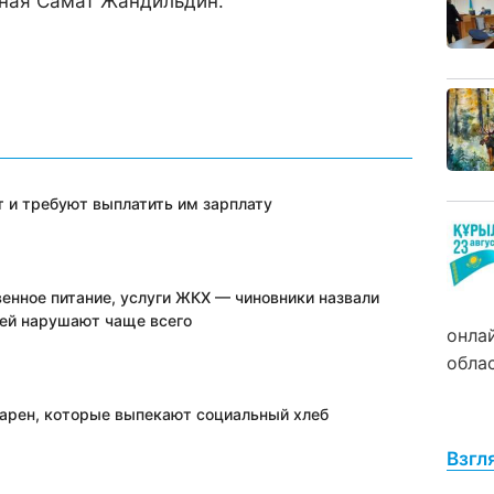
аная Самат Жандильдин.
 и требуют выплатить им зарплату
венное питание, услуги ЖКХ — чиновники назвали
лей нарушают чаще всего
онла
обла
екарен, которые выпекают социальный хлеб
Взгл