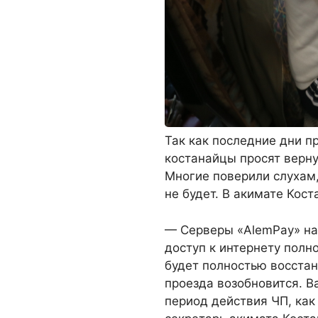
Так как последние дни п
костанайцы просят верну
Многие поверили слухам
не будет. В акимате Кост
— Серверы «AlemPay» нах
доступ к интернету полн
будет полностью восстан
проезда возобновится. В
период действия ЧП, как