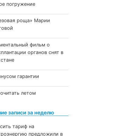
ое погружение
езовая роща» Марии
товой
ментальный фильм о
сплантации органов снят в
хстане
инусом гарантии
почитать летом
ие записи за неделю
сить тариф на
троэнергию предложили в