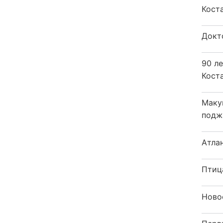
Кост
Докт
90 л
Кост
Маку
подж
Атла
Птиц
Ново