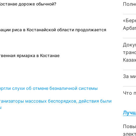
Полн
 Костанае дороже обычной?
«Бер
Арба
зации риса в Костанайской области продолжается
Доку
тран
твенная ярмарка в Костанае
Каза
За м
ергли слухи об отмене безналичной системы
Что 
ганизаторы массовых беспорядков, действия были
ы
Лучш
Повы
элек