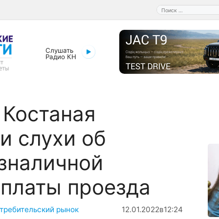
Поиск:
Слушать
Радио КН
 Костаная
и слухи об
зналичной
платы проезда
требительский рынок
12.01.2022
в
12:24