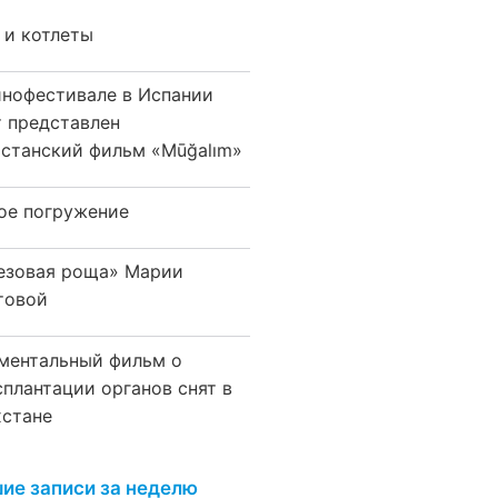
 и котлеты
инофестивале в Испании
т представлен
хстанский фильм «Mūğalım»
ое погружение
езовая роща» Марии
товой
ментальный фильм о
сплантации органов снят в
хстане
ие записи за неделю