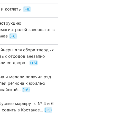
 и котлеты
+8
нструкцию
омагистралей завершают в
анае
+6
ейнеры для сбора твердых
вых отходов внезапно
ли со двора...
+6
на и медали получил ряд
лей региона к юбилею
найской...
+6
бусные маршруты № 4 и 6
 ходить в Костанае...
+5