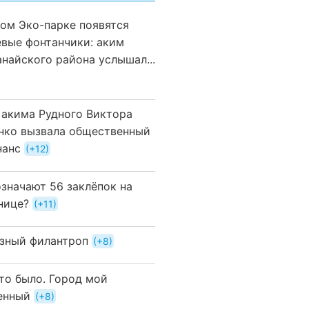
вом Эко-парке появятся
евые фонтанчики: аким
анайского района услышал...
 акима Рудного Виктора
нко вызвала общественный
нанс
+12
означают 56 заклёпок на
нице?
+11
зный филантроп
+8
это было. Город мой
енный
+8