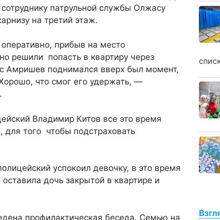
 сотруднику патрульной службы Олжасу
карнизу на третий этаж.
 оперативно, прибыв на место
но решили попасть в квартиру через
спис
ас Амришев поднимался вверх был момент,
 Хорошо, что смог его удержать, —
в.
цейский Владимир Китов все это время
, для того чтобы подстраховать
полицейский успокоил девочку, в это время
оставила дочь закрытой в квартире и
Взгл
едена профилактическая беседа. Семью на