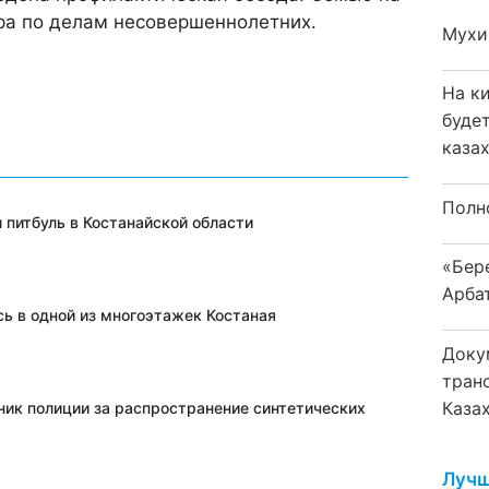
ра по делам несовершеннолетних.
Мухи
На к
буде
каза
Полн
 питбуль в Костанайской области
«Бер
Арба
сь в одной из многоэтажек Костаная
Доку
тран
Каза
ник полиции за распространение синтетических
Лучш