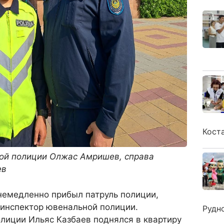
Кост
ной полиции Олжас Амришев, справа
ев
немедленно прибыл патруль полиции,
 инспектор ювенальной полиции.
Рудн
лиции Ильяс Казбаев поднялся в квартиру