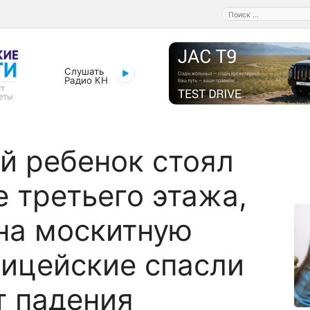
Поиск:
Слушать
Радио КН
й ребенок стоял
е третьего этажа,
на москитную
лицейские спасли
т падения