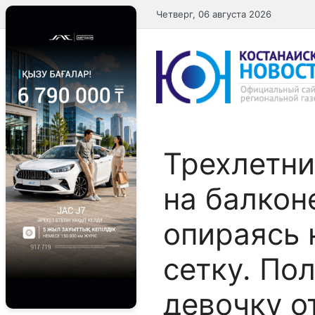
Перейти
Четверг, 06 августа 2026
к
содержимому
Трехлетни
на балкон
опираясь 
сетку. По
девочку о