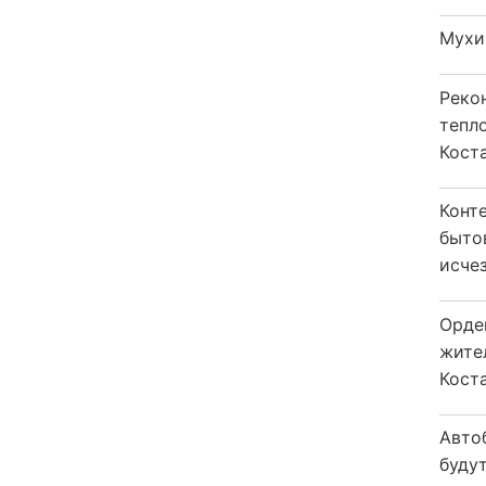
Мухи
Реко
тепл
Кост
Конт
быто
исчез
Орде
жите
Коста
Авто
будут