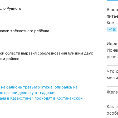
оло Рудного
В но
пить
Кост
+15
пасли трёхлетнего ребёнка
Идея
Ионе
ой области выразил соболезнования близким двух
резо
ком районе
Что 
мель
 на балконе третьего этажа, опираясь на
Желе
е спасли девочку от падения
на в Казахстане» проходят в Костанайской
Как 
особ