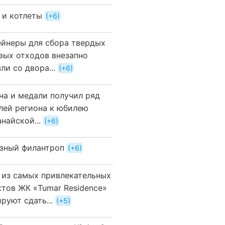
 и котлеты
+6
ейнеры для сбора твердых
вых отходов внезапно
ли со двора...
+6
на и медали получил ряд
лей региона к юбилею
найской...
+6
зный филантроп
+6
 из самых привлекательных
ктов ЖК «Tumar Residence»
руют сдать...
+5