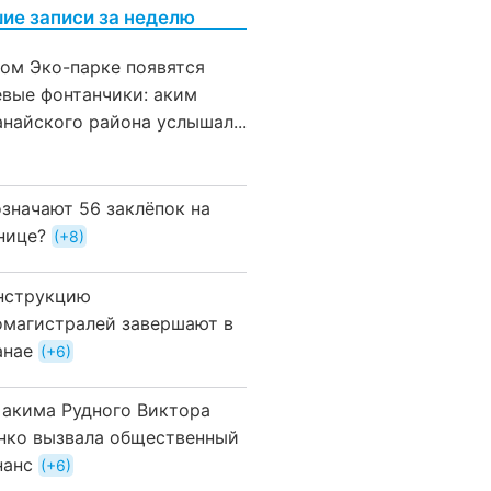
ие записи за неделю
вом Эко-парке появятся
евые фонтанчики: аким
анайского района услышал...
означают 56 заклёпок на
нице?
+8
нструкцию
омагистралей завершают в
анае
+6
 акима Рудного Виктора
нко вызвала общественный
нанс
+6