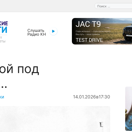
Поиск:
Слушать
Радио КН
ой под
ком…
ки
14.01.2026
в
17:30