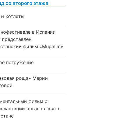
яд со второго этажа
 и котлеты
инофестивале в Испании
т представлен
хстанский фильм «Mūğalım»
ое погружение
езовая роща» Марии
товой
ментальный фильм о
сплантации органов снят в
хстане