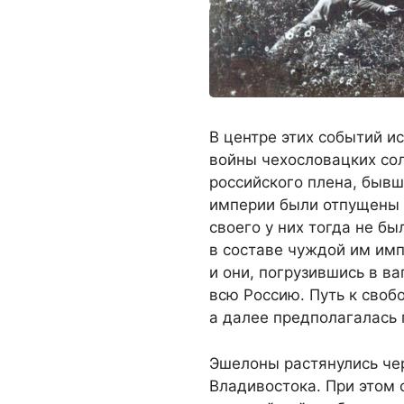
В центре этих событий и
войны чехословацких со
российского плена, быв
империи были отпущены н
своего у них тогда не б
в составе чуждой им имп
и они, погрузившись в в
всю Россию. Путь к своб
а далее предполагалась 
Эшелоны растянулись че
Владивостока. При этом