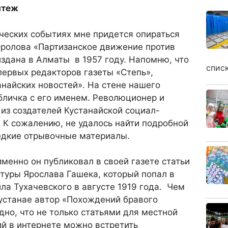
ятеж
ических событиях мне придется опираться
 Фролова «Партизанское движение против
издана в Алматы в 1957 году. Напомню, что
спис
первых редакторов газеты «Степь»,
найских новостей». На стене нашего
бличка с его именем. Революционер и
 из создателей Кустанайской социал-
 К сожалению, не удалось найти подробной
едкие отрывочные материалы.
именно он публиковал в своей газете статьи
туры Ярослава Гашека, который попал в
ла Тухачевского в августе 1919 года. Чем
Кустанае автор «Похождений бравого
но, что не только статьями для местной
ий в интернете можно встретить