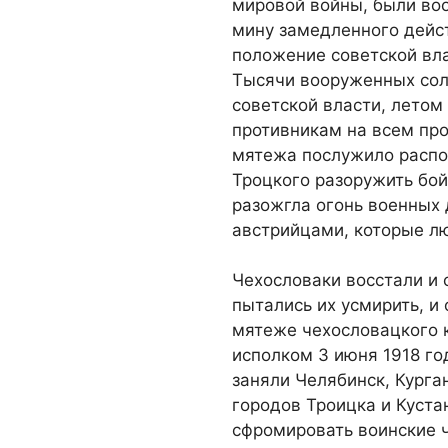
мировой войны, были во
мину замедленного дейст
положение советской вла
Тысячи вооруженных сол
советской власти, летом 
противникам на всем пр
мятежа послужило распо
Троцкого разоружить бой
разожгла огонь военных 
австрийцами, которые лю
Чехословаки восстали и 
пытались их усмирить, и 
мятеже чехословацкого 
исполком 3 июня 1918 го
заняли Челябинск, Курга
городов Троицка и Куста
сфромировать воинские 