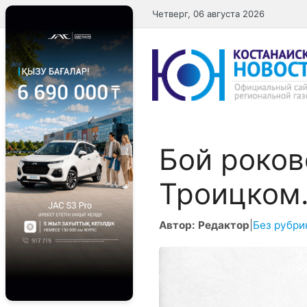
Перейти
Четверг, 06 августа 2026
к
содержимому
Бой роков
Троиц
Автор: Редактор
|
Без рубри