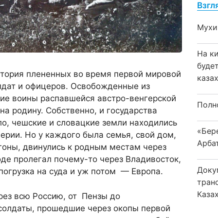
Взгл
Мухи
На к
буде
стория плененных во время первой мировой
каза
лдат и офицеров. Освобожденные из
шие воины распавшейся австро-венгерской
Полн
а родину. Собственно, и государства
ыло, чешские и словацкие земли находились
«Бер
ерии. Но у каждого была семья, свой дом,
Арба
агоны, двинулись к родным местам через
оде пролегал почему-то через Владивосток,
Доку
погрузка на суда и уж потом — Европа.
тран
Каза
рез всю Россию, от Пензы до
 солдаты, прошедшие через окопы первой