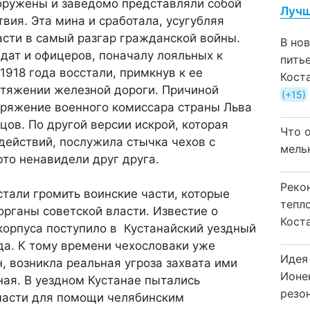
оружены и заведомо представляли собой
Лучш
вия. Эта мина и сработала, усугубляя
сти в самый разгар гражданской войны.
В но
дат и офицеров, поначалу лояльных к
пить
1918 года восстали, примкнув к ее
Кост
отяжении железной дороги. Причиной
+15
ряжение военного комиссара страны Льва
цов. По другой версии искрой, которая
Что 
действий, послужила стычка чехов с
мель
то ненавидели друг друга.
Реко
стали громить воинские части, которые
тепл
органы советской власти. Известие о
Кост
корпуса поступило в Кустанайский уездный
да. К тому времени чехословаки уже
Идея
н, возникла реальная угроза захвата ими
Ионе
ная. В уездном Кустанае пытались
резо
части для помощи челябинским