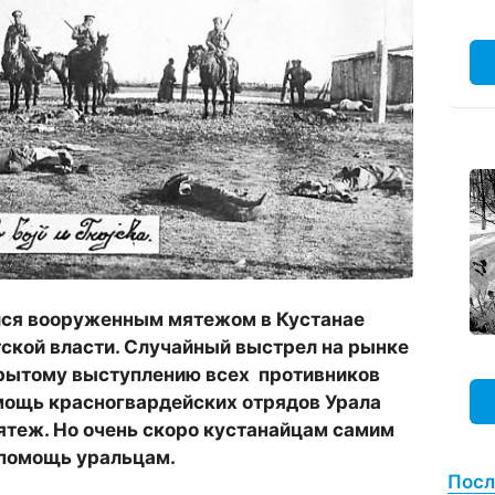
лся вооруженным мятежом в Кустанае
тской власти. Случайный выстрел на рынке
крытому выступлению всех противников
омощь красногвардейских отрядов Урала
мятеж. Но очень скоро кустанайцам самим
 помощь уральцам.
Посл