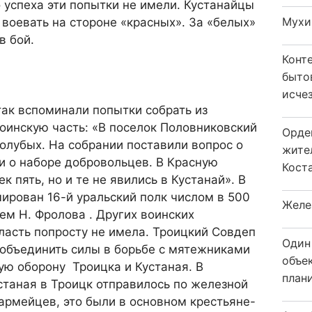
 успеха эти попытки не имели. Кустанайцы
Мухи
 воевать на стороне «красных». За «белых»
в бой.
Конт
быто
исчез
так вспоминали попытки собрать из
воинскую часть: «В поселок Половниковский
Орде
Голубых. На собрании поставили вопрос о
жите
и о наборе добровольцев. В Красную
Коста
 пять, но и те не явились в Кустанай». В
ирован 16-й уральский полк числом в 500
Желе
м Н. Фролова . Других воинских
ласть попросту не имела. Троицкий Совдеп
Один
объединить силы в борьбе с мятежниками
объе
ую оборону Троицка и Кустаная. В
плани
устаная в Троицк отправилось по железной
армейцев, это были в основном крестьяне-