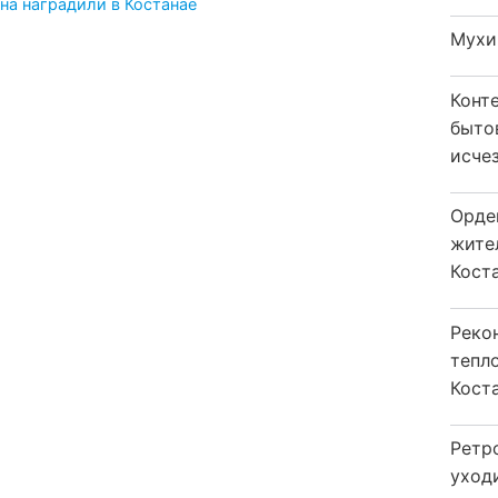
на наградили в Костанае
Мухи
Конт
быто
исчез
Орде
жите
Коста
Реко
тепл
Кост
Ретр
уход