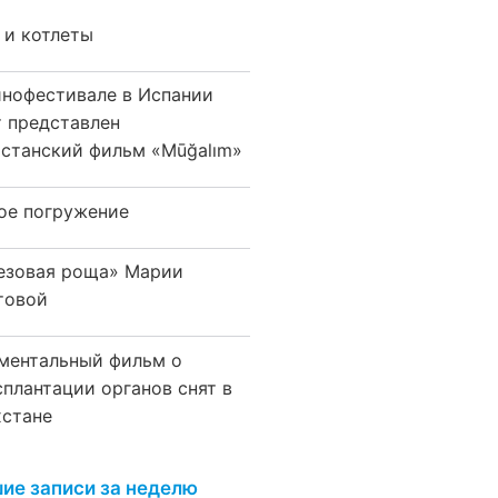
 и котлеты
инофестивале в Испании
т представлен
хстанский фильм «Mūğalım»
ое погружение
езовая роща» Марии
товой
ментальный фильм о
сплантации органов снят в
хстане
ие записи за неделю