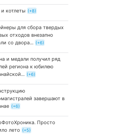
 и котлеты
+8
ейнеры для сбора твердых
вых отходов внезапно
ли со двора...
+6
на и медали получил ряд
лей региона к юбилею
найской...
+6
нструкцию
омагистралей завершают в
анае
+6
оФотоХроника. Просто
ило лето
+5