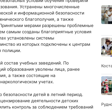
 безопасных условий обучения проверили
зования. Устранены многочисленные
ческой и информационной безопасности
иенического благополучия, а также
 Принятыми мерами разрешены проблемные
ем самым созданы благоприятные условия
лах установлены системы
инство из которых подключены к центрам
я полиции.
й состав учебных заведений. По
Кост
ций образования уволены лица, ранее
ия, а также состоящие на
наркологическом учетах.
 безопасности детей в летний период.
ицензирование деятельности детских
Рудн
силить контроль за соблюдением требований