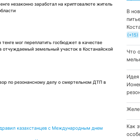
тенге незаконно заработал на криптовалюте житель
области
В но
пить
Кост
+15
 тенге мог переплатить госбюджет в качестве
а отчуждаемый земельный участок в Костанайской
Что 
мель
Идея
вор по резонансному делу о смертельном ДТП в
Ионе
резо
Желе
Как 
дравил казахстанцев с Международным днем
особ