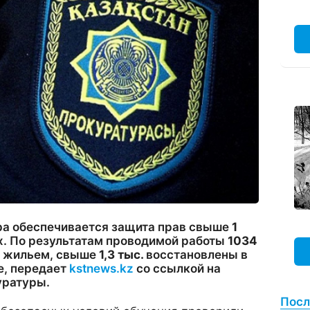
ра обеспечивается защита прав свыше
1
. По результатам проводимой работы
1034
 жильем, свыше
1,3 тыс.
восстановлены в
е, передает
kstnews.kz
со ссылкой на
уратуры.
Посл