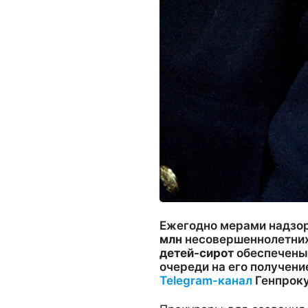
Ежегодно мерами надзо
млн
несовершеннолетних
детей-сирот
обеспечены
очереди на его получени
Telegram-канал
Генпрок