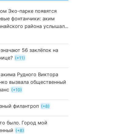
вом Эко-парке появятся
евые фонтанчики: аким
анайского района услышал...
означают 56 заклёпок на
нице?
+11
 акима Рудного Виктора
нко вызвала общественный
нанс
+10
зный филантроп
+8
это было. Город мой
енный
+8