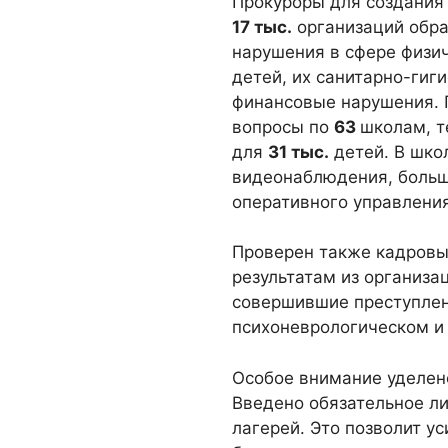
Прокуроры для создания
17 тыс.
организаций обра
нарушения в сфере физи
детей, их санитарно-гиг
финансовые нарушения.
вопросы по
63
школам, т
для
31 тыс.
детей. В шко
видеонаблюдения, больш
оперативного управлени
Проверен также кадровы
результатам из организа
совершившие преступлен
психоневрологическом и 
Особое внимание уделено
Введено обязательное л
лагерей. Это позволит у