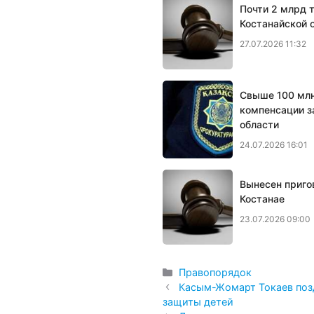
Почти 2 млрд 
Костанайской 
27.07.2026 11:32
Свыше 100 млн
компенсации з
области
24.07.2026 16:01
Вынесен приго
Костанае
23.07.2026 09:00
Рубрики
Правопорядок
Касым-Жомарт Токаев поз
защиты детей