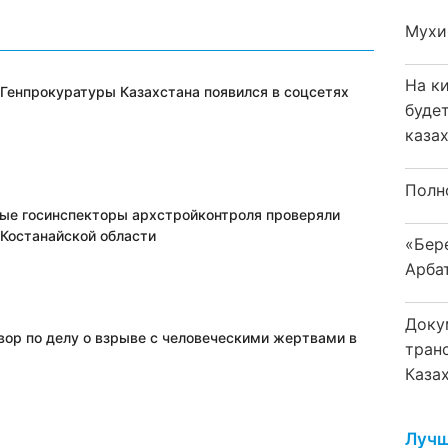
Мухи
На к
 Генпрокуратуры Казахстана появился в соцсетях
буде
каза
Полн
ые госинспекторы архстройконтроля проверяли
 Костанайской области
«Бер
Арба
Доку
вор по делу о взрыве с человеческими жертвами в
тран
Каза
Лучш