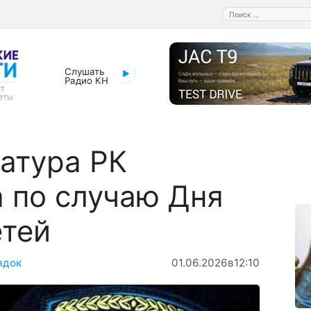
Поиск:
Слушать
Радио КН
атура РК
 по случаю Дня
етей
ядок
01.06.2026
в
12:10