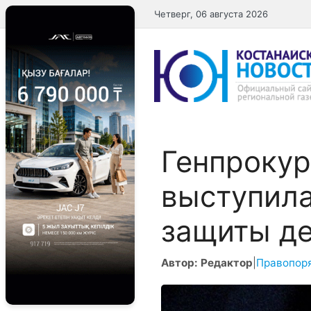
Перейти
Четверг, 06 августа 2026
к
содержимому
Генпрокур
выступила
защиты д
Автор: Редактор
|
Правопор