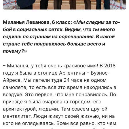
Миланья Леванова, 6 класс:
«Мы следим за то­
бой в социальных сетях. Ви­дим, что ты много
ездишь по странам на соревнования. В какой
стране тебе понрави­лось больше всего и
почему?»
– Миланья, у тебя очень кра­сивое имя! В 2018
году я была в столице Аргентины – Буэнос-
Айресе. Мы летели туда 24 часа на одном
самолете, то есть все это время находились в
возду­хе. Это первое, что мне понра­вилось. По
приезде я была оча­рована городом, его
архитекту­рой, людьми. Там совсем дру­гой
менталитет. Люди живут своей жизнью, ни на
кого не оглядываясь. Всем все равно, кто чем