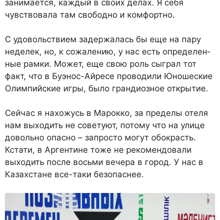
занимается, каждый в своих делах. Я себя
чувствова­ла там свободно и комфортно.
С удовольствием задержалась бы еще на пару
неделек, но, к со­жалению, у нас есть определен­
ные рамки. Может, еще свою роль сыграл тот
факт, что в Буэ­нос-Айресе проводили Юноше­ские
Олимпийские игры, было грандиозное открытие.
Сейчас я нахожусь в Марокко, за пределы отеля
нам выходить не советуют, потому что на улице
довольно опасно – запро­сто могут обокрасть.
Кстати, в Аргентине тоже не рекомендо­вали
выходить после восьми ве­чера в город. У нас в
Казахстане все-таки безопаснее.