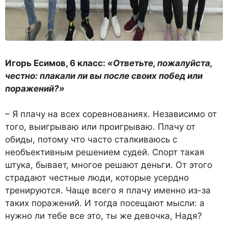
Игорь Есимов, 6 класс:
«Ответьте, пожалуйста,
честно: плакали ли вы после своих побед или
поражений?»
– Я плачу на всех соревнова­ниях. Независимо от
того, вы­игрываю или проигрываю. Пла­чу от
обиды, потому что часто сталкиваюсь с
необъективным решением судей. Спорт такая
штука, бывает, многое реша­ют деньги. От этого
страдают честные люди, которые усерд­но
тренируются. Чаще всего я плачу именно из-за
таких пора­жений. И тогда посещают мыс­ли: а
нужно ли тебе все это, ты же девочка, Надя?