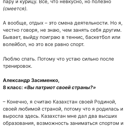
пару и кури­цу. Все, что невкусно, но полез­но
(смеется).
А вообще, отдых – это смена деятельности. Но я,
честно го­воря, не знаю, чем занять себя другим.
Бывает, выйду поиграю в теннис, баскетбол или
волей­бол, но это все равно спорт.
Люблю спать. Потому что устаю сильно после
тренировок.
Александр Засименко,
8 класс:
«Вы патриот своей страны?»
– Конечно, я считаю Казахс­тан своей Родиной,
своей люби­мой страной, потому что я ро­дилась и
выросла здесь. Казахс­тан мне дал два высших
образо­вания, возможность заниматься спортом и