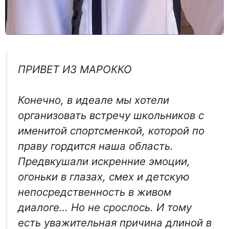
ПРИВЕТ ИЗ МАРОККО
Конечно, в идеале мы хотели
организовать встречу школь­ников с
именитой спортсмен­кой, которой по
праву гордит­ся наша область.
Предвку­шали искренние эмоции,
огоньки в глазах, смех и дет­скую
непосредственность в живом
диалоге… Но не сро­слось. И тому
есть уважи­тельная причина длиной в