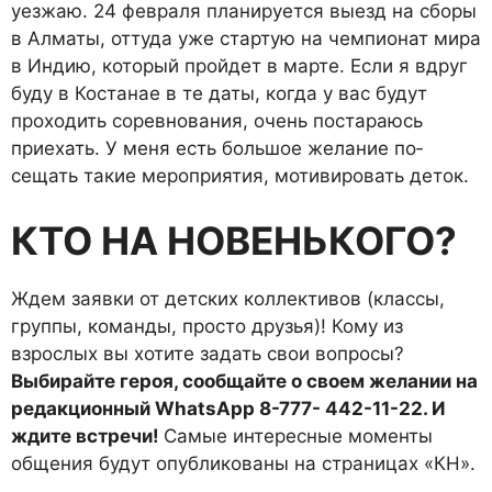
уез­жаю. 24 февраля планируется выезд на сборы
в Алматы, от­туда уже стартую на чемпионат мира
в Индию, который прой­дет в марте. Если я вдруг
буду в Костанае в те даты, когда у вас будут
проходить соревнования, очень постараюсь
приехать. У меня есть большое желание по­
сещать такие мероприятия, мо­тивировать деток.
КТО НА НОВЕНЬКОГО?
Ждем заявки от детских коллективов (классы,
группы, команды, просто друзья)! Кому из
взрослых вы хотите задать свои во­просы?
Выбирайте ге­роя, сообщайте о своем желании на
редакцион­ный WhatsApp 8-777- 442-11-22. И
ждите встре­чи!
Самые интересные моменты
общения будут опубликованы на страни­цах «КН».