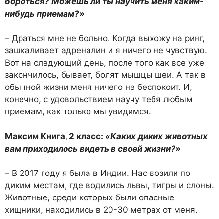
бороться? Можешь ли ты научить меня каким-
нибудь приемам?»
– Драться мне не больно. Ког­да выхожу на ринг,
зашкали­вает адреналин и я ничего не чувствую.
Вот на следующий день, после того как все уже
за­кончилось, бывает, болят мыш­цы шеи. А так в
обычной жиз­ни меня ничего не беспокоит. И,
конечно, с удовольствием научу тебя любым
приемам, как толь­ко мы увидимся.
Максим Книга, 2 класс:
«Каких диких животных
вам приходилось видеть в своей жизни?»
– В 2017 году я была в Индии. Нас возили по
диким местам, где водились львы, тигры и сло­ны.
Животные, среди которых были опасные
хищники, нахо­дились в 20-30 метрах от меня.