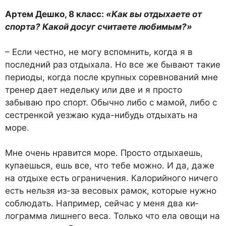
Артем Дешко, 8 класс:
«Как вы отдыхаете от
спорта? Какой досуг считаете люби­мым?»
– Если честно, не могу вспом­нить, когда я в
последний раз отдыхала. Но все же бывают та­кие
периоды, когда после круп­ных соревнований мне
тренер дает недельку или две и я про­сто
забываю про спорт. Обычно либо с мамой, либо с
сестрен­кой уезжаю куда-нибудь отды­хать на
море.
Мне очень нравится море. Просто отдыхаешь,
купаешься, ешь все, что тебе можно. И да, даже
на отдыхе есть ограниче­ния. Калорийного ничего
есть нельзя из-за весовых рамок, ко­торые нужно
соблюдать. На­пример, сейчас у меня два ки­
лограмма лишнего веса. Только что ела овощи на