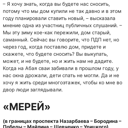
– Я хочу знать, когда вы бу­дете нас сносить,
потому что мы дом купили не так давно и в этом
году планировали ставить новый, – высказала
мнение одна из участниц публичных слуша­ний. –
Мы эту зиму кое-как пе­режили, дом старый,
саманный. Сейчас вы говорите, что ПДП нет, но
через год, когда постав­лю дом, придете и
скажете, что будете сносить? Вы выкупать,
может, и не будете, но и жить нам не дадите.
Когда на Абая сваи забивали в прошлом году, у
нас окна дрожали, дети спать не могли. Да и не
хочу я жить среди многоэтажек, чтобы ко мне во
двор люди заглядывали.
«МЕРЕЙ»
(в границах проспекта На­зарбаева – Бородина –
По­беды – Майлина – Шевчен­ко – Урицкого)