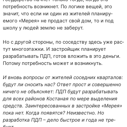
потребность воз­никнет. По логике вещей, это
значит, что если ни один из жителей планиру­
емого «Мерея» не продаст свой дом, то и под
школу у людей землю не заберут.
Но с другой стороны, по соседству здесь уже рас­
тут многоэтажки. И застрой­щик планирует
разрабаты­вать ПДП, готов вложить в это деньги.
Потому потребность может и возникнуть.
И вновь вопросы от жите­лей соседних кварталов:
будут ли сносить нас? От­вет прост и совершенно
ни­чего не объясняет: ПДП бу­дут разрабатывать
для всех районов Костаная по мере выделения
средств. Заинтересованных в за­стройке «Мерея»
пока нет. Когда появятся? Неизвест­но. Но
разработка ПДП – дело быстрое и года не тре­