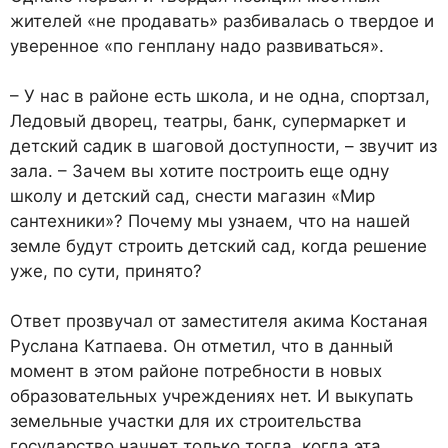
жителей «не про­давать» разбивалась о твердое и
уверенное «по генплану надо развиваться».
– У нас в районе есть школа, и не одна, спортзал,
Ледовый дворец, театры, банк, супер­маркет и
детский садик в ша­говой доступности, – звучит из
зала. – Зачем вы хотите по­строить еще одну
школу и дет­ский сад, снести магазин «Мир
сантехники»? Почему мы узна­ем, что на нашей
земле будут строить детский сад, когда ре­шение
уже, по сути, принято?
Ответ прозвучал от замести­теля акима Костаная
Руслана Катпаева. Он отметил, что в данный
момент в этом районе потребности в новых
образова­тельных учреждениях нет. И выкупать
земельные участки для их строительства
государ­ство начнет только тогда, когда эта