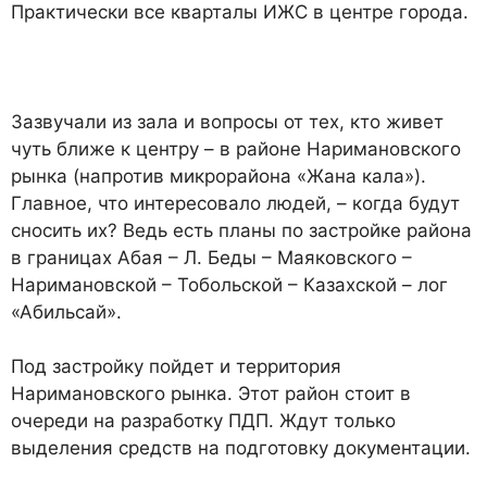
Практиче­ски все квар­талы ИЖС в центре города.
Зазвучали из зала и вопросы от тех, кто живет
чуть ближе к центру – в районе Нари­мановского
рынка (напро­тив микрорайона «Жана кала»).
Главное, что инте­ресовало людей, – ког­да будут
сносить их? Ведь есть планы по застройке района
в границах Абая – Л. Беды – Маяковского –
Наримановской – То­больской – Казахской – лог
«Абильсай».
Под застройку пойдет и тер­ритория
Наримановского рын­ка. Этот район стоит в
очере­ди на разработку ПДП. Ждут только
выделения средств на подготовку документации.