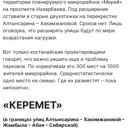
территории планируемого микрорайона «Мерей»
на проспекте На­зарбаева. Под расширение
оставили и старые двух­этажки на перекрестке
Ал­тынсарина – Хакимжано­вой. Сроков нет. Лишь
ого­ворка, что расширять ули­цы будут по мере
возраста­ния нагрузки.
Вот только костанайские проектировщики
говорят, что важно решить еще и проблему
парковок. По нор­мативам это 300 мест на 1000
жителей микрорайона. Среднестатистически
одно место на семью. Где их раз­местят – пока
непонятно.
«КЕРЕМЕТ»
(в границах улиц Алтынса­рина – Хакимжановой –
Жамбыла – Абая – Сибир­ской)