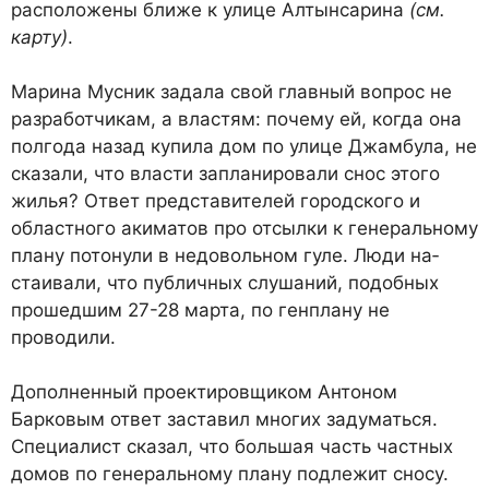
расположе­ны ближе к улице Алтынсари­на
(см.
карту)
.
Марина Мусник задала свой главный вопрос не
разработчи­кам, а властям: почему ей, когда она
полгода назад купила дом по улице Джамбула, не
сказали, что власти запланировали снос этого
жилья? Ответ представи­телей городского и
областного акиматов про отсылки к гене­ральному
плану потонули в недовольном гуле. Люди на­
стаивали, что публичных слушаний, подобных
про­шедшим 27-28 марта, по генплану не
проводили.
Дополненный про­ектировщиком Анто­ном
Барковым ответ заставил многих за­думаться.
Специ­алист сказал, что большая часть частных
домов по генерально­му плану под­лежит сносу.