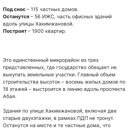
Под снос
– 115 частных до­мов.
Останутся
– 56 ИЖС, часть офисных зданий
вдоль ули­цы Хакимжановой.
Построят
– 1900 квартир.
Это единственный микрорай­он из трех
представленных, где государство обещает не
выку­пать земельные участки. Глав­ный объем
строительства вы­соток – восемь жилых домов по
18 этажей – выстроится в линию вдоль проспекта
Абая.
Здания по улице Хакимжано­вой, включая две
старые двух­этажки, в рамках ПДП не тро­нут.
Останутся на месте и те частные дома, что