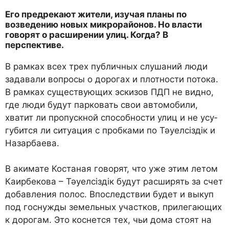
Его предрекают жители, изучая планы по
возведе­нию новых микрорайо­нов. Но власти
говорят о расширении улиц. Когда? В
перспективе.
В рамках всех трех публич­ных слушаний люди
зада­вали вопросы о дорогах и плотности потока.
В рамках существующих эскизов ПДП не видно,
где люди бу­дут парковать свои автомо­били,
хватит ли пропускной способности улиц и не усу­
губится ли ситуация с проб­ками по Тәуелсіздік и
На­зарбаева.
В акимате Костаная гово­рят, что уже этим летом
Ка­ирбекова – Тәуелсіздік бу­дут расширять за счет
до­бавления полос. Впослед­ствии будет и выкуп
под госнужды земельных участ­ков, прилегающих
к доро­гам. Это коснется тех, чьи дома стоят на