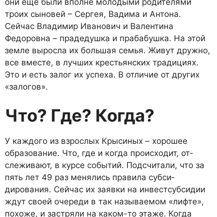
они еще были вполне молодыми родите­лями
троих сыновей – Сергея, Вадима и Антона.
Сейчас Вла­димир Иванович и Валентина
Федоровна – прадедушка и пра­бабушка. На этой
земле выро­сла их большая семья. Живут дружно,
все вместе, в лучших крестьянских традициях.
Это и есть залог их успеха. В отличие от других
«залогов».
Что? Где? Когда?
У каждого из взрослых Кры­синых – хорошее
образование. Что, где и когда происходит, от­
слеживают, в курсе событий. Подсчитали, что за
пять лет 49 раз менялись правила субси­
дирования. Сейчас их заявки на инвестсубсидии
ждут сво­ей очереди в так называемом «лифте»,
похоже, и застряли на каком-то этаже. Когда