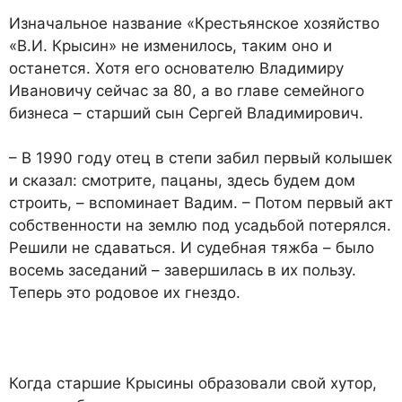
Изначальное название «Кре­стьянское хозяйство
«В.И. Кры­син» не изменилось, таким оно и
останется. Хотя его основате­лю Владимиру
Ивановичу сей­час за 80, а во главе семейного
бизнеса – старший сын Сергей Владимирович.
– В 1990 году отец в степи за­бил первый колышек
и сказал: смотрите, пацаны, здесь бу­дем дом
строить, – вспомина­ет Вадим. – Потом первый акт
собственности на землю под усадьбой потерялся.
Решили не сдаваться. И судебная тяжба – было
восемь заседаний – завер­шилась в их пользу.
Теперь это родовое их гнездо.
Когда старшие Крысины образовали свой хутор,