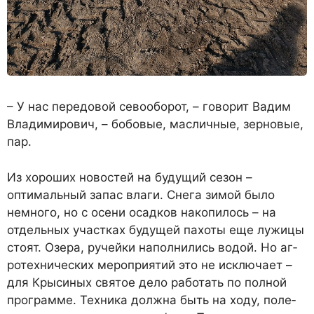
– У нас передовой севообо­рот, – говорит Вадим
Владими­рович, – бобовые, масличные, зерновые,
пар.
Из хороших новостей на бу­дущий сезон –
оптимальный запас влаги. Снега зимой было
немного, но с осени осадков накопилось – на
отдельных участках будущей пахоты еще лужицы
стоят. Озера, ручей­ки наполнились водой. Но аг­
ротехнических мероприятий это не исключает –
для Кры­синых святое дело работать по полной
программе. Техни­ка должна быть на ходу, поле­