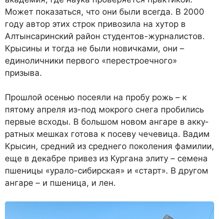
Может показаться, что они были всегда. В 2000
году автор этих строк привозила на хутор в
Алтынсаринский район сту­дентов-журналистов.
Крысины и тогда не были новичками, они –
единоличники первого «пере­строечного»
призыва.
Прошлой осенью посея­ли на пробу рожь – к
пятому апреля из-под мокрого снега пробились
первые всходы. В большом новом ангаре в акку­
ратных мешках готова к посе­ву чечевица. Вадим
Крысин, средний из среднего поколе­ния фамилии,
еще в декабре привез из Кургана элиту – се­мена
пшеницы «урало-сибир­ская» и «старт». В другом
ан­гаре – и пшеница, и лен.