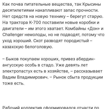
Как почва питательные веще­ства, так Крысины
десятилети­ями накапливают запас проч­ности.
Нет средств на новую технику – берегут старую.
На трактора К-700 поставили но­вые коробки и
двигатели – им этого хватает. Комбайны «Дон» и
Challenger немолоды, но не подводят, потому что
уход хо­роший. Скот разводят породи­стый –
казахскую белоголовую.
– Быков покупаем хороших, привез абердин-
ангусскую особь в стадо. Уже девять лет
электропастух есть в хозяйст­ве, – рассказывает
Вадим Вла­димирович. – Рынок сбыта про­дукции
тоже есть.
Рабочий коллектив сформи­ровался отчасти по