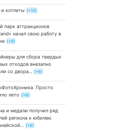
 и котлеты
+10
й парк аттракционов
land» начал свою работу в
ом
+9
ейнеры для сбора твердых
вых отходов внезапно
ли со двора...
+6
оФотоХроника. Просто
ило лето
+6
на и медали получил ряд
лей региона к юбилею
найской...
+6