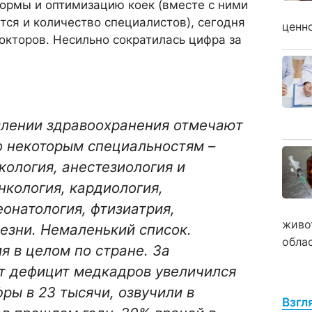
ормы и оптимизацию коек (вместе с ними
ся и количество специалистов), сегодня
ценн
докторов. Несильно сократилась цифра за
влении здравоохранения отмечают
о некоторым специальностям –
кология, анестезиология и
нкология, кардиология,
еонатология, фтизиатрия,
живо
езни. Немаленький список.
обла
я в целом по стране. За
ет дефицит медкадров увеличился
фры в 23 тысячи, озвучили в
Взгл