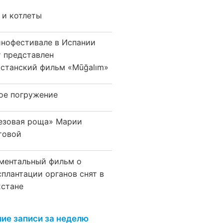
 и котлеты
инофестивале в Испании
т представлен
хстанский фильм «Mūğalım»
ое погружение
езовая роща» Марии
товой
ментальный фильм о
сплантации органов снят в
хстане
ие записи за неделю