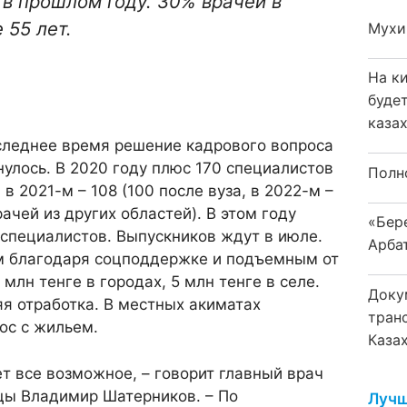
в прошлом году. 30% врачей в
 55 лет.
Мухи
На к
буде
каза
оследнее время решение кадрового вопроса
улось. В 2020 году плюс 170 специалистов
Полн
 в 2021-м – 108 (100 после вуза, в 2022-м –
рачей из других областей). В этом году
«Бер
специалистов. Выпускников ждут в июле.
Арба
м благодаря соцподдержке и подъемным от
 млн тенге в городах, 5 млн тенге в селе.
Доку
яя отработка. В местных акиматах
тран
ос с жильем.
Каза
т все возможное, – говорит главный врач
цы Владимир Шатерников. – По
Лучш