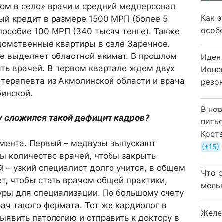
ом в село» врачи и средний медперсонал
Как 
й кредит в размере 1500 МРП (более 5
особ
пособие 100 МРП (340 тысяч тенге). Также
едомственные квартиры в селе Заречное.
 выделяет областной акимат. В прошлом
Идея
ять врачей. В первом квартале ждем двух
Ионе
терапевта из Акмолинской области и врача
резо
бинской.
В но
му сложился такой дефицит кадров?
пить
Кост
омента. Первый – медвузы выпускают
+15
ы количество врачей, чтобы закрыть
й – узкий специалист долго учится, в общем
Что 
ет, чтобы стать врачом общей практики,
мель
уры для специализации. По большому счету
ач такого формата. Тот же кардиолог в
Желе
выявить патологию и отправить к доктору в