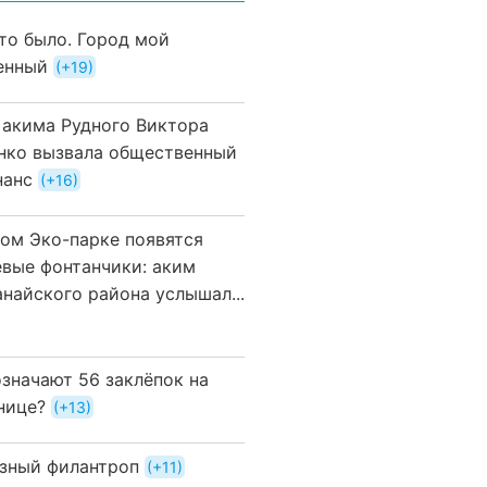
это было. Город мой
енный
+19
 акима Рудного Виктора
нко вызвала общественный
нанс
+16
вом Эко-парке появятся
евые фонтанчики: аким
анайского района услышал...
означают 56 заклёпок на
нице?
+13
зный филантроп
+11