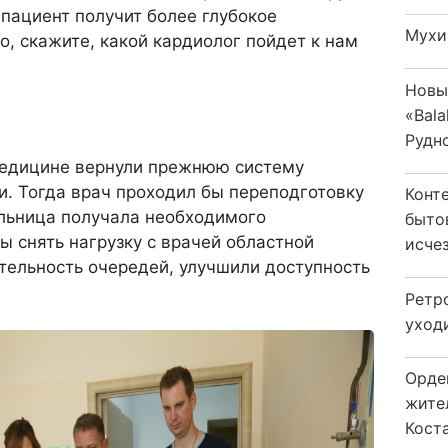
 пациент получит более глубокое
Мухи
о, скажите, какой кардиолог пойдет к нам
Новы
«Bala
Рудн
 медицине вернули прежнюю систему
. Тогда врач проходил бы переподготовку
Конт
ольница получала необходимого
быто
ы снять нагрузку с врачей областной
исчез
тельность очередей, улучшили доступность
Ретр
уход
Орде
жите
Коста