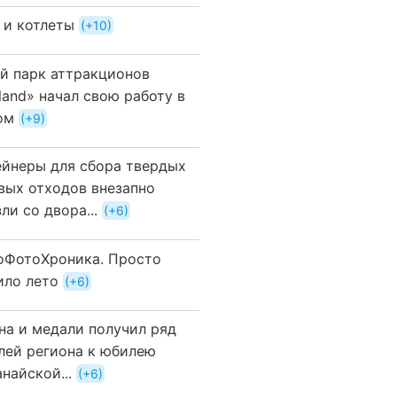
 и котлеты
+10
й парк аттракционов
land» начал свою работу в
ом
+9
ейнеры для сбора твердых
вых отходов внезапно
ли со двора...
+6
оФотоХроника. Просто
ило лето
+6
на и медали получил ряд
лей региона к юбилею
найской...
+6