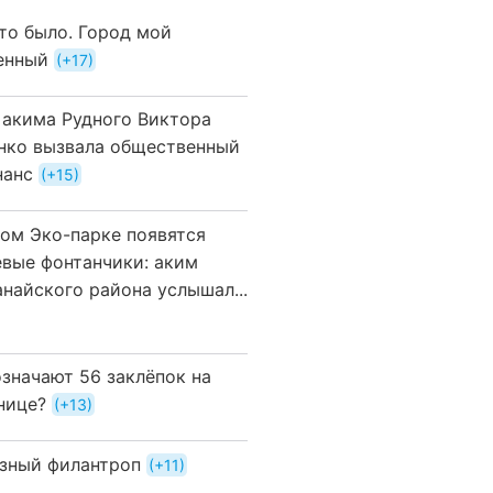
это было. Город мой
енный
+17
 акима Рудного Виктора
нко вызвала общественный
нанс
+15
вом Эко-парке появятся
евые фонтанчики: аким
анайского района услышал...
означают 56 заклёпок на
нице?
+13
зный филантроп
+11