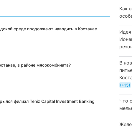
Как 
особ
одской среде продолжают наводить в Костанае
Идея
Ионе
резо
В но
останае, в районе мясокомбината?
пить
Кост
+15
Что 
рылся филиал Teniz Capital Investment Banking
мель
Желе