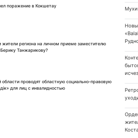
пел поражение в Кокшетау
Мухи
Новы
«Bala
Рудн
и жители региона на личном приеме заместителю
 Берику Танжарикову?
Конт
быто
исчез
й области проводят областную социально-правовую
дік» для лиц с инвалидностью
Ретр
уход
Орде
жите
Коста