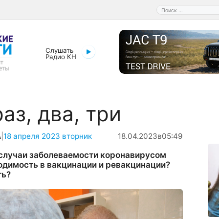
Поиск:
Слушать
Радио КН
аз, два, три
А
|
18 апреля 2023 вторник
18.04.2023
в
05:49
 случаи заболеваемости коронавирусом
ходимость в вакцинации и ревакцинации?
ть?