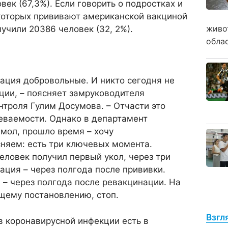
век (67,3%). Если говорить о подростках и
оторых прививают американской вакциной
живо
олучили 20386 человек (32, 2%).
обла
ация добровольные. И никто сегодня не
ции, – поясняет замруководителя
троля Гулим Досумова. – Отчасти это
еваемости. Однако в департамент
мол, прошло время – хочу
няем: есть три ключевых момента.
человек получил первый укол, через три
ация – через полгода после прививки.
– через полгода после ревакцинации. На
щему постановлению, стоп.
Взгл
в коронавирусной инфекции есть в