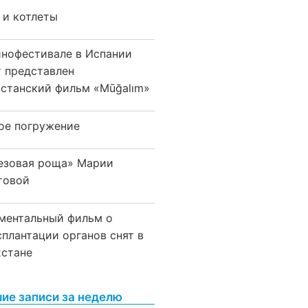
 и котлеты
инофестивале в Испании
т представлен
хстанский фильм «Mūğalım»
ое погружение
езовая роща» Марии
товой
ментальный фильм о
сплантации органов снят в
хстане
ие записи за неделю