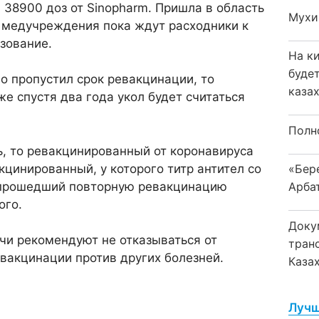
 38900 доз от Sinopharm. Пришла в область
Мухи
а, медучреждения пока ждут расходники к
ьзование.
На к
буде
но пропустил срок ревакцинации, то
каза
е спустя два года укол будет считаться
Полн
ь, то ревакцинированный от коронавируса
цинированный, у которого титр антител со
«Бер
 прошедший повторную ревакцинацию
Арба
ого.
Доку
ачи рекомендуют не отказываться от
тран
т вакцинации против других болезней.
Каза
Лучш