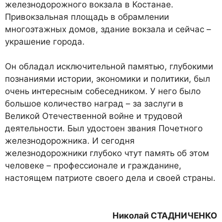
желез­нодорожного вокзала в Коста­нае.
Привокзальная площадь в обрамлении
многоэтажных до­мов, здание вокзала и сейчас –
украшение города.
Он обладал исключительной памятью, глубокими
познания­ми истории, экономики и поли­тики, был
очень интересным со­беседником. У него было
боль­шое количество наград – за за­слуги в
Великой Отечественной войне и трудовой
деятельности. Был удостоен звания Почетно­го
железнодорожника. И сегод­ня
железнодорожники глубоко чтут память об этом
человеке – профессионале и граждани­не,
настоящем патриоте своего дела и своей страны.
Николай СТАДНИЧЕНКО