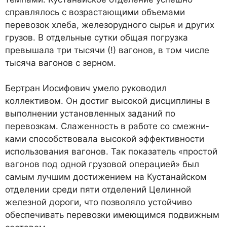
справлялось с возрастающи­ми объемами
перевозок хлеба, железорудного сырья и других
грузов. В отдельные сутки об­щая погрузка
превышала три тысячи (!) вагонов, в том числе
тысяча вагонов с зерном.
Бертран Иосифович умело руководил
коллективом. Он достиг высокой дисциплины в
выполнении установленных заданий по
перевозкам. Сла­женность в работе со смежни­
ками способствовала высокой эффективности
использования вагонов. Так показатель «про­стой
вагонов под одной гру­зовой операцией» был
самым лучшим достижением на Куста­найском
отделении среди пяти отделений Целинной
железной дороги, что позволяло устойчи­во
обеспечивать перевозки име­ющимся подвижным