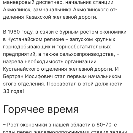
маневровый диспетчер, началь­ник станции
Акмолинск, зам­начальника Акмолинского от­
деления Казахской железной дороги.
В 1960 году, в связи с бурным ростом экономики
в Кустанай­ском регионе – запуском круп­ных
горнодобывающих и гор­нообогатительных
предприя­тий, а также сельхозпроизвод­ства, –
назрела необходимость организации
Кустанайского отделения железной дороги. И
Бертран Иосифович стал пер­вым начальником
этого отделе­ния. Проработал в этой должно­сти
33 года!
Горячее время
– Рост экономики в нашей об­ласти в 60-70-е
годы перед же­лезнодорожниками ставил за­дачу