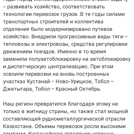
– развивать хозяйство, со­ответствовать
технологии пере­возок грузов. В те годы силами
транспортных строителей и кол­лектива
отделения было модер­низировано путевое
хозяйство. Внедрили прогрессивные виды тяги –
тепловозы и электровозы, средства регулировки
движени­ем поездов. Именно в то время
заменили полуавтоблокировку на автоблокировку
и диспетчер­скую централизацию. При этом
освоили перевозки на вновь по­строенных
участках Кустанай – Ново-Урицкое, Тобол –
Джеты­гара, Тобол – Красный Октябрь.
Наш регион превратился бла­годаря этому не
только в жит­ницу страны, но также стал мощной
составляющей рудно­металлургической отрасли
Ка­захстана. Объемы перевозок росли высокими
темпами. Ку­станайское отделение успешно