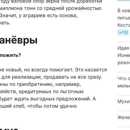
году валовой сбор зерна после дора­ботки
4 миллиона тонн со средней урожайностью
В но
 Значит, у аграриев есть основа,
пить
ать.
Кост
+15
манёвры
Идея
дложить?
Ионе
резо
не новый, но всегда помогает. Это касается
для реализации, прода­вать не все сразу.
Что 
ны по приобретению, напри­мер,
мель
­зяйств, кредитуемых по льгот­ным
будет ждать выгодных предло­жений. А
Мухи
оший хлеб, чтобы потом удачно
Желе