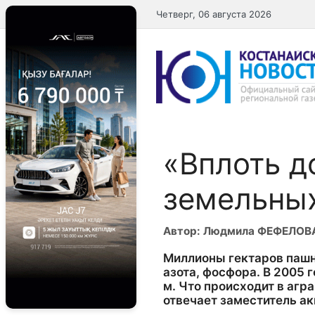
Перейти
Четверг, 06 августа 2026
к
содержимому
«Вплоть д
земельных
Автор: Людмила ФЕФЕЛОВ
Миллионы гектаров пашн
азота, фосфора. В 2005 
м. Что происходит в агр
отвечает заместитель а