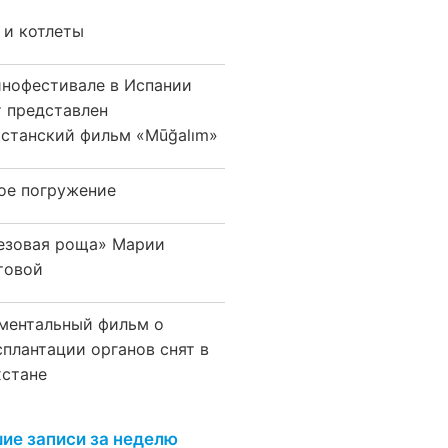
 и котлеты
инофестивале в Испании
т представлен
хстанский фильм «Mūğalım»
ое погружение
езовая роща» Марии
товой
ментальный фильм о
сплантации органов снят в
хстане
ие записи за неделю