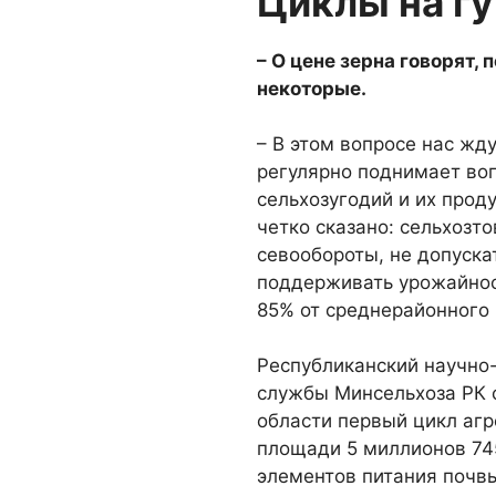
Циклы на г
– О цене зерна говорят, 
некоторые.
– В этом вопросе нас жд
регулярно поднимает во­
сельхозугодий и их про­д
четко сказано: сельхозт
севооборо­ты, не допуска
поддерживать урожайност
85% от среднерайонного 
Республиканский научно-
службы Минсельхоза РК с
области первый цикл агр
площади 5 миллионов 74
элементов питания почвы