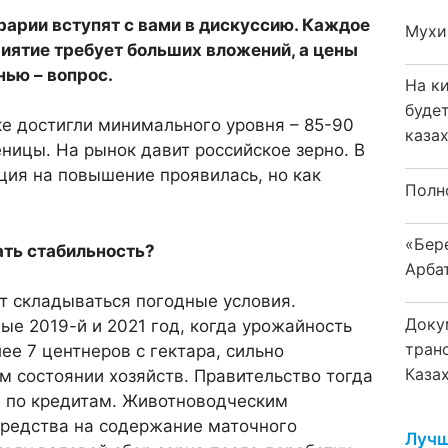
ра­рии вступят с вами в дискус­сию. Каждое
Мухи
иятие требует боль­ших вложений, а цены
енью – вопрос.
На к
буде
е до­стигли минимального уровня – 85-90
каза
­ницы. На рынок давит россий­ское зерно. В
ия на повышение про­явилась, но как
Полн
«Бер
ать стабильность?
Арба
т складываться погодные усло­вия.
Доку
ые 2019-й и 2021 год, когда урожайность
тран
ее 7 центнеров с гек­тара, сильно
Каза
ом состоянии хозяйств. Правительство тогда
 по креди­там. Животноводческим
средства на содержание маточного
Лучш