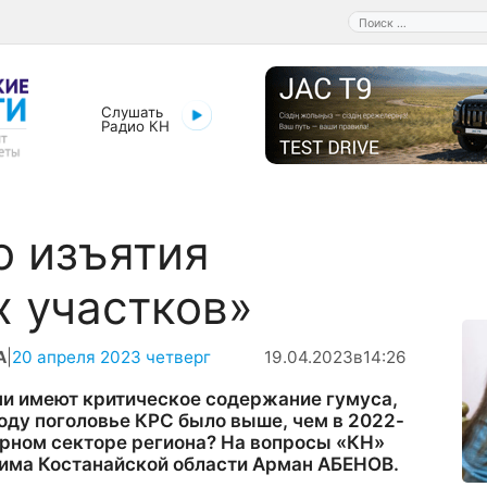
Поиск:
Слушать
Радио КН
о изъятия
 участков»
А
|
20 апреля 2023 четверг
19.04.2023
в
14:26
и имеют критическое содержание гумуса,
году поголовье КРС было выше, чем в 2022-
арном секторе региона? На вопросы «КН»
кима Костанайской области Арман АБЕНОВ.