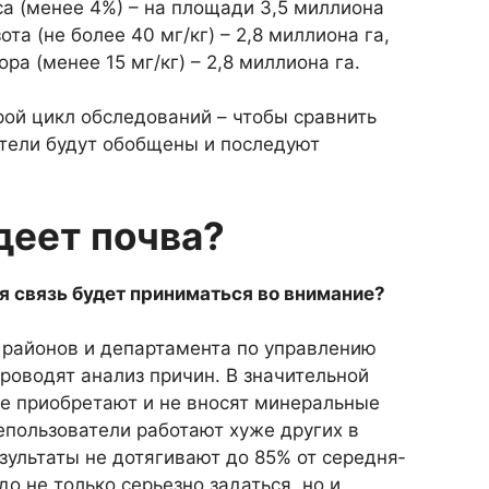
а (менее 4%) – на пло­щади 3,5 миллиона
ота (не бо­лее 40 мг/кг) – 2,8 миллиона га,
ра (менее 15 мг/кг) – 2,8 миллиона га.
рой цикл обследований – чтобы сравнить
атели будут обобщены и по­следуют
деет почва?
я связь будет приниматься во внимание?
рай­онов и департамента по управ­лению
роводят анализ причин. В значительной
не приобретают и не вносят минеральные
епользователи ра­ботают хуже других в
езультаты не дотягивают до 85% от середня­
о не только серьезно задаться, но и