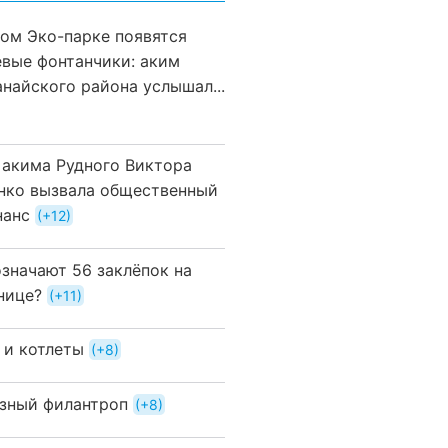
вом Эко-парке появятся
евые фонтанчики: аким
анайского района услышал...
 акима Рудного Виктора
нко вызвала общественный
нанс
+12
означают 56 заклёпок на
нице?
+11
 и котлеты
+8
зный филантроп
+8