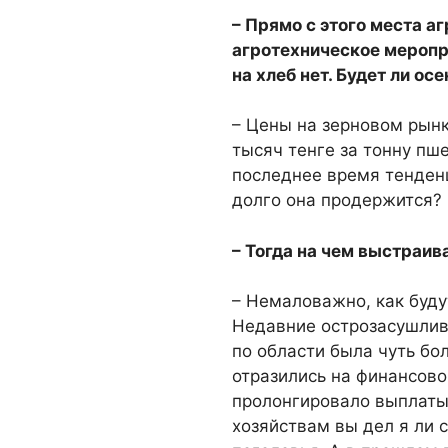
– Прямо с этого места аг
агротехническое меропр
на хлеб нет. Будет ли ос
– Цены на зерновом рынк
тысяч тенге за тонну пше
последнее время тенденц
долго она про­держится?
– Тогда на чем выстраив
– Немаловажно, как буду
Недавние острозасушли­в
по области была чуть бол
отразились на фи­нансов
пролонги­ровало выплаты
хозяйствам вы дел я ли 