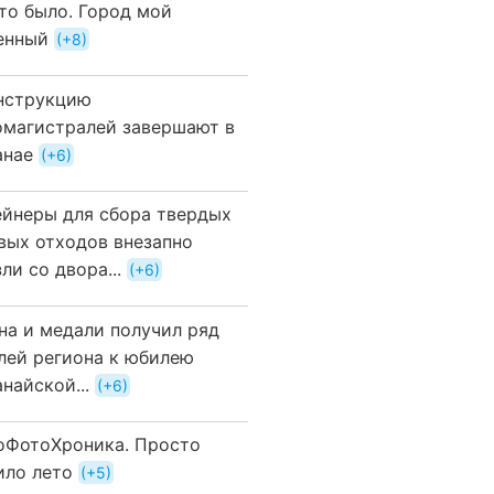
это было. Город мой
енный
+8
нструкцию
омагистралей завершают в
анае
+6
ейнеры для сбора твердых
вых отходов внезапно
ли со двора...
+6
на и медали получил ряд
лей региона к юбилею
найской...
+6
оФотоХроника. Просто
ило лето
+5