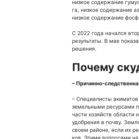
низкое содержание гумус
га, низ­кое содержание аз
низкое содержание фос­фо
С 2022 года начался вто
результаты. В мае по­каз
решения.
Почему ску
– Причинно-следственна
– Специалисты акиматов 
земельными ресурса­ми п
части хозяйств области 
удобрения в почву. Земл
своем районе, если их р
ков. Этими вопросами над