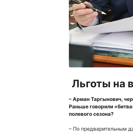
Льготы на 
– Арман Таргынович, чер
Рань­ше говорили «битва
по­левого сезона?
– По предварительным да