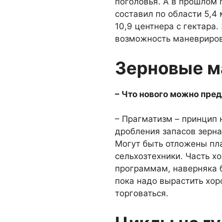
поголовья. А в прошлом 
составил по обла­сти 5,
10,9 центнера с гектара.
возможность ма­невриров
Зерновые 
– Что нового можно пре
– Прагматизм – прин­цип 
дробления запасов зерна 
Могут быть отложены пла
сельхозтехники. Часть хо
программам, наверняка 
пока надо вырастить хор
торговаться.