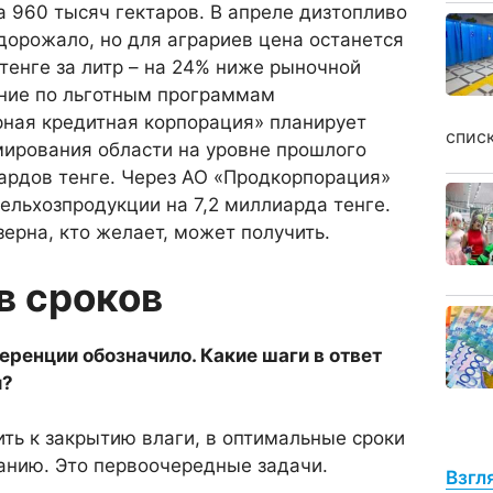
а 960 тысяч гектаров. В апре­ле дизтопливо
дорожа­ло, но для аграриев цена останется
 тенге за литр – на 24% ниже рыночной
ние по льготным про­граммам
ная кредитная корпо­рация» планирует
спис
мирования области на уровне прошлого
иардов тенге. Че­рез АО «Продкорпорация»
ельхозпро­дукции на 7,2 миллиарда тенге.
зерна, кто желает, может получить.
в сроков
е­ренции обозначило. Какие шаги в ответ
и?
ть к закрытию влаги, в оптималь­ные сроки
нию. Это первоочеред­ные задачи.
Взгл