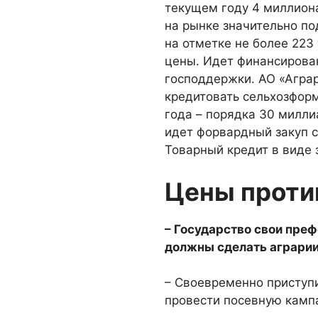
теку­щем году 4 миллион
на рынке значительно по
на отметке не более 223
цены. Идет финансиро­ва
господдержки. АО «Аграр
кредитовать сельхозфор
года – по­рядка 30 милл
идет форвардный закуп с
Товарный кредит в виде 
Цены проти
– Государство свои преф
должны сделать аграри
– Своевременно приступи
провести посевную кампа