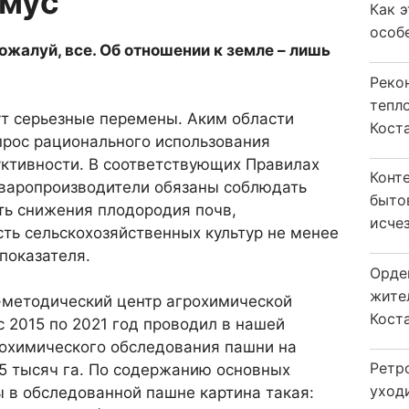
умус
Как 
особ
по­жалуй, все. Об отношении к земле – лишь
Реко
тепл
ут серьезные перемены. Аким об­ласти
Кост
прос рационального использо­вания
уктивности. В соответствую­щих Правилах
Конт
оваропроизводители обязаны соблюдать
быто
ть снижения пло­дородия почв,
исчез
ь сельскохозяйст­венных культур не менее
показателя.
Орде
жите
ме­тодический центр агрохими­ческой
Коста
 2015 по 2021 год прово­дил в нашей
охимического обсле­дования пашни на
Ретр
5 тысяч га. По содержанию основных
уход
 в обследованной пашне карти­на такая: