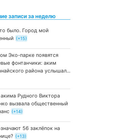
ие записи за неделю
это было. Город мой
енный
+15
вом Эко-парке появятся
евые фонтанчики: аким
анайского района услышал...
 акима Рудного Виктора
нко вызвала общественный
нанс
+14
означают 56 заклёпок на
нице?
+13