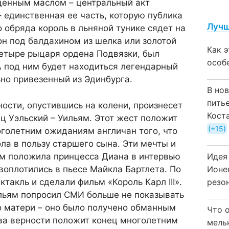
щенным маслом – центральный акт
 единственная ее часть, которую публика
Лучш
о обряда король в льняной тунике сядет на
он под балдахином из шелка или золотой
Как 
четыре рыцаря ордена Подвязки, был
особ
 А под ним будет находиться легендарный
но привезенный из Эдинбурга.
В но
пить
ости, опустившись на колени, произнесет
Кост
ц Уэльский – Уильям. Этот жест положит
+15
оголетним ожиданиям англичан того, что
ола в пользу старшего сына. Эти мечты и
Идея
м положила принцесса Диана в интервью
Ионе
 воплотились в пьесе Майкла Бартлета. По
резо
ктакль и сделали фильм «Король Карл III».
ильям попросил СМИ больше не показывать
о матери – оно было получено обманным
Что 
тва верности положит конец многолетним
мель