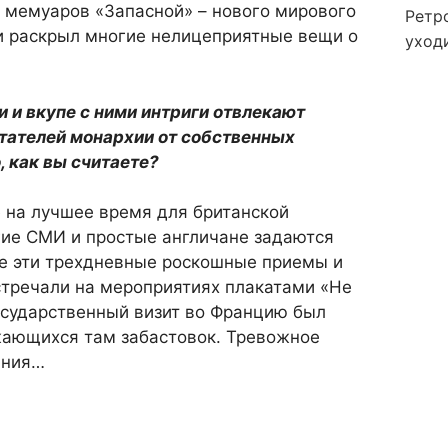
 мемуаров «Запасной» – нового мирового
Ретр
ри раскрыл многие нелицеприятные вещи о
уход
 и вкупе с ними интриги отвлекают
итателей монархии от собственных
, как вы считаете?
 на лучшее время для британской
гие СМИ и простые англичане задаются
се эти трехдневные роскошные приемы и
стречали на мероприятиях плакатами «Не
осударственный визит во Францию был
жающихся там забастовок. Тревожное
ания…