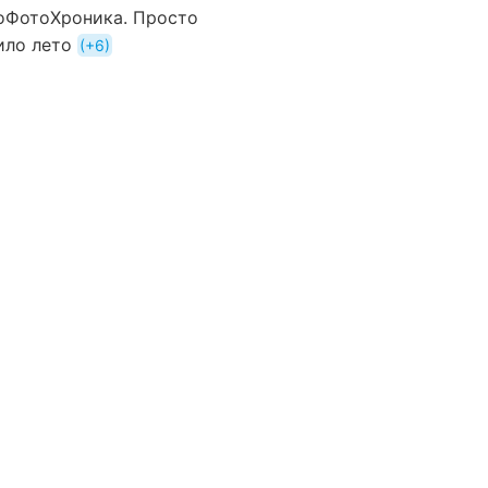
оФотоХроника. Просто
ило лето
+6