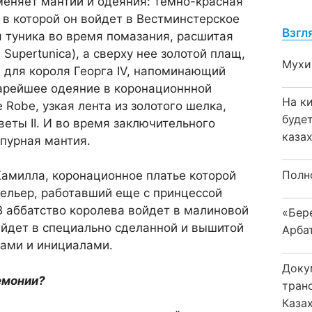
меняет мантии и одеяния: темно-красная
 в которой он войдет в Вестминстерское
Взгл
я туника во время помазания, расшитая
Supertunica), а сверху нее золотой плащ,
Мухи
е для короля Георга IV, напоминающий
арейшее одеяние в коронационнной
На к
e Robe, узкая лента из золотого шелка,
буде
веты II. И во время заключительного
каза
пурная мантия.
Полн
Камилла, коронационное платье которой
ельер, работавший еще с принцессой
В аббатство королева войдет в малиновой
«Бер
выйдет в специально сделанной и вышитой
Арба
тами и инициалами.
Доку
ремонии?
тран
Каза