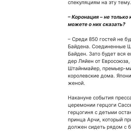
спекуляциям на эту тему.
– Коронация – не только 
можете о них сказать?
– Среди 850 гостей не б
Байдена. Соединенные Ш
Байден. Зато будет вся е
дер Ляйен от Евросоюза,
Штайнмайер, премьер-ми
королевские дома. Япон
женой.
Накануне события пресса
церемонии герцоги Сассе
герцогиня с детьми ост
принца Арчи, который пр
должен сидеть рядом с 