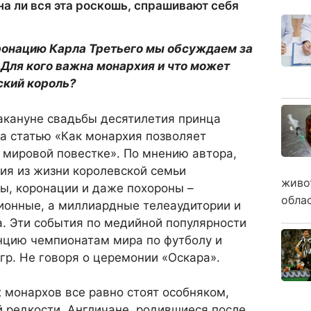
а ли вся эта роскошь, спрашивают себя
оронацию Карла Третьего мы обсуждаем за
 Для кого важна монархия и что может
ский король?
накануне свадьбы десятилетия принца
ла статью «Как монархия позволяет
 мировой повестке». По мнению автора,
ия из жизни королевской семьи
живо
ы, коронации и даже похороны –
обла
ионные, а миллиардные телеаудитории и
. Эти события по медийной популярности
енцию чемпионатам мира по футболу и
р. Не говоря о церемонии «Оскара».
 монархов все равно стоят особняком,
й редкости. Англичане, родившиеся после