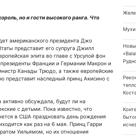
Желе
король, но и гости высокого ранга. Что
Мухи
удет американского президента Джо
Новы
таты представит его супруга Джилл
«Bala
вропейская элита во главе с Урсулой фон
Рудн
 президенты Франции и Германии Макрон и
нистр Канады Трюдо, а также европейские
Реко
ию представит наследный принц Акисино с
тепл
Кост
 активно обсуждала, будут ли на
кские с детьми. Пока известно, что
Конт
анется в США праздновать день рождения
быто
иходится как раз на 6 мая. Принц Гарри
исчез
братом Уильямом, но их отношения