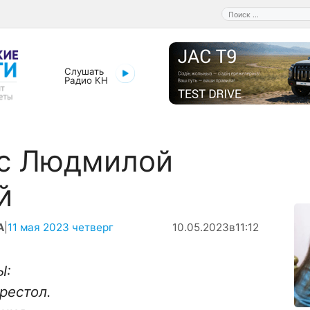
Поиск:
Слушать
Радио КН
 с Людмилой
й
А
|
11 мая 2023 четверг
10.05.2023
в
11:12
Ы:
рестол.