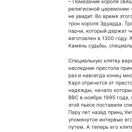
– Помазание короля свя
религиозной церемонии –
не увидит. Во время этог
трон короля Эдуарда. Тр
парчи, который держат 
изготовлен в 1300 году.
Камень судьбы, специаль
Специальную клятву верн
наследник престола прин
раз и навсегда конец мн
Карл отречется от прест
надежды, начало которы
ВВС в ноябре 1995 года,
этой пьесе поставили спе
Пару лет назад принц У
упомянутое интервью ег
путем. А теперь его кля