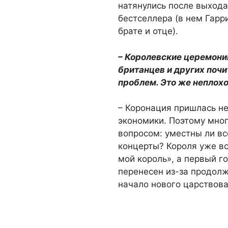
натянулись после выхода
бестселлера (в нем Гар
брате и отце).
– Королевские церемонии
британцев и других поч
проблем. Это же неплохо
– Коронация пришлась не
экономики. Поэтому мно
вопросом: уместны ли в
концерты? Короля уже в
мой король», а первый г
перенесен из-за продол
начало нового царствов