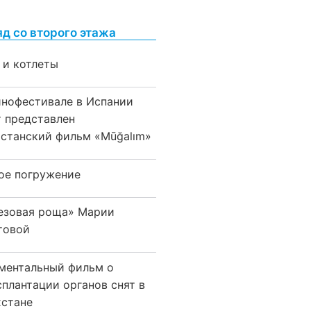
яд со второго этажа
 и котлеты
инофестивале в Испании
т представлен
хстанский фильм «Mūğalım»
ое погружение
езовая роща» Марии
товой
ментальный фильм о
сплантации органов снят в
хстане