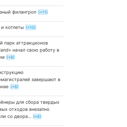
зный филантроп
+11
 и котлеты
+10
й парк аттракционов
land» начал свою работу в
ом
+8
нструкцию
омагистралей завершают в
анае
+6
ейнеры для сбора твердых
вых отходов внезапно
ли со двора...
+6