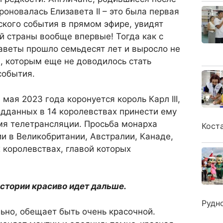
роновалась Елизавета II – это была первая
кого события в прямом эфире, увидят
 страны вообще впервые! Тогда как с
аветы прошло семьдесят лет и выросло не
, которым еще не доводилось стать
события.
 мая 2023 года коронуется король Карл III,
дданных в 14 королевствах принести ему
мя телетрансляции. Просьба монарха
Кост
и в Великобритании, Австралии, Канаде,
 королевствах, главой которых
истории красиво идет дальше.
Рудн
ьно, обещает быть очень красочной.