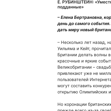
Е. РУБИНШТЕЙН: «Уместн
подданные»
– Елена Бертрановна, к
день до самого события.
дать миру новый британ
– Несколько лет назад, 
Уильяма и Кейт, прочита
Британии делать волны в
красочные и яркие событ
Великобритании – свадьб
привлекают уже не милл
пользователей Интернета
могут составить конкур
открытию Олимпийских иг
Но коронации британских
прежде всего из-за свое