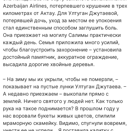
Azerbaijan Airlines, потерпевшего крушение в трех
километрах от Актау. Для Ултуган Джутаевой,
потерявшей дочь, уход за местом ее упокоения
стал единственным способом заглушить боль.
Она приезжает на могилу Салимы практически
каждый день. Семья приложила много усилий,
чтобы благоустроить захоронение – установила
достойный памятник, аккуратное ограждение,
высадила дорогие хвойные деревья.
– На зиму мы их укрыли, чтобы не померзли, –
показывает на пустые лунки Ултуган Джутаева. –
А недавно приезжаем – выкопали прямо с
землей. Ничего святого у людей нет. Как только
рука на такое поднимается? В прошлом году у
нас воровали букеты живых цветов, спилили
мраморную скамейку. Видимо, спугнули вовремя,
унести ее не успели… Я поставила калитку с