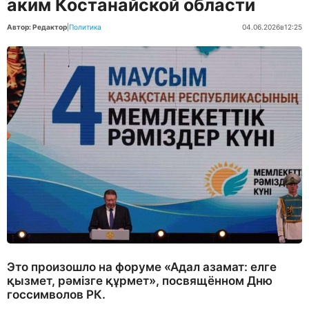
аким Костанайской области
Автор: Редактор
|
Политика
04.06.2026
в
12:25
Это произошло на форуме «Адал азамат: елге
қызмет, рәмізге құрмет», посвящённом Дню
госсимволов РК.