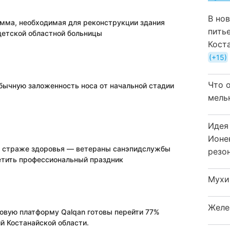
В но
мма, необходимая для реконструкции здания
пить
детской областной больницы
Кост
+15
Что 
обычную заложенность носа от начальной стадии
мель
Идея
Ионе
а страже здоровья — ветераны санэпидслужбы
резо
етить профессиональный праздник
Мухи
Желе
овую платформу Qalqan готовы перейти 77%
й Костанайской области.