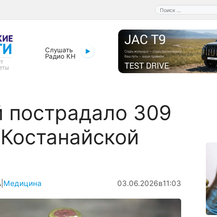
Поиск:
Слушать
Радио КН
 пострадало 309
 Костанайской
А
|
Медицина
03.06.2026
в
11:03