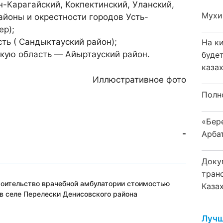
н-Карагайский, Кокпектинский, Уланский,
Мухи
йоны и окрестности городов Усть-
ер);
ть ( Сандыктауский район);
На к
кую область — Айыртауский район.
буде
каза
Иллюстративное фото
Полн
«Бер
-
Арба
Доку
тран
оительство врачебной амбулатории стоимостью
Каза
 в селе Перелески Денисовского района
Лучш