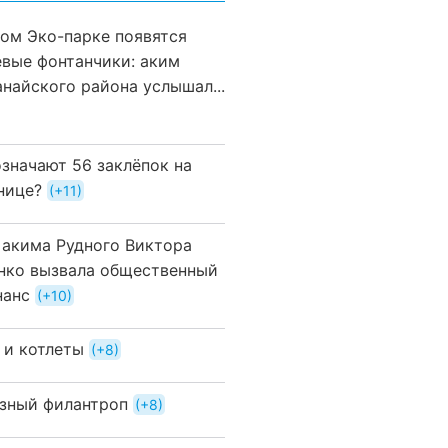
вом Эко-парке появятся
евые фонтанчики: аким
анайского района услышал...
означают 56 заклёпок на
нице?
+11
 акима Рудного Виктора
нко вызвала общественный
нанс
+10
 и котлеты
+8
зный филантроп
+8