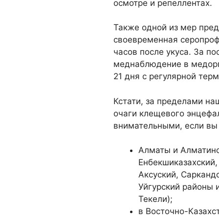
осмотре и репеллентах.
Также одной из мер пре
своевременная серопроф
часов после укуса. За п
меднаблюдение в медорг
21 дня с регулярной тер
Кстати, за пределами на
очаги клещевого энцефал
внимательными, если вы
Алматы и Алматинс
Енбекшиказахский,
Аксуский, Саркандс
Уйгурский районы 
Текели);
в Восточно-Казахс