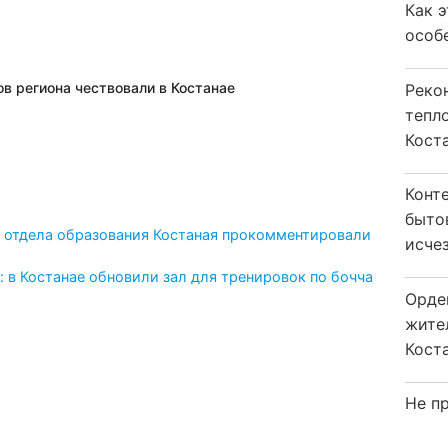
Как 
особ
в региона чествовали в Костанае
Реко
тепл
Кост
Конт
быто
 отдела образования Костаная прокомментировали
исчез
в Костанае обновили зал для тренировок по бочча
Орде
жите
Коста
Не пр