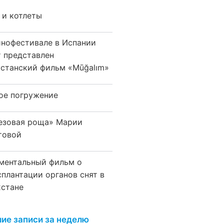
 и котлеты
инофестивале в Испании
т представлен
хстанский фильм «Mūğalım»
ое погружение
езовая роща» Марии
товой
ментальный фильм о
сплантации органов снят в
хстане
ие записи за неделю