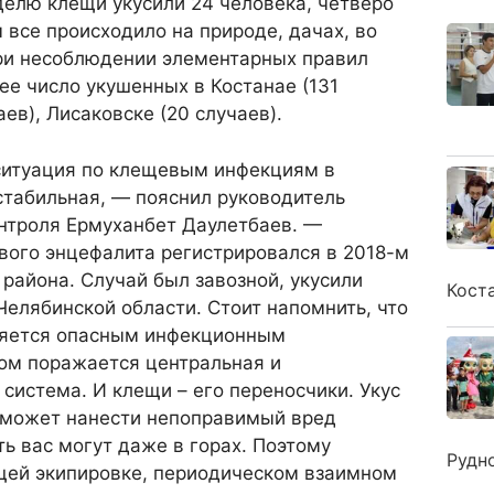
делю клещи укусили 24 человека, четверо
м все происходило на природе, дачах, во
ри несоблюдении элементарных правил
е число укушенных в Костанае (131
аев), Лисаковске (20 случаев).
итуация по клещевым инфекциям в
стабильная, — пояснил руководитель
нтроля Ермуханбет Даулетбаев. —
вого энцефалита регистрировался в 2018-м
 района. Случай был завозной, укусили
Кост
Челябинской области. Стоит напомнить, что
ляется опасным инфекционным
ром поражается центральная и
система. И клещи – его переносчики. Укус
 может нанести непоправимый вред
ть вас могут даже в горах. Поэтому
Рудн
щей экипировке, периодическом взаимном