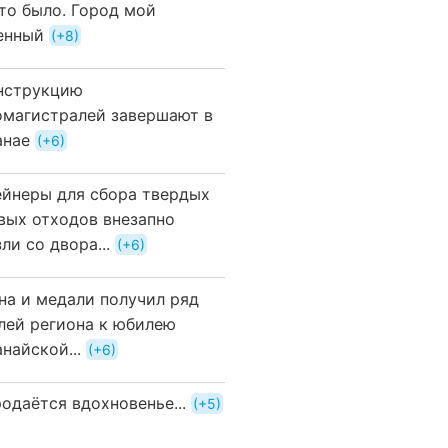
это было. Город мой
енный
+8
нструкцию
омагистралей завершают в
анае
+6
ейнеры для сбора твердых
вых отходов внезапно
ли со двора...
+6
на и медали получил ряд
лей региона к юбилею
найской...
+6
одаётся вдохновенье...
+5