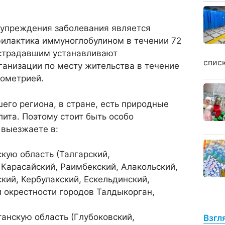
дупреждения заболевания является
илактика иммуноглобулином в течении 72
острадавшим устанавливают
спис
анизации по месту жительства в течение
мометрией.
шего региона, в стране, есть природные
ита. Поэтому стоит быть особо
 выезжаете в:
кую область (Талгарский,
 Карасайский, Раимбекский, Алакольский,
кий, Кербулакский, Ескельдинский,
и окрестности городов Талдыкорган,
танскую область (Глубоковский,
Взгл