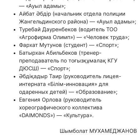
— «Ауыл адамы»;
Айбат Әбдiр (начальник отдела полиции
Жангельдинского района) — «Ауыл адамы»;
Туребай Дауренбеков (водитель ТОО
«Агрофирма Олимп») — «Человек труда»;
Фархат Мутунов (студент) — «Спорт»;
Батырхан Абильбеков (тренер-
преподаватель по тоғызқұмалақ КГУ
ДЮСШ) — «Спорт»;
Әбдiқадыр Таир (руководитель лицея-
интерната «Білім-инновация» для
одаренных детей) — «Образование»;
Евгения Орлова (руководитель
хореографического коллектива
«DAIMONDS») — «Культура».
Шымболат МУХАМЕДЖАНОВ