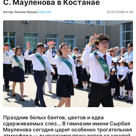
С. Мауленова в Костанае
Автор: Оксана Лукаш
|
События
25.05.2026
в
14:56
Праздник белых бантов, цветов и едва
сдерживаемых слез… В гимназии имени Сырбая
Мауленова сегодня царит особенно трогательная
атмосфера — выпускники прощаются со школой.