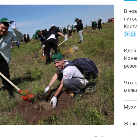
В но
пить
Кост
+15
Идея
Ионе
резо
Что 
мель
Мухи
Желе