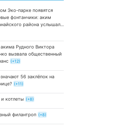
вом Эко-парке появятся
евые фонтанчики: аким
анайского района услышал...
 акима Рудного Виктора
нко вызвала общественный
нанс
+12
означают 56 заклёпок на
нице?
+11
 и котлеты
+8
зный филантроп
+8