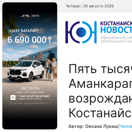
Перейти
Четверг, 06 августа 2026
к
содержимому
Пять тыся
Аманкараг
возрожда
Костанайс
Автор: Оксана Лукаш
|
Чело