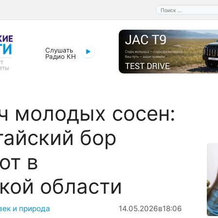
Поиск:
Слушать
Радио КН
ч молодых сосен:
айский бор
ют в
кой области
век и природа
14.05.2026
в
18:06