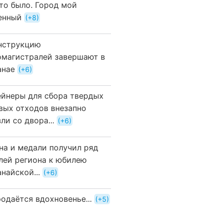
это было. Город мой
енный
+8
нструкцию
омагистралей завершают в
анае
+6
ейнеры для сбора твердых
вых отходов внезапно
ли со двора...
+6
на и медали получил ряд
лей региона к юбилею
найской...
+6
одаётся вдохновенье...
+5