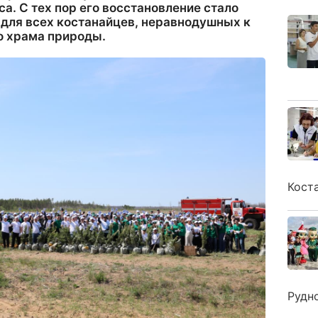
са. С тех пор его восстановление стало
 для всех костанайцев, неравнодушных к
о храма природы.
Кост
Рудн