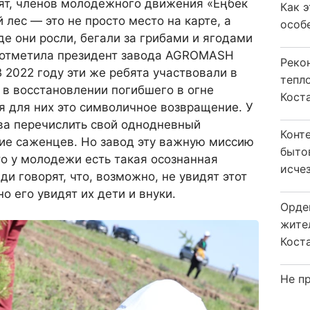
ят, членов молодежного движения «Еңбек
Как 
лес — это не просто место на карте, а
особ
де они росли, бегали за грибами и ягодами
 отметила президент завода AGROMASH
Реко
2022 году эти же ребята участвовали в
тепл
 в восстановлении погибшего в огне
Кост
я для них это символичное возвращение. У
ва перечислить свой однодневный
Конт
ние саженцев. Но завод эту важную миссию
быто
то у молодежи есть такая осознанная
исчез
и говорят, что, возможно, не увидят этот
но его увидят их дети и внуки.
Орде
жите
Коста
Не пр