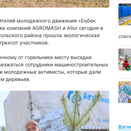
ителей молодежного движения «Еңбек
ке компаний AGROMASH и Allur сегодня в
кольского района прошла экологическая
спис
трехсот участников.
енному от горельника месту высадки
ъезжаться сотрудники машиностроительных
 и молодежные активисты, которые дали
ам деревьев.
Взгл