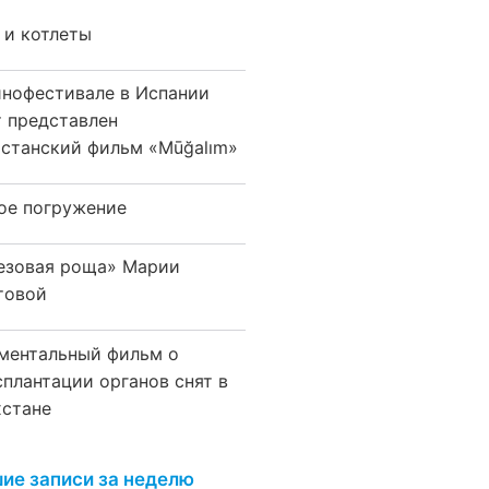
 и котлеты
инофестивале в Испании
т представлен
хстанский фильм «Mūğalım»
ое погружение
езовая роща» Марии
товой
ментальный фильм о
сплантации органов снят в
хстане
ие записи за неделю