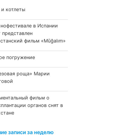
 и котлеты
инофестивале в Испании
т представлен
хстанский фильм «Mūğalım»
ое погружение
езовая роща» Марии
товой
ментальный фильм о
сплантации органов снят в
хстане
ие записи за неделю