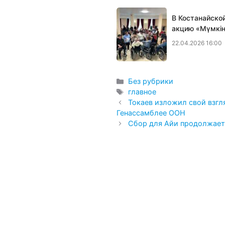
В Костанайско
акцию «Мүмкін
22.04.2026 16:00
Рубрики
Без рубрики
Метки
главное
Токаев изложил свой взгл
Генассамблее ООН
Сбор для Айи продолжает