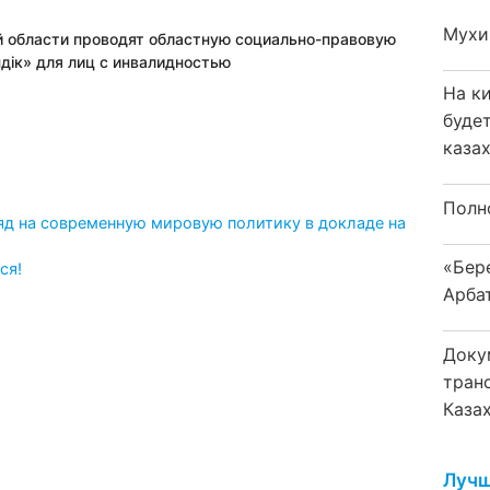
Мухи
й области проводят областную социально-правовую
дік» для лиц с инвалидностью
На к
буде
каза
Полн
яд на современную мировую политику в докладе на
«Бер
ся!
Арба
Доку
тран
Каза
Лучш