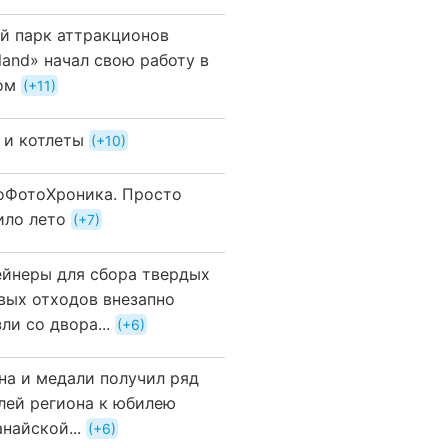
й парк аттракционов
land» начал свою работу в
ом
+11
 и котлеты
+10
оФотоХроника. Просто
ило лето
+7
ейнеры для сбора твердых
вых отходов внезапно
ли со двора...
+6
на и медали получил ряд
лей региона к юбилею
найской...
+6