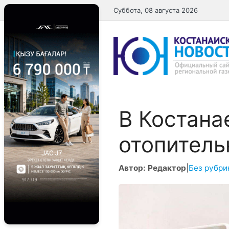
Перейти
Суббота, 08 августа 2026
к
содержимому
В Костана
отопитель
Автор: Редактор
|
Без рубри