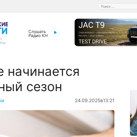
Поиск:
Слушать
Радио КН
е начинается
ный сезон
ки
24.09.2025
в
13:21