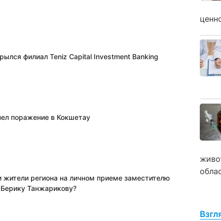
ценн
рылся филиал Teniz Capital Investment Banking
пел поражение в Кокшетау
живо
обла
и жители региона на личном приеме заместителю
 Берику Танжарикову?
Взгл