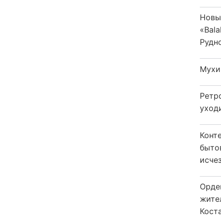
Новы
«Bala
Рудн
Мухи
Ретр
уход
Конт
быто
исчез
Орде
жите
Коста