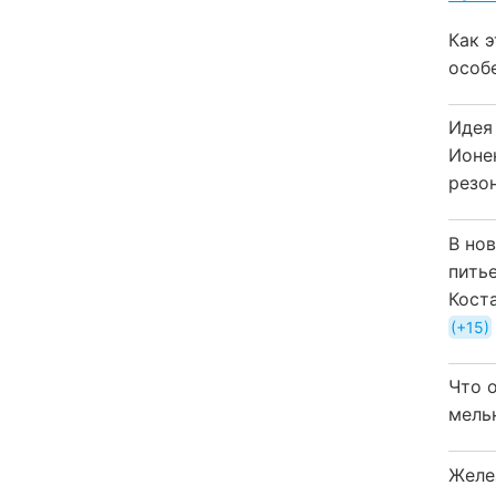
Как 
особ
Идея
Ионе
резо
В но
пить
Кост
+15
Что 
мель
Желе