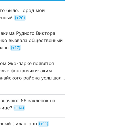
это было. Город мой
енный
+20
 акима Рудного Виктора
нко вызвала общественный
нанс
+17
вом Эко-парке появятся
евые фонтанчики: аким
анайского района услышал...
означают 56 заклёпок на
нице?
+14
зный филантроп
+11