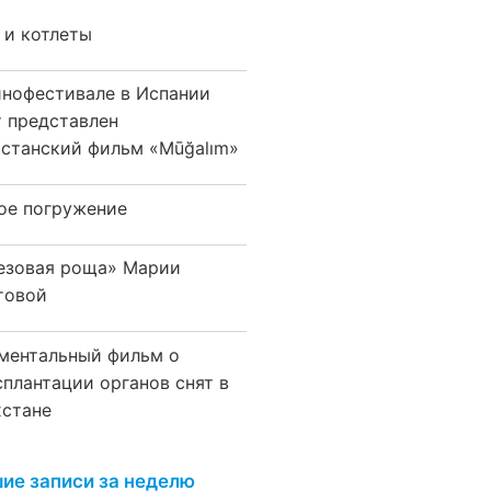
 и котлеты
инофестивале в Испании
т представлен
хстанский фильм «Mūğalım»
ое погружение
езовая роща» Марии
товой
ментальный фильм о
сплантации органов снят в
хстане
ие записи за неделю