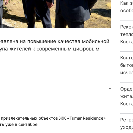
Как 
особ
Реко
тепл
равлена на повышение качества мобильной
Кост
тупа жителей к современным цифровым
Конт
быто
исчез
-
Орде
жите
Коста
 привлекательных объектов ЖК «Tumar Residence»
Ретр
ть уже в сентябре
уход