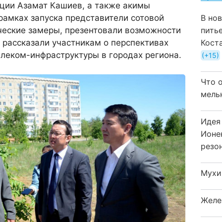
ции Азамат Кашиев, а также акимы
В но
 рамках запуска представители сотовой
пить
ческие замеры, презентовали возможности
Кост
 рассказали участникам о перспективах
леком-инфраструктуры в городах региона.
+15
Что 
мель
Идея
Ионе
резо
Мухи
Желе