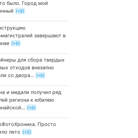
это было. Город мой
енный
+8
нструкцию
омагистралей завершают в
анае
+6
ейнеры для сбора твердых
вых отходов внезапно
ли со двора...
+6
на и медали получил ряд
лей региона к юбилею
найской...
+6
оФотоХроника. Просто
ило лето
+5