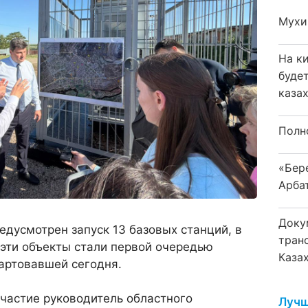
Мухи
На к
буде
каза
Полн
«Бер
Арба
Доку
редусмотрен запуск 13 базовых станций, в
тран
 эти объекты стали первой очередью
Каза
артовавшей сегодня.
частие руководитель областного
Лучш