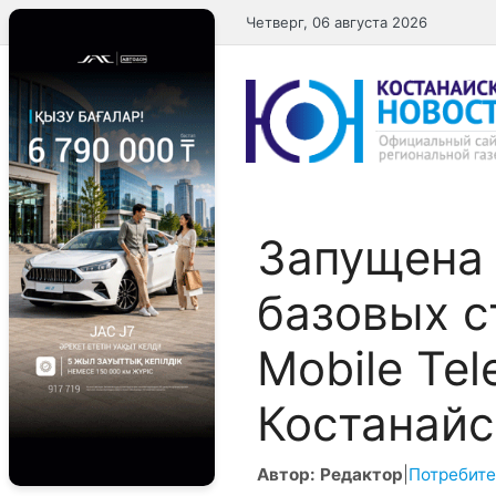
Перейти
Четверг, 06 августа 2026
к
содержимому
Запущена 
базовых 
Mobile Tel
Костанайс
Автор: Редактор
|
Потребите