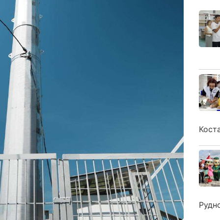
Кост
Рудн