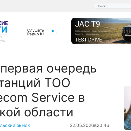
Поиск:
Слушать
Радио КН
первая очередь
станций ТОО
ecom Service в
кой области
льский рынок
22.05.2026
в
20:46