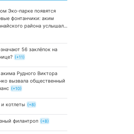
вом Эко-парке появятся
евые фонтанчики: аким
анайского района услышал...
означают 56 заклёпок на
нице?
+11
 акима Рудного Виктора
нко вызвала общественный
нанс
+10
 и котлеты
+8
зный филантроп
+8