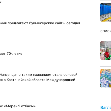
k
ения предлагают букмекерские сайты сегодня
спис
ает 70-летие
Концепция с таким названием стала основой
ся в Костанайской области Международной
рс «Мерейлi отбасы»
Взгл