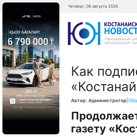
Перейти
Четверг, 06 августа 2026
к
содержимому
Как подпи
«Костанай
Автор: Администратор
|
Об
Продолжает
газету «Кос