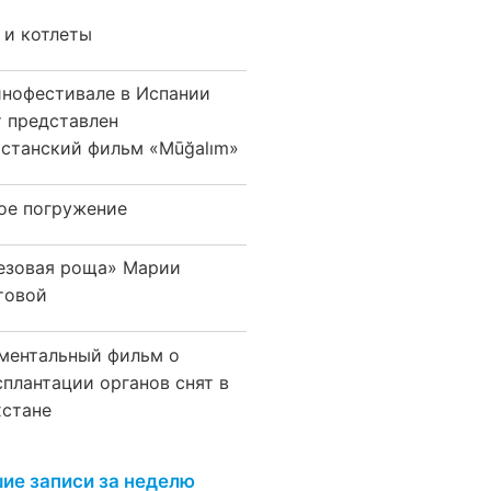
 и котлеты
инофестивале в Испании
т представлен
хстанский фильм «Mūğalım»
ое погружение
езовая роща» Марии
товой
ментальный фильм о
сплантации органов снят в
хстане
ие записи за неделю