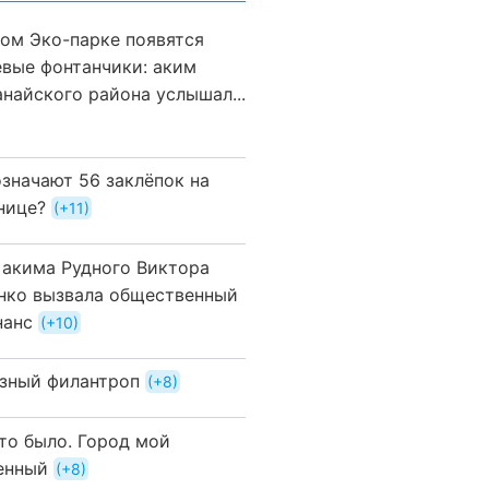
вом Эко-парке появятся
евые фонтанчики: аким
анайского района услышал...
означают 56 заклёпок на
нице?
+11
 акима Рудного Виктора
нко вызвала общественный
нанс
+10
зный филантроп
+8
это было. Город мой
енный
+8