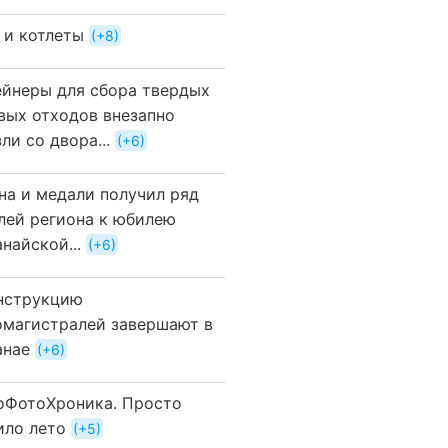
 и котлеты
+8
ейнеры для сбора твердых
вых отходов внезапно
ли со двора...
+6
на и медали получил ряд
лей региона к юбилею
найской...
+6
нструкцию
омагистралей завершают в
анае
+6
оФотоХроника. Просто
ило лето
+5