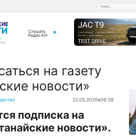
Поиск:
Слушать
Радио КН
саться на газету
ские новости»
щество
22.05.2020
в
06:38
ся подписка на
танайские новости».