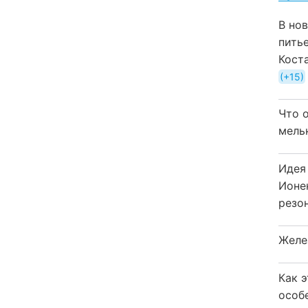
В но
пить
Кост
+15
Что 
мель
Идея
Ионе
резо
Желе
Как 
особ