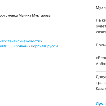
Мухи
спортсменка Малика Муктарова
На к
буде
каза
у «Костанайские новости»
Полн
явили 363 больных коронавирусом
«Бер
Арба
Доку
тран
Каза
Лучш