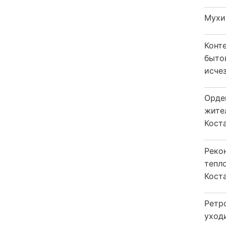
Мухи
Конт
быто
исчез
Орде
жите
Коста
Реко
тепл
Кост
Ретр
уход